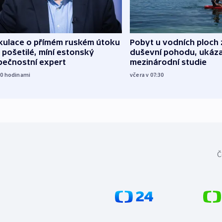
kulace o přímém ruském útoku
Pobyt u vodních ploch 
 pošetilé, míní estonský
duševní pohodu, ukáza
pečnostní expert
mezinárodní studie
20
hodinami
včera v 07:30
Č