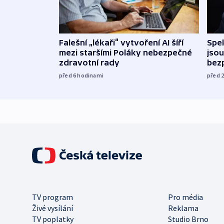
Falešní „lékaři“ vytvoření AI šíří
Spe
mezi staršími Poláky nebezpečné
jsou
zdravotní rady
bez
před 6
hodinami
před 
TV program
Pro média
Živé vysílání
Reklama
TV poplatky
Studio Brno