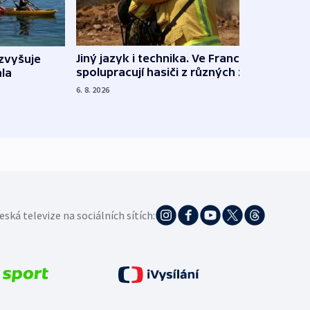
Jiný jazyk i technika. Ve Francii
zvyšuje
„Musí
spolupracují hasiči z různých zemí
la
polit
demo
6. 8. 2026
5. 8. 20
eská televize na sociálních sítích: