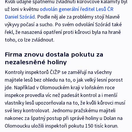
Kvůli údajně špatnému zvládnutí kůrovcové kalamity byl
už loni v květnu
odvolán generální ředitel Lesů ČR
Daniel Szórád
. Podle něj ale za problémy stojí hlavně
výkyvy počasí a sucho. Po svém odvolání Szórád také
řekl, že nasazená opatření proti kůrovci byla na hraně
toho, co lze zvládnout.
Firma znovu dostala pokutu za
nezalesněné holiny
Kontroly inspektorů ČIŽP se zaměřují na všechny
majitele lesů bez ohledu na to, o jak velký lesní porost
jde. Například v Olomouckém kraji v loňském roce
inspekce provedla víc než padesát kontrol a i menší
vlastníky lesů upozorňovala na to, že kvůli kůrovci musí
své lesy kontrolovat. Jednomu pražskému majiteli
nakonec za špatný postup při správě holiny u Dolan na
Olomoucku uložili inspektoři pokutu 150 tisíc korun.