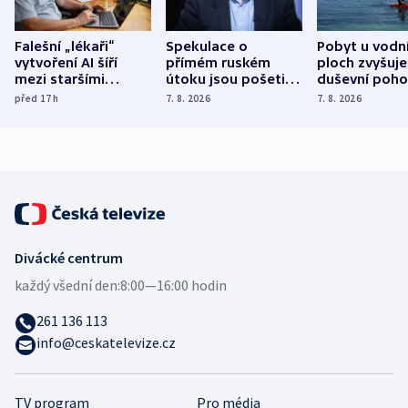
Falešní „lékaři“
Spekulace o
Pobyt u vodn
vytvoření AI šíří
přímém ruském
ploch zvyšuje
mezi staršími
útoku jsou pošetilé,
duševní poho
Poláky nebezpečné
míní estonský
ukázala
před 17
h
7. 8. 2026
7. 8. 2026
zdravotní rady
bezpečnostní
mezinárodní 
expert
Divácké centrum
každý všední den:
8:00—16:00 hodin
261 136 113
info@ceskatelevize.cz
TV program
Pro média