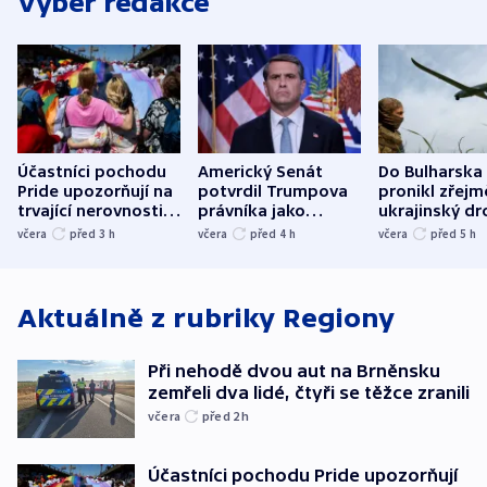
Výběr redakce
Účastníci pochodu
Americký Senát
Do Bulharska
Pride upozorňují na
potvrdil Trumpova
pronikl zřejm
trvající nerovnosti i
právníka jako
ukrajinský dr
společenskou
ministra
explodoval k
včera
před 3
h
včera
před 4
h
včera
před 5
h
atmosféru
spravedlnosti
od plynovod
Aktuálně z rubriky
Regiony
Při nehodě dvou aut na Brněnsku
zemřeli dva lidé, čtyři se těžce zranili
včera
před 2
h
Účastníci pochodu Pride upozorňují