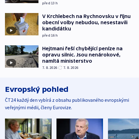
před 13
h
V Krchlebech na Rychnovsku v říjnu
obecní volby nebudou, nesestavili
kandidátku
před 16
h
Hejtmani řeší chybějící peníze na
opravu silnic. Jsou nenárokové,
namítá ministerstvo
7. 8. 2026
7. 8. 2026
Evropský pohled
ČT24 každý den vybírá z obsahu publikovaného evropskými
veřejnými médii, členy Eurovize.