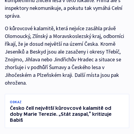
kompletnímu zničení lesa v této lokalitě. Frima ale s
inspektory nekomunikuje, a pokutu tak vymáhá Celní
správa.
O kůrovcové kalamitě, která nejvíce zasáhla právě
Olomoucký, Zlínský a Moravskoslezský kraj, odborníci
říkají, že je dosud největší na území Česka. Kromě
Jeseníků a Beskyd jsou ale zasaženy i okresy Třebíč,
Znojmo, Jihlava nebo Jindřichův Hradec a situace se
zhoršuje i v podhůří Šumavy a Českého lesa v
Jihočeském a Plzeňském kraji. Další místa jsou pak
ohrožena.
ODKAZ
Česko čelí největší kůrovcové kalamitě od
doby Marie Terezie. „Stát zaspal,“ kritizuje
Babiš