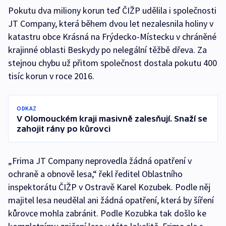
Pokutu dva miliony korun teď ČIŽP udělila i společnosti
JT Company, která během dvou let nezalesnila holiny v
katastru obce Krásná na Frýdecko-Místecku v chráněné
krajinné oblasti Beskydy po nelegální těžbě dřeva. Za
stejnou chybu už přitom společnost dostala pokutu 400
tisíc korun v roce 2016.
ODKAZ
V Olomouckém kraji masivně zalesňují. Snaží se
zahojit rány po kůrovci
„Frima JT Company neprovedla žádná opatření v
ochraně a obnově lesa,“ řekl ředitel Oblastního
inspektorátu ČIŽP v Ostravě Karel Kozubek. Podle něj
majitel lesa neudělal ani žádná opatření, která by šíření
kůrovce mohla zabránit. Podle Kozubka tak došlo ke