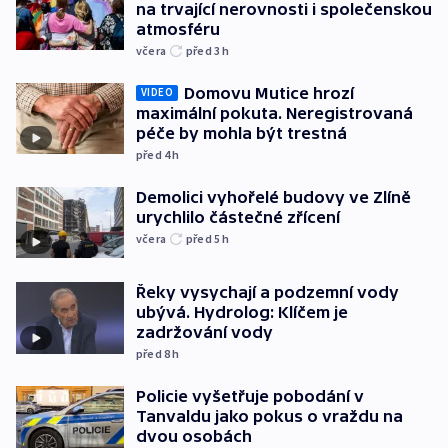
na trvající nerovnosti i společenskou
atmosféru
včera
před 3
h
Domovu Mutice hrozí
VIDEO
maximální pokuta. Neregistrovaná
péče by mohla být trestná
před 4
h
Demolici vyhořelé budovy ve Zlíně
urychlilo částečné zřícení
včera
před 5
h
Řeky vysychají a podzemní vody
ubývá. Hydrolog: Klíčem je
zadržování vody
před 8
h
Policie vyšetřuje pobodání v
Tanvaldu jako pokus o vraždu na
dvou osobách