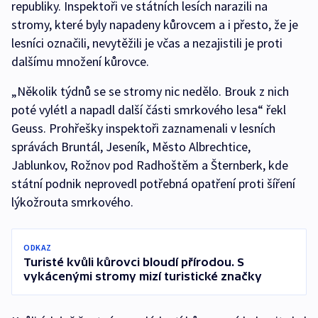
republiky. Inspektoři ve státních lesích narazili na
stromy, které byly napadeny kůrovcem a i přesto, že je
lesníci označili, nevytěžili je včas a nezajistili je proti
dalšímu množení kůrovce.
„Několik týdnů se se stromy nic nedělo. Brouk z nich
poté vylétl a napadl další části smrkového lesa“ řekl
Geuss. Prohřešky inspektoři zaznamenali v lesních
správách Bruntál, Jeseník, Město Albrechtice,
Jablunkov, Rožnov pod Radhoštěm a Šternberk, kde
státní podnik neprovedl potřebná opatření proti šíření
lýkožrouta smrkového.
ODKAZ
Turisté kvůli kůrovci bloudí přírodou. S
vykácenými stromy mizí turistické značky