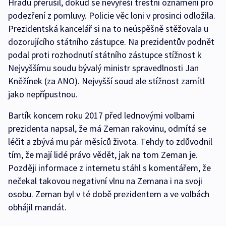
Hradu přerušil, dokud se nevyřeší trestní oznámení pro
podezření z pomluvy. Policie věc loni v prosinci odložila.
Prezidentská kancelář si na to neúspěšně stěžovala u
dozorujícího státního zástupce. Na prezidentův podnět
podal proti rozhodnutí státního zástupce stížnost k
Nejvyššímu soudu bývalý ministr spravedlnosti Jan
Kněžínek (za ANO). Nejvyšší soud ale stížnost zamítl
jako nepřípustnou.
Bartík koncem roku 2017 před lednovými volbami
prezidenta napsal, že má Zeman rakovinu, odmítá se
léčit a zbývá mu pár měsíců života. Tehdy to zdůvodnil
tím, že mají lidé právo vědět, jak na tom Zeman je.
Později informace z internetu stáhl s komentářem, že
nečekal takovou negativní vlnu na Zemana i na svoji
osobu. Zeman byl v té době prezidentem a ve volbách
obhájil mandát.