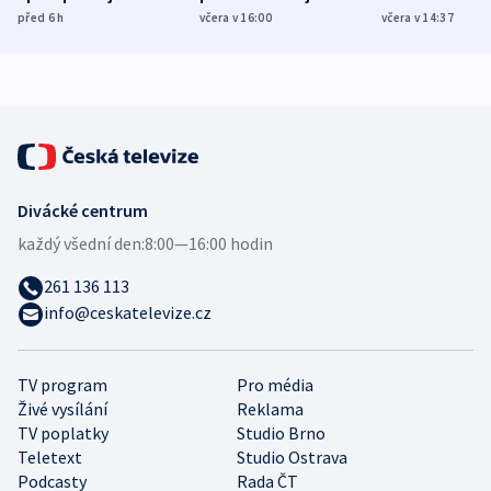
různých zemí
dohodu o
Bojovali na s
před 6
h
včera v 16:00
včera v 14:37
demografii
Ruska
Divácké centrum
každý všední den:
8:00—16:00 hodin
261 136 113
info@ceskatelevize.cz
TV program
Pro média
Živé vysílání
Reklama
TV poplatky
Studio Brno
Teletext
Studio Ostrava
Podcasty
Rada ČT