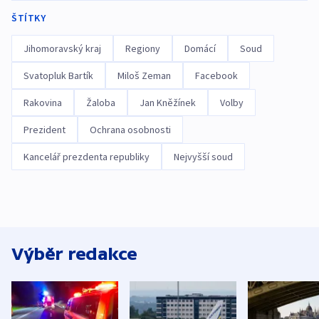
ŠTÍTKY
Jihomoravský kraj
Regiony
Domácí
Soud
Svatopluk Bartík
Miloš Zeman
Facebook
Rakovina
Žaloba
Jan Kněžínek
Volby
Prezident
Ochrana osobnosti
Kancelář prezdenta republiky
Nejvyšší soud
Výběr redakce