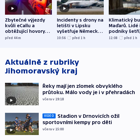
Zbytečné výjezdy
Incidenty s drony na
Klimatický b
kvůli eCallu a
letišti v Lipsku
Maďarů. Lidé 
obtěžující hovory
vyšetřuje Německo
podniky šetří
zdržují záchranáře
jako úmyslný pokus
omezuje se d
před 44
m
10:56
před 1
h
12:08
před 1
h
o způsobení
i svícení
exploze
Aktuálně z rubriky
Jihomoravský kraj
Řeky mají jen zlomek obvyklého
průtoku. Málo vody je i v přehradách
včera v 19:18
Stadion v Drnovicích ožil
VIDEO
sportovními kempy pro děti
včera v 15:00