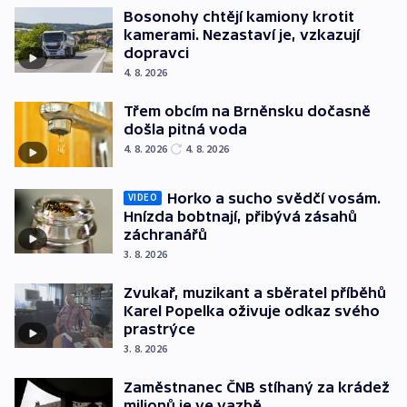
Bosonohy chtějí kamiony krotit
kamerami. Nezastaví je, vzkazují
dopravci
4. 8. 2026
Třem obcím na Brněnsku dočasně
došla pitná voda
4. 8. 2026
4. 8. 2026
Horko a sucho svědčí vosám.
VIDEO
Hnízda bobtnají, přibývá zásahů
záchranářů
3. 8. 2026
Zvukař, muzikant a sběratel příběhů
Karel Popelka oživuje odkaz svého
prastrýce
3. 8. 2026
Zaměstnanec ČNB stíhaný za krádež
milionů je ve vazbě