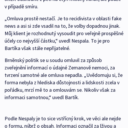
v případě smíru.
„Omluva prostě nestačí. Je to recidivista v oblasti fake
news a asi si zde vsadil na to, že volby dopadnou jinak.
Můj klient je rozhodnutý vysoudit pro veřejně prospěšné
účely co nejvyšší částku,“ uvedl Nespala. To je pro
Bartíka však stále nepřijatelné.
Brněnský politik se u soudu omluvil za způsob
zveřejnění informací o údajné Zemanově nemoci, za
tvrzení samotné ale omluva nepadla. „Uvědomuju si, že
forma nebyla z hlediska důstojnosti a lidskosti zcela v
pořádku, mrzí mě to a omlouvám se. Nikoliv však za
informaci samotnou,“ uvedl Bartík.
Podle Nespaly je to sice vstřícný krok, ve věci ale nejde
o formu, nýbrž o obsah. Informaci označil za lživou a