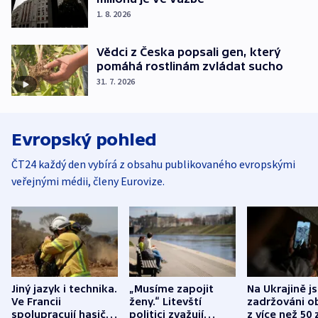
1. 8. 2026
Vědci z Česka popsali gen, který
pomáhá rostlinám zvládat sucho
31. 7. 2026
Evropský pohled
ČT24 každý den vybírá z obsahu publikovaného evropskými
veřejnými médii, členy Eurovize.
Jiný jazyk i technika.
„Musíme zapojit
Na Ukrajině j
Ve Francii
ženy.“ Litevští
zadržováni o
spolupracují hasiči z
politici zvažují
z více než 50 