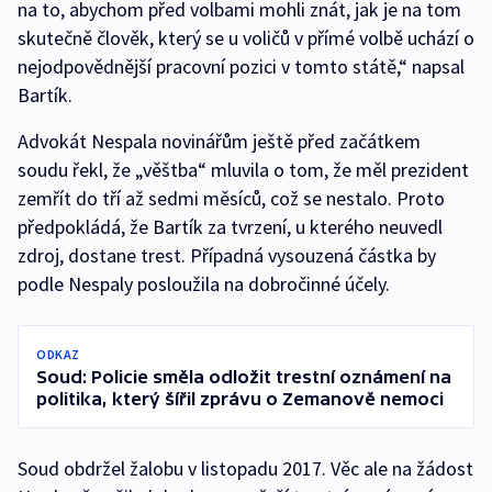
na to, abychom před volbami mohli znát, jak je na tom
skutečně člověk, který se u voličů v přímé volbě uchází o
nejodpovědnější pracovní pozici v tomto státě,“ napsal
Bartík.
Advokát Nespala novinářům ještě před začátkem
soudu řekl, že „věštba“ mluvila o tom, že měl prezident
zemřít do tří až sedmi měsíců, což se nestalo. Proto
předpokládá, že Bartík za tvrzení, u kterého neuvedl
zdroj, dostane trest. Případná vysouzená částka by
podle Nespaly posloužila na dobročinné účely.
ODKAZ
Soud: Policie směla odložit trestní oznámení na
politika, který šířil zprávu o Zemanově nemoci
Soud obdržel žalobu v listopadu 2017. Věc ale na žádost