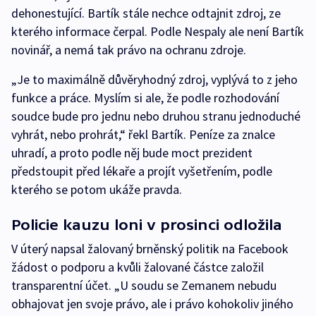
dehonestující. Bartík stále nechce odtajnit zdroj, ze
kterého informace čerpal. Podle Nespaly ale není Bartík
novinář, a nemá tak právo na ochranu zdroje.
„Je to maximálně důvěryhodný zdroj, vyplývá to z jeho
funkce a práce. Myslím si ale, že podle rozhodování
soudce bude pro jednu nebo druhou stranu jednoduché
vyhrát, nebo prohrát,“ řekl Bartík. Peníze za znalce
uhradí, a proto podle něj bude moct prezident
předstoupit před lékaře a projít vyšetřením, podle
kterého se potom ukáže pravda.
Policie kauzu loni v prosinci odložila
V úterý napsal žalovaný brněnský politik na Facebook
žádost o podporu a kvůli žalované částce založil
transparentní účet. „U soudu se Zemanem nebudu
obhajovat jen svoje právo, ale i právo kohokoliv jiného