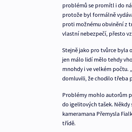
problémů se promítl i do ná
protože byl formálně vydáván
proti možnému obvinění z t
vlastní nebezpečí, přesto vz
Stejně jako pro tvůrce byla
jen málo lidí mělo tehdy vho
mnohdy i ve velkém počtu. „Ti
domluvili, že chodilo třeba 
Problémy mohlo autorům přin
do igelitových tašek. Někdy 
kameramana Přemysla Fialku
třídě.