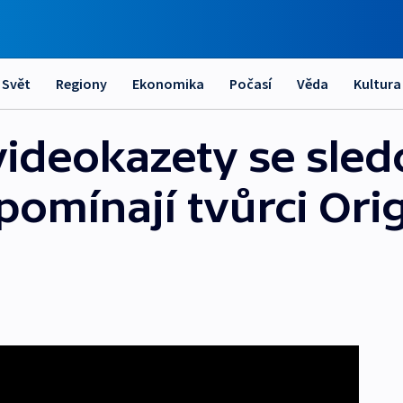
Svět
Regiony
Ekonomika
Počasí
Věda
Kultura
ideokazety se sled
omínají tvůrci Ori