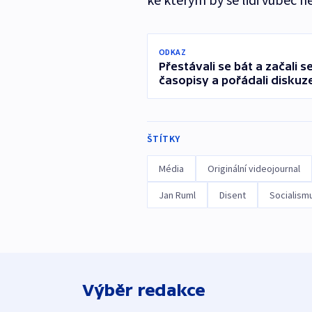
ODKAZ
Přestávali se bát a začali 
časopisy a pořádali diskuz
ŠTÍTKY
Média
Originální videojournal
Jan Ruml
Disent
Socialism
Výběr redakce