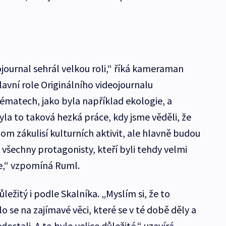
journal sehrál velkou roli,“ říká kameraman
avní role Originálního videojournalu
matech, jako byla například ekologie, a
yla to taková hezká práce, kdy jsme věděli, že
enom zákulisí kulturních aktivit, ale hlavně budou
 všechny protagonisty, kteří byli tehdy velmi
ce,“ vzpomíná Ruml.
ůležitý i podle Skalníka. „Myslím si, že to
o se na zajímavé věci, které se v té době děly a
dostali. A to bylo velice důležité,“ uzavírá.