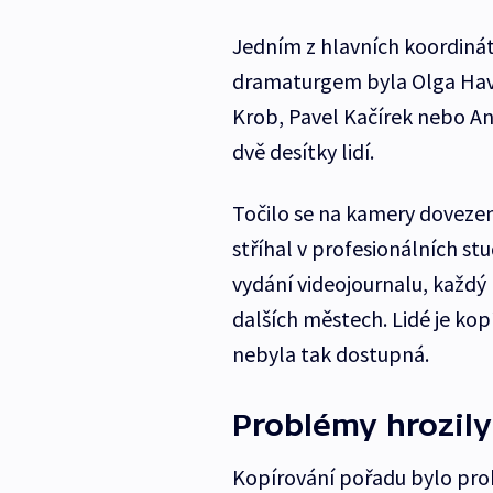
Jedním z hlavních koordinát
dramaturgem byla Olga Havlo
Krob, Pavel Kačírek nebo An
dvě desítky lidí.
Točilo se na kamery dovezen
stříhal v profesionálních st
vydání videojournalu, každý n
dalších městech. Lidé je kopí
nebyla tak dostupná.
Problémy hrozily
Kopírování pořadu bylo prob