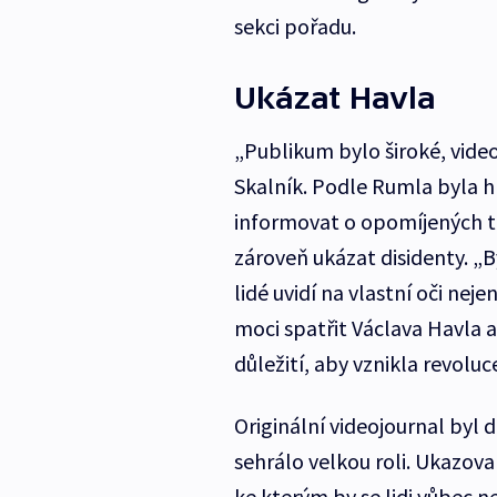
sekci pořadu.
Ukázat Havla
„Publikum bylo široké, video
Skalník. Podle Rumla byla hl
informovat o opomíjených té
zároveň ukázat disidenty. „B
lidé uvidí na vlastní oči nej
moci spatřit Václava Havla a
důležití, aby vznikla revolu
Originální videojournal byl d
sehrálo velkou roli. Ukazoval
ke kterým by se lidi vůbec ne