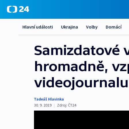
Hlavní události
Ukrajina
Volby
Domácí
Samizdatové v
hromadně, vzp
videojournalu
Tadeáš Hlavinka
30. 9. 2019
|
Zdroj:
ČT24