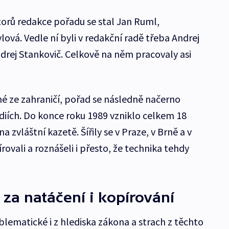
orů redakce pořadu se stal Jan Ruml,
vá. Vedle ní byli v redakční radě třeba Andrej
drej Stankovič. Celkově na něm pracovaly asi
é ze zahraničí, pořad se následně načerno
udiích. Do konce roku 1989 vzniklo celkem 18
a zvláštní kazetě. Šířily se v Praze, v Brně a v
rovali a roznášeli i přesto, že technika tehdy
 za natáčení i kopírování
lematické i z hlediska zákona a strach z těchto