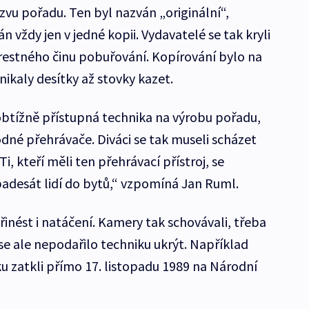
zvu pořadu. Ten byl nazván „originální“,
 vždy jen v jedné kopii. Vydavatelé se tak kryli
restného činu pobuřování. Kopírování bylo na
nikaly desítky až stovky kazet.
 obtížně přístupná technika na výrobu pořadu,
dné přehrávače. Diváci se tak museli scházet
, kteří měli ten přehrávací přístroj, se
padesát lidí do bytů,“ vzpomíná Jan Ruml.
ést i natáčení. Kamery tak schovávali, třeba
se ale nepodařilo techniku ukrýt. Například
 zatkli přímo 17. listopadu 1989 na Národní