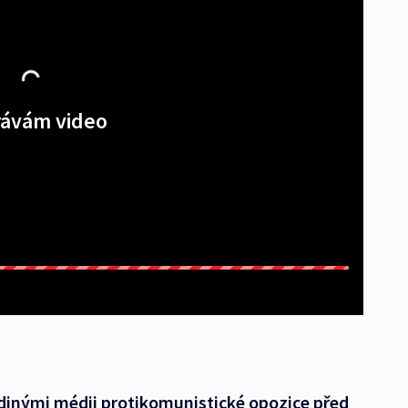
ávám video
edinými médii protikomunistické opozice před