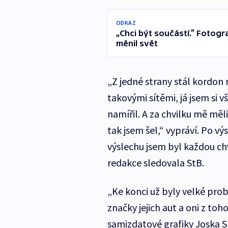
ODKAZ
„Chci být součástí.“ Fotogr
měnil svět
„Z jedné strany stál kordon 
takovými sítěmi, já jsem si v
namířil. A za chvilku mě měli
tak jsem šel,“ vypráví. Po vý
výslechu jsem byl každou chví
redakce sledovala StB.
„Ke konci už byly velké prob
značky jejich aut a oni z toh
samizdatové grafiky Joska Sk