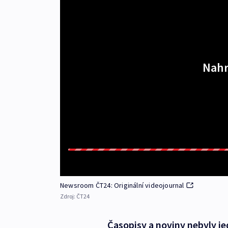
Nahr
Newsroom ČT24: Originální videojournal
Zdroj:
ČT24
Časopisy a noviny nebyly j