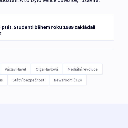
se ptát. Studenti během roku 1989 zakládali
e
Václav Havel
Olga Havlová
Mediální revoluce
us
Státní bezpečnost
Newsroom ČT24