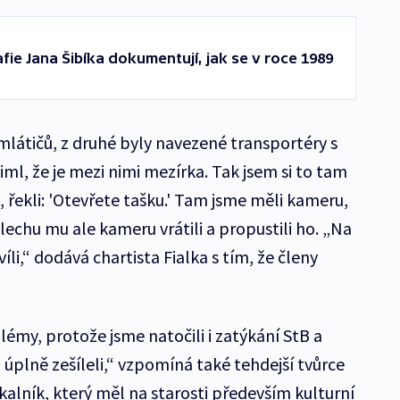
afie Jana Šibíka dokumentují, jak se v roce 1989
mlátičů, z druhé byly navezené transportéry s
šiml, že je mezi nimi mezírka. Tak jsem si to tam
, řekli: 'Otevřete tašku.' Tam jsme měli kameru,
slechu mu ale kameru vrátili a propustili ho. „Na
li,“ dodává chartista Fialka s tím, že členy
lémy, protože jsme natočili i zatýkání StB a
o úplně zešíleli,“ vzpomíná také tehdejší tvůrce
alník, který měl na starosti především kulturní