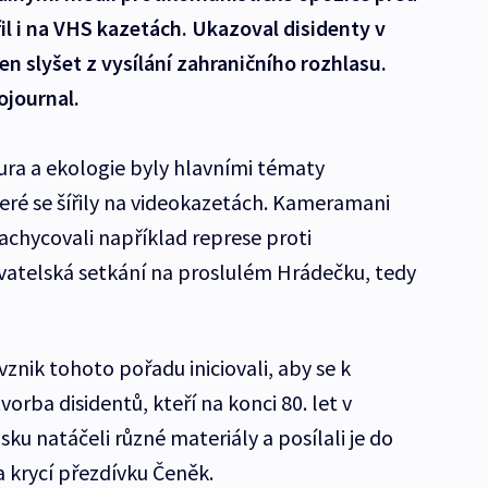
il i na VHS kazetách. Ukazoval disidenty v
jen slyšet z vysílání zahraničního rozhlasu.
ojournal.
tura a ekologie byly hlavními tématy
eré se šířily na videokazetách. Kameramani
achycovali například represe proti
telská setkání na proslulém Hrádečku, tedy
vznik tohoto pořadu iniciovali, aby se k
rba disidentů, kteří na konci 80. let v
u natáčeli různé materiály a posílali je do
a krycí přezdívku Čeněk.