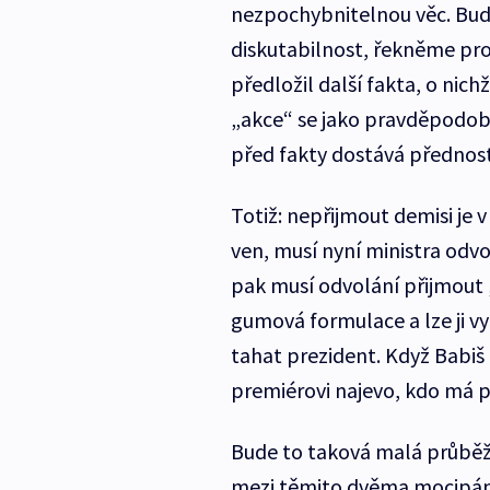
nezpochybnitelnou věc. Buď 
diskutabilnost, řekněme pr
předložil další fakta, o nic
„akce“ se jako pravděpodobně
před fakty dostává přednost 
Totiž: nepřijmout demisi je 
ven, musí nyní ministra odvol
pak musí odvolání přijmout
gumová formulace a lze ji vyk
tahat prezident. Když Babiš
premiérovi najevo, kdo má p
Bude to taková malá průběž
mezi těmito dvěma mocipány