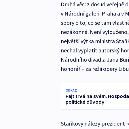
Druhá věc: z dosud veřejně
v Národní galerii Praha a v
spory o to, co se tam vlastn
nezákonná. Není vyloučeno,
největší výtka ministra Staňk
nechal vyplatit autorský hon
Národního divadla Jana Buria
honorář – za režii opery Li
ODKAZ
Fajt trvá na svém. Hospoda
politické důvody
Staňkovy nálezy prezident r