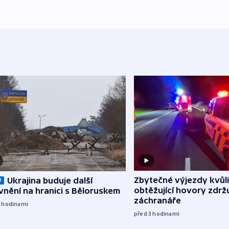
Zbytečné výjezdy kvůli
Ukrajina buduje další
O
obtěžující hovory zdržu
nění na hranici s Běloruskem
záchranáře
2
hodinami
před 3
hodinami