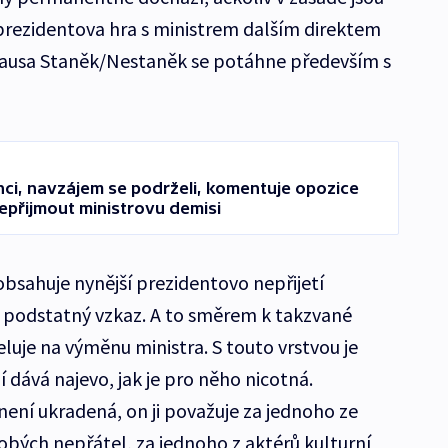
prezidentova hra s ministrem dalším direktem
 causa Staněk/Nestaněk se potáhne především s
ci, navzájem se podrželi, komentuje opozice
epřijmout ministrovu demisi
bsahuje nynější prezidentovo nepřijetí
n podstatný vzkaz. A to směrem k takzvané
eluje na výměnu ministra. S touto vrstvou je
í dává najevo, jak je pro něho nicotná.
není ukradená, on ji považuje za jednoho ze
bých nepřátel, za jednoho z aktérů kulturní