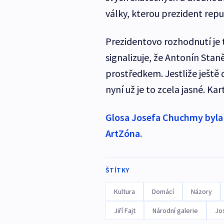
války, kterou prezident repu
Prezidentovo rozhodnutí je t
signalizuje, že Antonín Stan
prostředkem. Jestliže ještě
nyní už je to zcela jasné. Kar
Glosa Josefa Chuchmy byla p
ArtZóna.
ŠTÍTKY
Kultura
Domácí
Názory
Jiří Fajt
Národní galerie
Jo