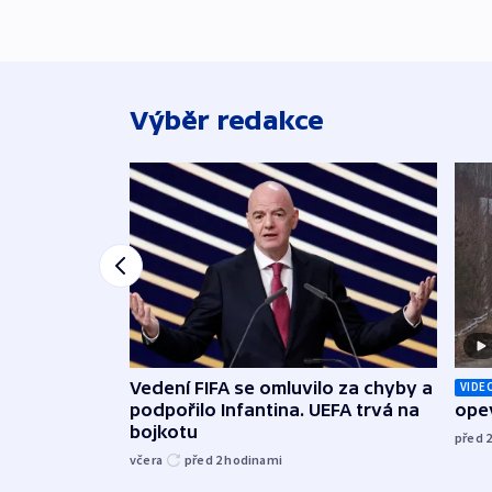
Výběr redakce
Vedení FIFA se omluvilo za chyby a
VIDE
podpořilo Infantina. UEFA trvá na
opev
bojkotu
před 
včera
před 2
hodinami