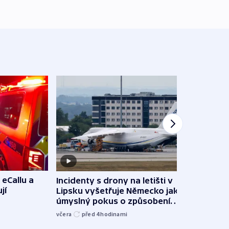
 eCallu a
Incidenty s drony na letišti v
Klima
jí
Lipsku vyšetřuje Německo jako
podn
úmyslný pokus o způsobení
i sví
exploze
včera
před 4
hodinami
včera