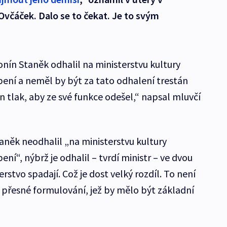
 Ovčáček. Dalo se to čekat. Je to svým
nín Staněk odhalil na ministerstvu kultury
ní a neměl by být za tato odhalení trestán
n tlak, aby ze své funkce odešel,“ napsal mluvčí
taněk neodhalil „na ministerstvu kultury
“, nýbrž je odhalil – tvrdí ministr – ve dvou
erstvo spadají. Což je dost velký rozdíl. To není
a přesné formulování, jež by mělo být základní