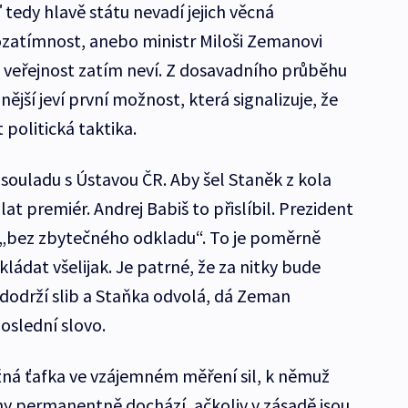
tedy hlavě státu nevadí jejich věcná
ozatímnost, anebo ministr Miloši Zemanovi
hž veřejnost zatím neví. Z dosavadního průběhu
jší jeví první možnost, která signalizuje, že
politická taktika.
v souladu s Ústavou ČR. Aby šel Staněk z kola
at premiér. Andrej Babiš to přislíbil. Prezident
 „bez zbytečného odkladu“. To je poměrně
ládat všelijak. Je patrné, že za nitky bude
 dodrží slib a Staňka odvolá, dá Zeman
oslední slovo.
ná ťafka ve vzájemném měření sil, k němuž
 permanentně dochází, ačkoliv v zásadě jsou