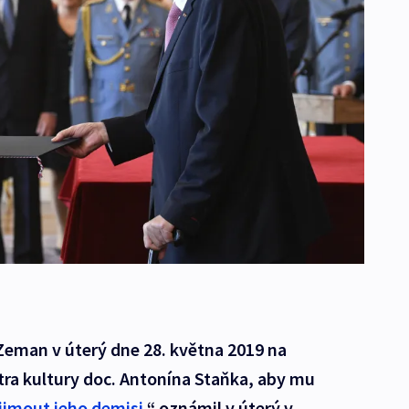
Zeman v úterý dne 28. května 2019 na
tra kultury doc. Antonína Staňka, aby mu
ijmout jeho demisi
,“ oznámil v úterý v