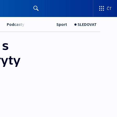
ČT
Podcasty
Sport
SLEDOVAT
 s
ryty