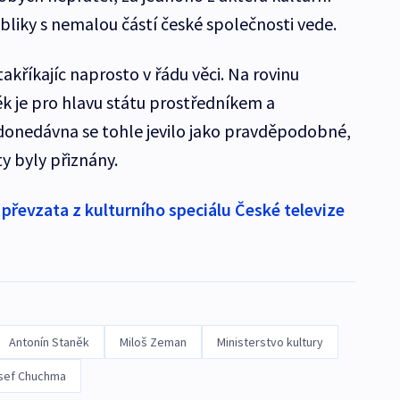
bliky s nemalou částí české společnosti vede.
akříkajíc naprosto v řádu věci. Na rovinu
ěk je pro hlavu státu prostředníkem a
 donedávna se tohle jevilo jako pravděpodobné,
ty byly přiznány.
řevzata z kulturního speciálu České televize
Antonín Staněk
Miloš Zeman
Ministerstvo kultury
sef Chuchma