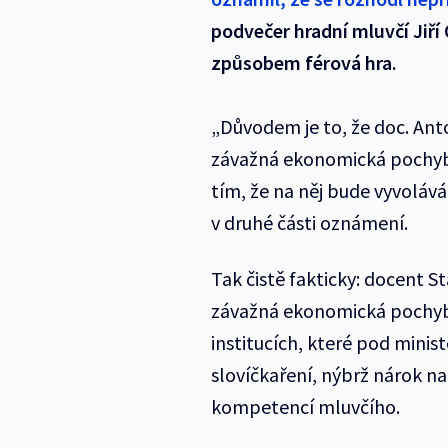
podvečer hradní mluvčí Jiří
způsobem férová hra.
„Důvodem je to, že doc. Anto
závažná ekonomická pochybe
tím, že na něj bude vyvolává
v druhé části oznámení.
Tak čistě fakticky: docent S
závažná ekonomická pochybení
institucích, které pod minist
slovíčkaření, nýbrž nárok n
kompetencí mluvčího.