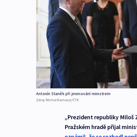
Antonín Staněk při jmenování ministrem
Zdroj:
Michal Kamaryt/ČTK
„Prezident republiky Miloš 
Pražském hradě přijal minis
oznámil, že se rozhodl nepř