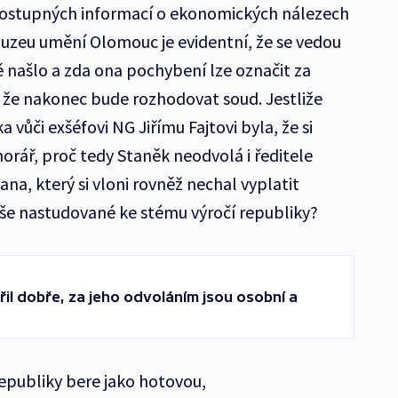
 dostupných informací o ekonomických nálezech
 Muzeu umění Olomouc je evidentní, že se vedou
ě našlo a zda ona pochybení lze označit za
 že nakonec bude rozhodovat soud. Jestliže
a vůči exšéfovi NG Jiřímu Fajtovi byla, že si
orář, proč tedy Staněk neodvolá i ředitele
na, který si vloni rovněž nechal vyplatit
buše nastudované ke stému výročí republiky?
řil dobře, za jeho odvoláním jsou osobní a
epubliky bere jako hotovou,