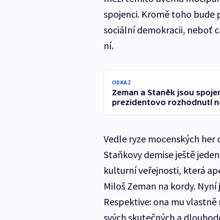
spojenci. Kromě toho bude 
sociální demokracii, neboť
ní.
ODKAZ
Zeman a Staněk jsou spojen
prezidentovo rozhodnutí n
Vedle ryze mocenských her o
Staňkovy demise ještě jede
kulturní veřejnosti, která ap
Miloš Zeman na kordy. Nyní j
Respektive: ona mu vlastně 
svých skutečných a dlouhodo