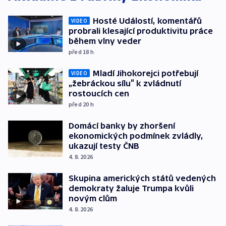
Hosté Událostí, komentářů
VIDEO
probrali klesající produktivitu práce
během vlny veder
před 18
h
Mladí Jihokorejci potřebují
VIDEO
„žebráckou sílu“ k zvládnutí
rostoucích cen
před 20
h
Domácí banky by zhoršení
ekonomických podmínek zvládly,
ukazují testy ČNB
4. 8. 2026
Skupina amerických států vedených
demokraty žaluje Trumpa kvůli
novým clům
4. 8. 2026