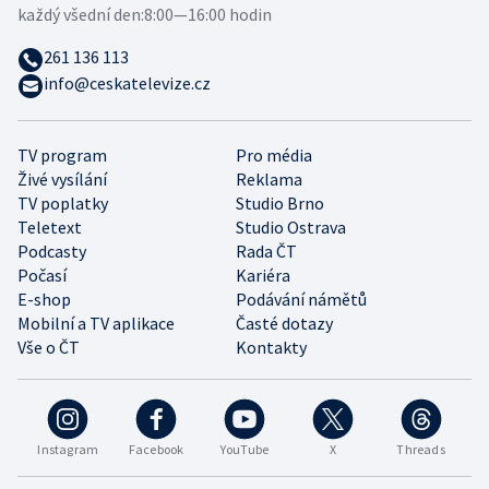
každý všední den:
8:00—16:00 hodin
261 136 113
info@ceskatelevize.cz
TV program
Pro média
Živé vysílání
Reklama
TV poplatky
Studio Brno
Teletext
Studio Ostrava
Podcasty
Rada ČT
Počasí
Kariéra
E-shop
Podávání námětů
Mobilní a TV aplikace
Časté dotazy
Vše o ČT
Kontakty
Instagram
Facebook
YouTube
X
Threads