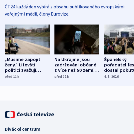
ČT24 každý den vybírá z obsahu publikovaného evropskými
veřejnými médii, členy Eurovize.
„Musíme zapojit
Na Ukrajině jsou
Španělský
ženy.“ Litevští
zadržováni občané
pořadatel fes
politici zvažují
z více než 50 zemí.
dostal pokut
dohodu o
Bojovali na straně
nekalé prakti
před 11
h
před 12
h
4. 8. 2026
demografii
Ruska
Divácké centrum