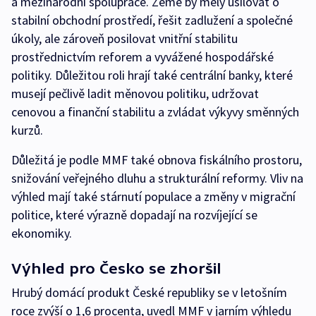
a mezinárodní spolupráce. Země by měly usilovat o
stabilní obchodní prostředí, řešit zadlužení a společné
úkoly, ale zároveň posilovat vnitřní stabilitu
prostřednictvím reforem a vyvážené hospodářské
politiky. Důležitou roli hrají také centrální banky, které
musejí pečlivě ladit měnovou politiku, udržovat
cenovou a finanční stabilitu a zvládat výkyvy směnných
kurzů.
Důležitá je podle MMF také obnova fiskálního prostoru,
snižování veřejného dluhu a strukturální reformy. Vliv na
výhled mají také stárnutí populace a změny v migrační
politice, které výrazně dopadají na rozvíjející se
ekonomiky.
Výhled pro Česko se zhoršil
Hrubý domácí produkt České republiky se v letošním
roce zvýší o 1,6 procenta, uvedl MMF v jarním výhledu