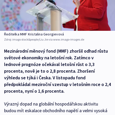
Ředitelka MMF Kristalina Georgievová
Zdroj:
imago stock&people/Liu Jie via www.imago-images.de
Mezinárodní měnový fond (MMF) zhoršil odhad růstu
světové ekonomiky na letošní rok. Zatímco v
lednové prognóze očekával letošní růst o 3,3
procenta, nově je to o 2,8 procenta. Zhoršení
výhledu se týká i Česka. V listopadu fond
předpokládal meziroční vzestup v letošním roce o 2,4
procenta, nyní o 1,6 procenta.
Výrazný dopad na globální hospodářskou aktivitu
budou mít eskalace obchodního napětí a velmi vysoká