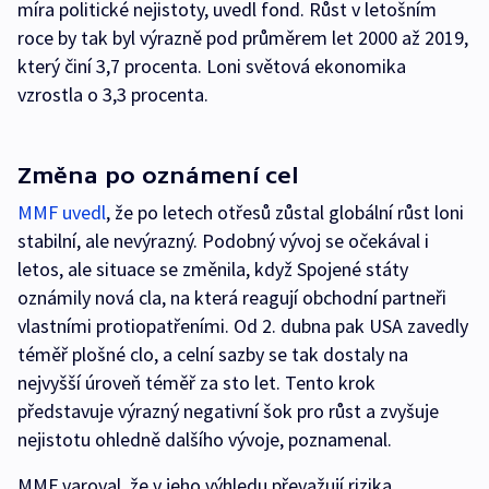
míra politické nejistoty, uvedl fond. Růst v letošním
roce by tak byl výrazně pod průměrem let 2000 až 2019,
který činí 3,7 procenta. Loni světová ekonomika
vzrostla o 3,3 procenta.
Změna po oznámení cel
MMF uvedl
, že po letech otřesů zůstal globální růst loni
stabilní, ale nevýrazný. Podobný vývoj se očekával i
letos, ale situace se změnila, když Spojené státy
oznámily nová cla, na která reagují obchodní partneři
vlastními protiopatřeními. Od 2. dubna pak USA zavedly
téměř plošné clo, a celní sazby se tak dostaly na
nejvyšší úroveň téměř za sto let. Tento krok
představuje výrazný negativní šok pro růst a zvyšuje
nejistotu ohledně dalšího vývoje, poznamenal.
MMF varoval, že v jeho výhledu převažují rizika