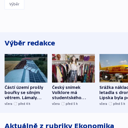
Výběr
Výběr redakce
Částí území prošly
Český snímek
Srážka nákla
bouřky se silným
Volklore má
letadla s dr
větrem. Lámaly
studentského
Lipska byla p
stromy a poničily
Oscara, zabojuje o
německého mi
včera
před 4
h
včera
před 5
h
včera
před 5
h
střechu
cenu za krátký film
hybridní útok
Aktuálně z rubriky
Ekonomika