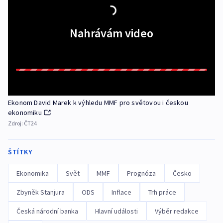
Nahrávám video
Ekonom David Marek k výhledu MMF pro světovou i českou
ekonomiku
Zdroj:
ČT24
ŠTÍTKY
Ekonomika
Svět
MMF
Prognóza
Česko
Zbyněk Stanjura
ODS
Inflace
Trh práce
Česká národní banka
Hlavní události
Výběr redakce