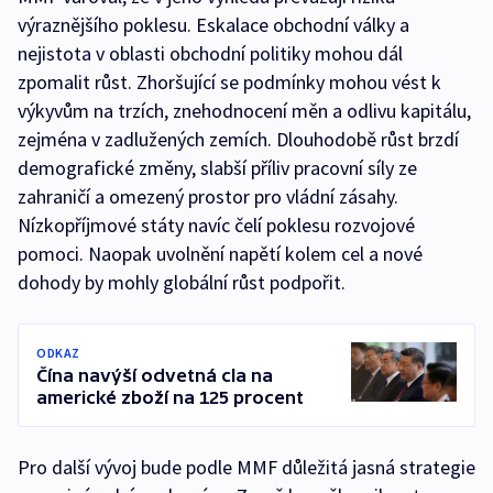
výraznějšího poklesu. Eskalace obchodní války a
nejistota v oblasti obchodní politiky mohou dál
zpomalit růst. Zhoršující se podmínky mohou vést k
výkyvům na trzích, znehodnocení měn a odlivu kapitálu,
zejména v zadlužených zemích. Dlouhodobě růst brzdí
demografické změny, slabší příliv pracovní síly ze
zahraničí a omezený prostor pro vládní zásahy.
Nízkopříjmové státy navíc čelí poklesu rozvojové
pomoci. Naopak uvolnění napětí kolem cel a nové
dohody by mohly globální růst podpořit.
ODKAZ
Čína navýší odvetná cla na
americké zboží na 125 procent
Pro další vývoj bude podle MMF důležitá jasná strategie