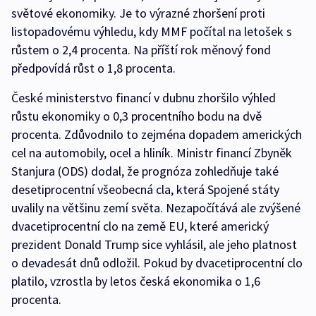
světové ekonomiky. Je to výrazné zhoršení proti
listopadovému výhledu, kdy MMF počítal na letošek s
růstem o 2,4 procenta. Na příští rok měnový fond
předpovídá růst o 1,8 procenta.
České ministerstvo financí v dubnu zhoršilo výhled
růstu ekonomiky o 0,3 procentního bodu na dvě
procenta. Zdůvodnilo to zejména dopadem amerických
cel na automobily, ocel a hliník. Ministr financí Zbyněk
Stanjura (ODS) dodal, že prognóza zohledňuje také
desetiprocentní všeobecná cla, která Spojené státy
uvalily na většinu zemí světa. Nezapočítává ale zvýšené
dvacetiprocentní clo na země EU, které americký
prezident Donald Trump sice vyhlásil, ale jeho platnost
o devadesát dnů odložil. Pokud by dvacetiprocentní clo
platilo, vzrostla by letos česká ekonomika o 1,6
procenta.