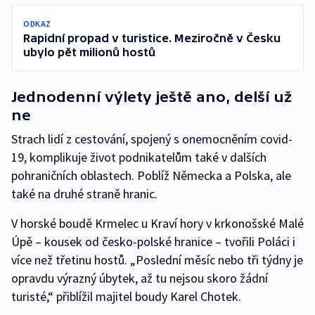
ODKAZ
Rapidní propad v turistice. Meziročně v Česku
ubylo pět milionů hostů
Jednodenní výlety ještě ano, delší už
ne
Strach lidí z cestování, spojený s onemocněním covid-
19, komplikuje život podnikatelům také v dalších
pohraničních oblastech. Poblíž Německa a Polska, ale
také na druhé straně hranic.
V horské boudě Krmelec u Kraví hory v krkonošské Malé
Úpě – kousek od česko-polské hranice – tvořili Poláci i
více než třetinu hostů. „Poslední měsíc nebo tři týdny je
opravdu výrazný úbytek, až tu nejsou skoro žádní
turisté,“ přiblížil majitel boudy Karel Chotek.