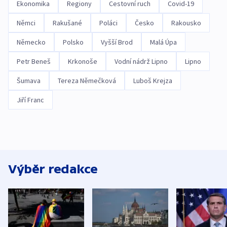
Ekonomika
Regiony
Cestovní ruch
Covid-19
Němci
Rakušané
Poláci
Česko
Rakousko
Německo
Polsko
Vyšší Brod
Malá Úpa
Petr Beneš
Krkonoše
Vodní nádrž Lipno
Lipno
Šumava
Tereza Němečková
Luboš Krejza
Jiří Franc
Výběr redakce