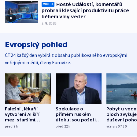
Hosté Událostí, komentářů
VIDEO
probrali klesající produktivitu práce
během vlny veder
5. 8. 2026
Evropský pohled
ČT24 každý den vybírá z obsahu publikovaného evropskými
veřejnými médii, členy Eurovize.
Falešní „lékaři“
Spekulace o
Pobyt u vodn
vytvoření AI šíří
přímém ruském
ploch zvyšuje
mezi staršími
útoku jsou pošetilé,
duševní poho
Poláky nebezpečné
míní estonský
ukázala
před 9
h
před 22
h
včera v 07:30
zdravotní rady
bezpečnostní
mezinárodní 
expert