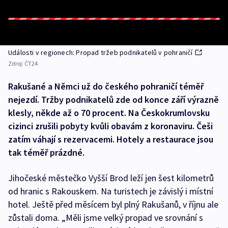
Události v regionech: Propad tržeb podnikatelů v pohraničí
Zdroj:
ČT24
Rakušané a Němci už do českého pohraničí téměř
nejezdí. Tržby podnikatelů zde od konce září výrazně
klesly, někde až o 70 procent. Na Českokrumlovsku
cizinci zrušili pobyty kvůli obavám z koronaviru. Češi
zatím váhají s rezervacemi. Hotely a restaurace jsou
tak téměř prázdné.
Jihočeské městečko Vyšší Brod leží jen šest kilometrů
od hranic s Rakouskem. Na turistech je závislý i místní
hotel. Ještě před měsícem byl plný Rakušanů, v říjnu ale
zůstali doma. „Měli jsme velký propad ve srovnání s