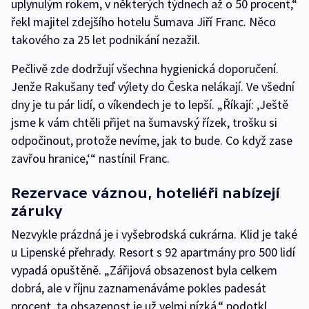
uplynulým rokem, v některých týdnech až o 50 procent,“
řekl majitel zdejšího hotelu Šumava Jiří Franc. Něco
takového za 25 let podnikání nezažil.
Pečlivě zde dodržují všechna hygienická doporučení.
Jenže Rakušany teď výlety do Česka nelákají. Ve všední
dny je tu pár lidí, o víkendech je to lepší. „Říkají: ,Ještě
jsme k vám chtěli přijet na šumavský řízek, trošku si
odpočinout, protože nevíme, jak to bude. Co když zase
zavřou hranice,‘“ nastínil Franc.
Rezervace váznou, hoteliéři nabízejí
záruky
Nezvykle prázdná je i vyšebrodská cukrárna. Klid je také
u Lipenské přehrady. Resort s 92 apartmány pro 500 lidí
vypadá opuštěně. „Zářijová obsazenost byla celkem
dobrá, ale v říjnu zaznamenáváme pokles padesát
procent, ta obsazenost je už velmi nízká,“ podotkl