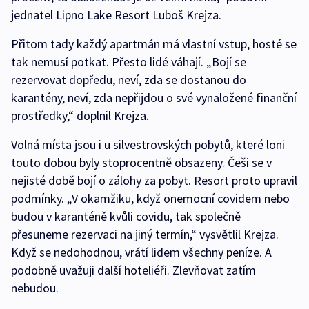
jednatel Lipno Lake Resort Luboš Krejza.
Přitom tady každý apartmán má vlastní vstup, hosté se
tak nemusí potkat. Přesto lidé váhají. „Bojí se
rezervovat dopředu, neví, zda se dostanou do
karantény, neví, zda nepřijdou o své vynaložené finanční
prostředky,“ doplnil Krejza.
Volná místa jsou i u silvestrovských pobytů, které loni
touto dobou byly stoprocentně obsazeny. Češi se v
nejisté době bojí o zálohy za pobyt. Resort proto upravil
podmínky. „V okamžiku, když onemocní covidem nebo
budou v karanténě kvůli covidu, tak společně
přesuneme rezervaci na jiný termín,“ vysvětlil Krejza.
Když se nedohodnou, vrátí lidem všechny peníze. A
podobně uvažuji další hoteliéři. Zlevňovat zatím
nebudou.