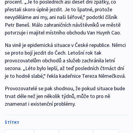
procent. „Je to posledních asi deset dní zpátky, co
přestali skoro úplně jezdit. Je to špatné, protože
nevyděláme ani my, ani naši šéfové,“ podotkl číšník
Petr Beneš. Málo zahraničních návštěvníků ve městě
potvrzuje i majitel místního obchodu Van Huynh Cao.
Na vině je epidemická situace v České republice. Němci
se proto bojí jezdit do Čech. Letošní rok tak
provozovatelům obchodů a služeb zachránila letní
sezona. „Léto bylo lepší, až teď posledních čtrnáct dní
je to hodně slabé,“ řekla kadeřnice Tereza Němečková.
Provozovatelé se pak shodnou, že pokud situace bude
trvat déle než jen několik týdnů, může to pro ně
znamenat i existenční problémy.
ŠTÍTKY