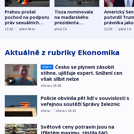
Prahou prošel
Tisza nominovala
Americký Sen
pochod na podporu
na maďarského
potvrdil Tru
práv sexuálních
prezidenta
právníka jako
menšin
bývalého šéfa
ministra
12:02
před 46
m
před 1
h
12:53
před 1
h
nejvyššího soudu
spravedlnost
Aktuálně z rubriky
Ekonomika
Česko se plynem zásobit
VIDEO
stihne, ujišťuje expert. Snížení cen
však slíbit nelze
včera v 15:16
Policie obvinila pět lidí v souvislosti s
veřejnou soutěží Správy železnic
včera
včera v 13:21
Světové ceny potravin jsou na
tříletém maximu, zjistila FAO