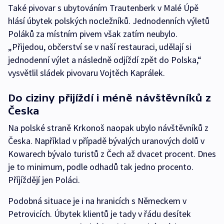
Také pivovar s ubytováním Trautenberk v Malé Úpě
hlásí úbytek polských nocležníků. Jednodenních výletů
Poláků za místním pivem však zatím neubylo.
„Přijedou, občerství se v naší restauraci, udělají si
jednodenní výlet a následně odjíždí zpět do Polska,“
vysvětlil sládek pivovaru Vojtěch Kaprálek.
Do ciziny přijíždí i méně návštěvníků z
Česka
Na polské straně Krkonoš naopak ubylo návštěvníků z
Česka. Například v případě bývalých uranových dolů v
Kowarech bývalo turistů z Čech až dvacet procent. Dnes
je to minimum, podle odhadů tak jedno procento.
Příjíždějí jen Poláci.
Podobná situace je i na hranicích s Německem v
Petrovicích. Úbytek klientů je tady v řádu desítek