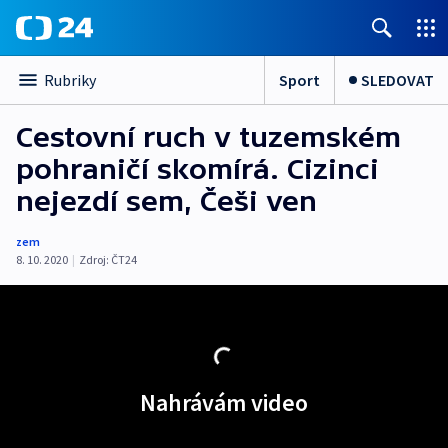
Sport
SLEDOVAT
Rubriky
Cestovní ruch v tuzemském
pohraničí skomírá. Cizinci
nejezdí sem, Češi ven
zem
8. 10. 2020
|
Zdroj:
ČT24
Nahrávám video