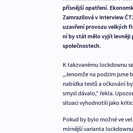
přísnější opatření. Ekonom
Zamrazilová v Interview ČT2
uzavření provozu velkých f
ní by stát mělo vyjít levněj
společnostech.
K takzvanému lockdownu se 
„Jenomže na podzim jsme byl
nabídka testů a očkování by
smysl dávalo,“ řekla. Upozor
situaci vyhodnotili jako krit
Pokud by bylo možné ve velk
mírnější varianta lockdownu