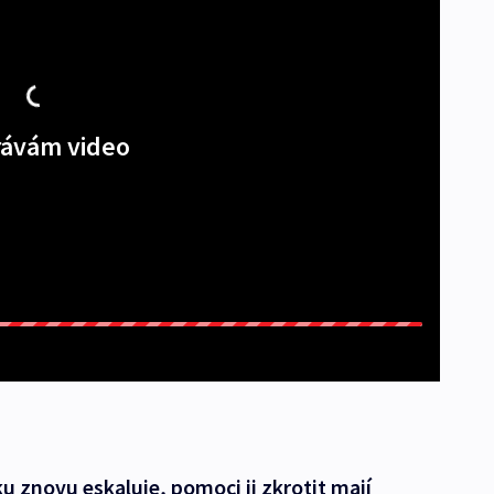
ávám video
u znovu eskaluje, pomoci ji zkrotit mají