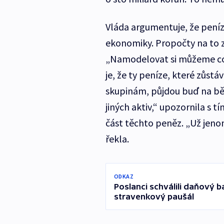
Vláda argumentuje, že peníz
ekonomiky. Propočty na to z
„Namodelovat si můžeme cok
je, že ty peníze, které zůst
skupinám, půjdou buď na běž
jiných aktiv,“ upozornila s 
část těchto peněz. „Už jeno
řekla.
ODKAZ
Poslanci schválili daňový ba
stravenkový paušál