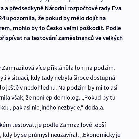
ka a předsedkyně Národní rozpočtové rady Eva
4 upozornila, že pokud by mělo dojít na
irem, mohlo by to Česko velmi poškodit. Podle
i přispívat na testování zaměstnanců ve velkých
Zamrazilová více přikláněla loni na podzim.
i v situaci, kdy tady nebyla široce dostupná
lo ještě v nedohlednu. Na podzim by mi to asi
nila však, že není epidemiolog. „Pokud by tu
ickou, pak asi nic jiného nezbyde,“ dodala.
ém testovat, je podle Zamrazilové lepší
, kdy by se průmysl neuzavíral. „Ekonomicky je