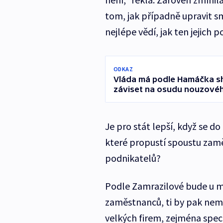
tom, jak případně upravit s
nejlépe vědí, jak ten jejich
ODKAZ
Vláda má podle Hamáčka sh
záviset na osudu nouzové
Je pro stát lepší, když se d
které propustí spoustu zam
podnikatelů?
Podle Zamrazilové bude u ma
zaměstnanců, ti by pak neměl
velkých firem, zejména speci