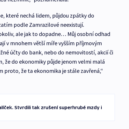
e, které nechá lidem, půjdou zpátky do
atím podle Zamrazilové neexistují.
oliv, ale jak to dopadne… Můj osobní odhad
ávají v mnohem větší míře vyšším příjmovým
né účty do bank, nebo do nemovitostí, akcií či
tím, že do ekonomiky půjde jenom velmi malá
m proto, že ta ekonomika je stále zavřená,“
líček. Stvrdili tak zrušení superhrubé mzdy i