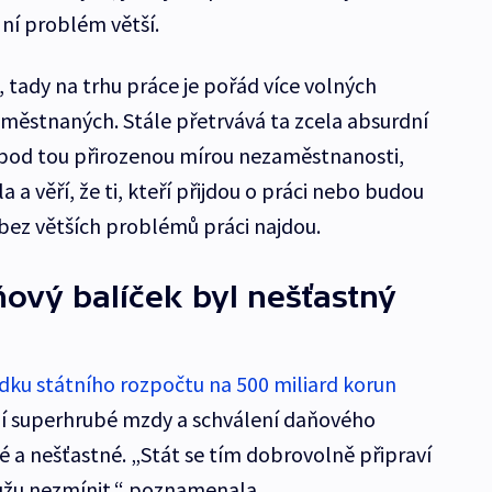
ní problém větší.
 tady na trhu práce je pořád více volných
aměstnaných. Stále přetrvává ta zcela absurdní
 pod tou přirozenou mírou nezaměstnanosti,
la a věří, že ti, kteří přijdou o práci nebo budou
 bez větších problémů práci najdou.
ový balíček byl nešťastný
dku státního rozpočtu na 500 miliard korun
ní superhrubé mzdy a schválení daňového
é a nešťastné. „Stát se tím dobrovolně připraví
můžu nezmínit,“ poznamenala.