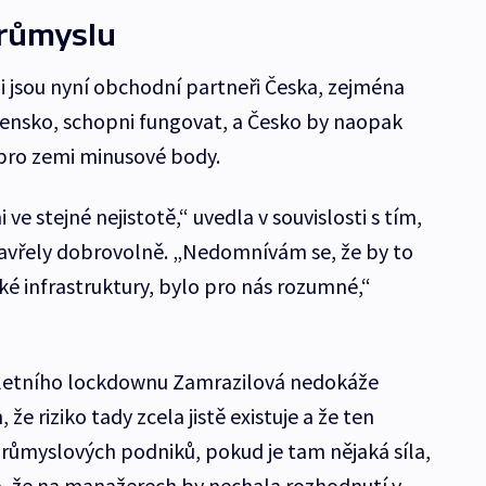
průmyslu
li jsou nyní obchodní partneři Česka, zejména
nsko, schopni fungovat, a Česko by naopak
 pro zemi minusové body.
i ve stejné nejistotě,“ uvedla v souvislosti s tím,
zavřely dobrovolně. „Nedomnívám se, že by to
ké infrastruktury, bylo pro nás rozumné,“
etního lockdownu Zamrazilová nedokáže
e riziko tady zcela jistě existuje a že ten
růmyslových podniků, pokud je tam nějaká síla,
la, že na manažerech by nechala rozhodnutí v