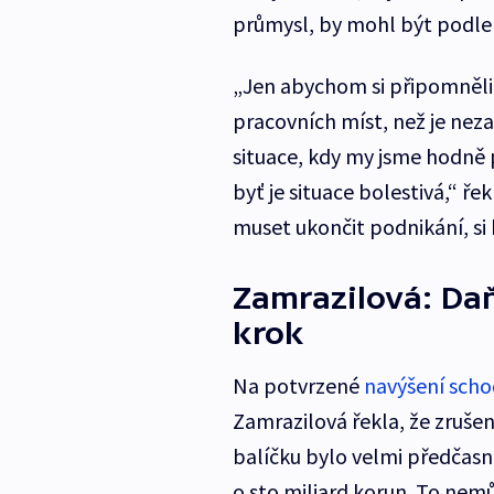
průmysl, by mohl být podle 
„Jen abychom si připomněli,
pracovních míst, než je nez
situace, kdy my jsme hodně
byť je situace bolestivá,“ řek
muset ukončit podnikání, si
Zamrazilová: Daň
krok
Na potvrzené
navýšení scho
Zamrazilová řekla, že zruše
balíčku bylo velmi předčasn
o sto miliard korun. To ne