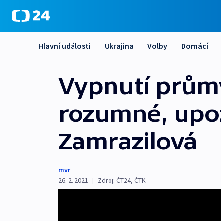
Hlavní události
Ukrajina
Volby
Domácí
Vypnutí průmy
rozumné, upo
Zamrazilová
mvr
26. 2. 2021
|
Zdroj:
ČT24
,
ČTK