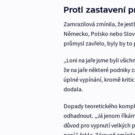
Proti zastavení 
Zamrazilová zmínila, že jest
Německo, Polsko nebo Slove
průmysl zavřelo, byly by to
„Loni na jaře jsme byli všichn
že na jaře některé podniky 
úplné vypínání, kromě kritic
dodala.
Dopady teoretického kompl
odhadnout. „Já jenom říkám, ž
důvod pro vypnutí velkých p
není,“ řekla. Zároveň zmíni