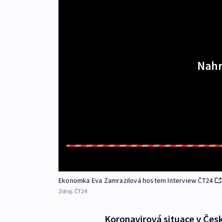
Nahr
Ekonomka Eva Zamrazilová hostem Interview ČT24
Zdroj:
ČT24
Koronavirová situace v Česk