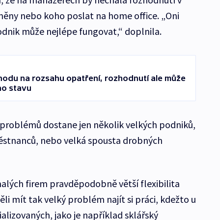
měny nebo koho poslat na home office. „Oni
 podnik může nejlépe fungovat,“ doplnila.
odu na rozsahu opatření, rozhodnutí ale může
ho stavu
o problémů dostane jen několik velkých podniků,
ěstnanců, nebo velká spousta drobných
lých firem pravděpodobně větší flexibilita
i mít tak velký problém najít si práci, kdežto u
alizovaných, jako je například sklářský