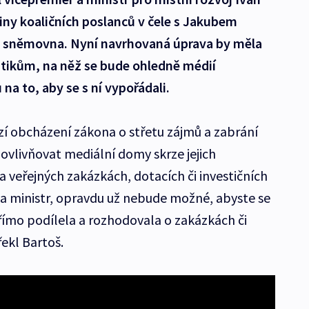
piny koaličních poslanců v čele s Jakubem
á sněmovna. Nyní navrhovaná úprava by měla
itikům, na něž se bude ohledně médií
na to, aby se s ní vypořádali.
í obcházení zákona o střetu zájmů a zabrání
vlivňovat mediální domy skrze jejich
a veřejných zakázkách, dotacích či investičních
a ministr, opravdu už nebude možné, abyste se
ímo podílela a rozhodovala o zakázkách či
řekl Bartoš.