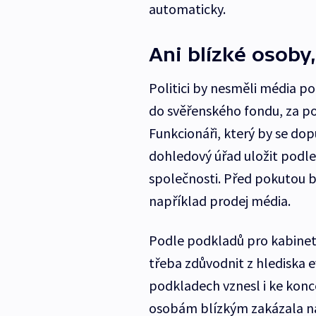
automaticky.
Ani blízké osoby
Politici by nesměli média p
do svěřenského fondu, za por
Funkcionáři, který by se do
dohledový úřad uložit podle 
společnosti. Před pokutou b
například prodej média.
Podle podkladů pro kabinet j
třeba zdůvodnit z hlediska 
podkladech vznesl i ke konce
osobám blízkým zakázala na