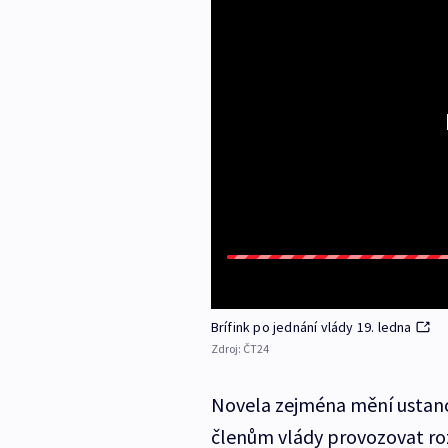
Brífink po jednání vlády 19. ledna
Zdroj:
ČT24
Novela zejména mění ustano
členům vlády provozovat rozh