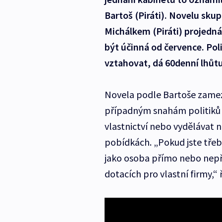
Bartoš (Piráti). Novelu sku
Michálkem (Piráti) projedn
být účinná od července. Pol
vztahovat, dá 60denní lhůtu 
Novela podle Bartoše zamez
případným snahám politiků o
vlastnictví nebo vydělávat n
pobídkách. „Pokud jste třeb
jako osoba přímo nebo nepř
dotacích pro vlastní firmy,“ 