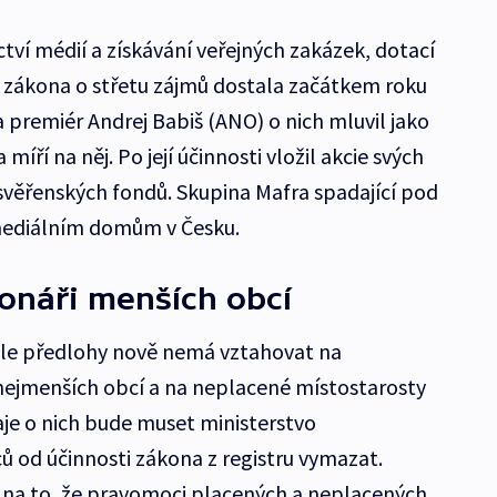
tví médií a získávání veřejných zakázek, dotací
o zákona o střetu zájmů dostala začátkem roku
 a premiér Andrej Babiš (ANO) o nich mluvil jako
 míří na něj. Po její účinnosti vložil akcie svých
 svěřenských fondů. Skupina Mafra spadající pod
 mediálním domům v Česku.
onáři menších obcí
dle předlohy nově nemá vztahovat na
nejmenších obcí a na neplacené místostarosty
aje o nich bude muset ministerstvo
ů od účinnosti zákona z registru vymazat.
li na to, že pravomoci placených a neplacených