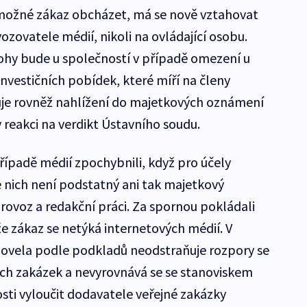
 možné zákaz obcházet, má se nově vztahovat
zovatele médií, nikoli na ovládající osobu.
y bude u společností v případě omezení u
investičních pobídek, které míří na členy
uje rovněž nahlížení do majetkových oznámení
v reakci na verdikt Ústavního soudu.
případě médií zpochybnili, když pro účely
 nich není podstatný ani tak majetkový
 provoz a redakční práci. Za spornou pokládali
e zákaz se netýká internetových médií. V
novela podle podkladů neodstraňuje rozpory se
ch zakázek a nevyrovnává se se stanoviskem
ti vyloučit dodavatele veřejné zakázky