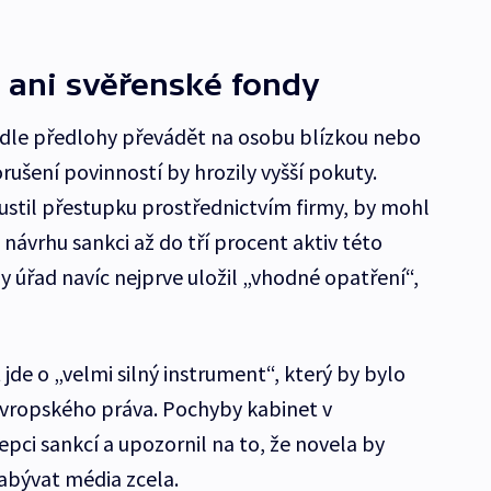
, ani svěřenské fondy
odle předlohy převádět na osobu blízkou nebo
ušení povinností by hrozily vyšší pokuty.
pustil přestupku prostřednictvím firmy, by mohl
návrhu sankci až do tří procent aktiv této
y úřad navíc nejprve uložil „vhodné opatření“,
de o „velmi silný instrument“, který by bylo
evropského práva. Pochyby kabinet v
pci sankcí a upozornil na to, že novela by
bývat média zcela.