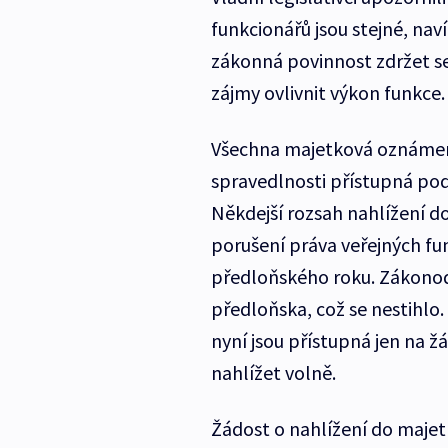
funkcionářů jsou stejné, naví
zákonná povinnost zdržet s
zájmy ovlivnit výkon funkce.
Všechna majetková oznámení 
spravedlnosti přístupná podl
Někdejší rozsah nahlížení do
porušení práva veřejných f
předloňského roku. Zákonod
předloňska, což se nestihlo.
nyní jsou přístupná jen na ž
nahlížet volně.
Žádost o nahlížení do majet