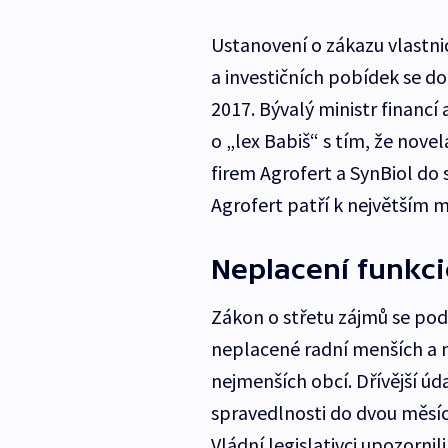
Ustanovení o zákazu vlastnic
a investičních pobídek se d
2017. Bývalý ministr financí
o „lex Babiš“ s tím, že novela
firem Agrofert a SynBiol do
Agrofert patří k největším
Neplacení funkci
Zákon o střetu zájmů se po
neplacené radní menších a 
nejmenších obcí. Dřívější úd
spravedlnosti do dvou měsíc
Vládní legislativci upozorni