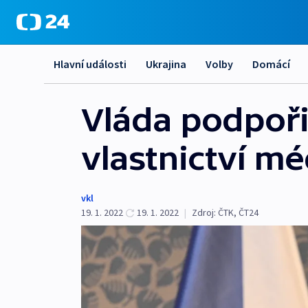
Hlavní události
Ukrajina
Volby
Domácí
Vláda podpoři
vlastnictví méd
vkl
19. 1. 2022
19. 1. 2022
|
Zdroj:
ČTK
,
ČT24