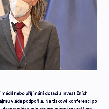
 médií nebo přijímání dotací a investičních
ájmů vláda podpořila. Na tiskové konferenci po
 vicepremiér a ministr pro místní rozvoj Ivan