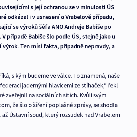
uvisejícími s její ochranou se v minulosti ÚS
eré odkázal i v usnesení o Vrabelově případu,
kající se výroků šéfa ANO Andreje Babiše po
. V případě Babiše šlo podle ÚS, stejně jako u
í výrok. Ten mísí fakta, případně nepravdy, a
ě říká, s kým budeme ve válce. To znamená, naše
federaci jadernými hlavicemi ze stíhaček,“ řekl
é zveřejnil na sociálních sítích. Kvůli svým
om, že šlo o šíření poplašné zprávy, se shodla
hl až Ústavní soud, který rozsudek nad Vrabelem