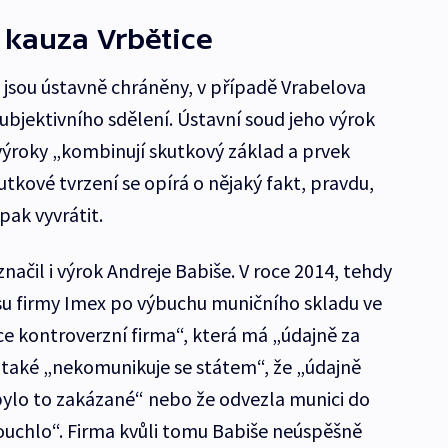
 kauza Vrbětice
 jsou ústavně chráněny, v případě Vrabelova
subjektivního sdělení. Ústavní soud jeho výrok
 výroky „kombinují skutkový základ a prvek
utkové tvrzení se opírá o nějaký fakt, pravdu,
pak vyvrátit.
načil i výrok Andreje Babiše. V roce 2014, tehdy
resu firmy Imex po výbuchu muničního skladu ve
lice kontroverzní firma“, která má „údajně za
 také „nekomunikuje se státem“, že „údajně
bylo to zakázané“ nebo že odvezla munici do
ouchlo“. Firma kvůli tomu Babiše neúspěšně