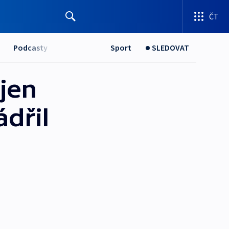
ČT
Podcasty
Sport
SLEDOVAT
jen
ádřil