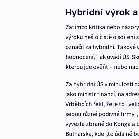
Hybridní výrok a
Zatímco kritika nebo názory
výroku nešlo čistě o sdílení 
označil za hybridní. Takové
hodnocení,“ jak uvádí ÚS. Sk
kterou jde ověřit – nebo nao
Za hybridní ÚS v minulosti oz
jako ministr financí, na ad
Vrběticích řekl, že je to „ve
sebou různé podivné firmy“,
vyvezla zbraně do Konga a 
Bulharska, kde „to údajně b