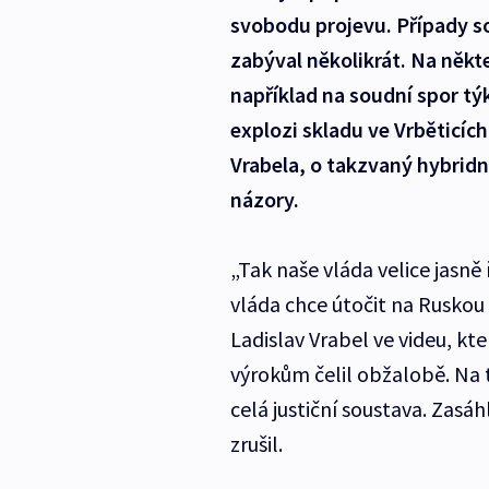
svobodu projevu. Případy so
zabýval několikrát. Na někt
například na soudní spor tý
explozi skladu ve Vrběticích
Vrabela, o takzvaný hybridn
názory.
„Tak naše vláda velice jasn
vláda chce útočit na Ruskou 
Ladislav Vrabel ve videu, kter
výrokům čelil obžalobě. Na t
celá justiční soustava. Zasá
zrušil.