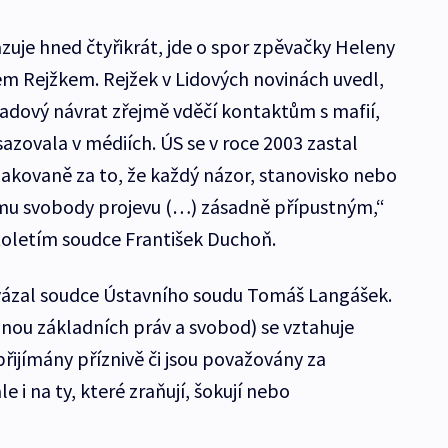
zuje hned čtyřikrát, jde o spor zpěvačky Heleny
m Rejžkem. Rejžek v Lidových novinách uvedl,
padový návrat zřejmě vděčí kontaktům s mafií,
rosazovala v médiích. ÚS se v roce 2003 zastal
akovaně za to, že každý názor, stanovisko nebo
amu svobody projevu (…) zásadně přípustným,“
toletím soudce František Duchoň.
avázal soudce Ústavního soudu Tomáš Langášek.
nou základních práv a svobod) se vztahuje
přijímány příznivě či jsou považovány za
 i na ty, které zraňují, šokují nebo