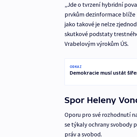
„Jde o tvrzení hybridní po
prvkům dezinformace blíže 
jako takové je nelze zjedno
skutkové podstaty trestného
Vrabelovým výrokům ÚS.
ODKAZ
Demokracie musí ustát šíře
Spor Heleny Von
Oporu pro své rozhodnutí na
se týkaly ochrany svobody pr
práv a svobod.