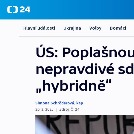
Hlavní události
Ukrajina
Volby
Domácí
ÚS: Poplašnou
nepravdivé sdě
„hybridně“
Simona Schröderová
,
kap
26. 3. 2025
|
Zdroj:
ČT24