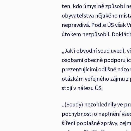
ten, kdo úmyslně způsobí n
obyvatelstva nějakého místa 
nepravdivá. Podle ÚS však 
útokem nezpůsobil. Doklád
„Jak i obvodní soud uvedl, 
osobami obecně podporujíc
prezentujícími odlišné názo
otázkám veřejného zájmu z p
stojí v nálezu ÚS.
„(Soudy) nezohlednily ve pr
pochybnosti o naplnění vše
šíření poplašné zprávy, zej