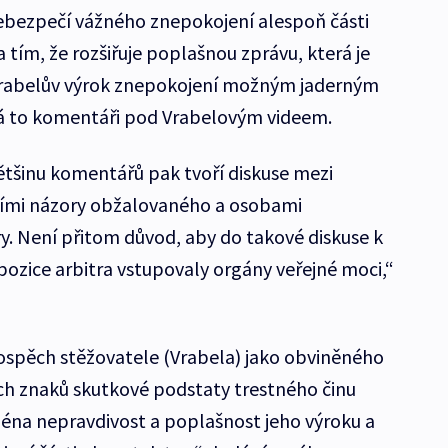
ebezpečí vážného znepokojení alespoň části
tím, že rozšiřuje poplašnou zprávu, která je
Vrabelův výrok znepokojení možným jaderným
á to komentáři pod Vrabelovým videem.
většinu komentářů pak tvoří diskuse mezi
ími názory obžalovaného a osobami
ry. Není přitom důvod, aby do takové diskuse k
ozice arbitra vstupovaly orgány veřejné moci,“
ospěch stěžovatele (Vrabela) jako obviněného
ch znaků skutkové podstaty trestného činu
ména nepravdivost a poplašnost jeho výroku a