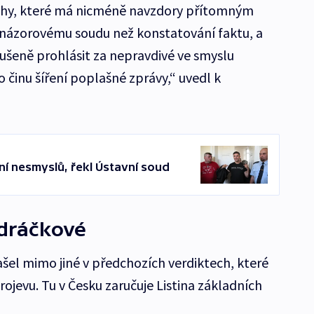
vahy, které má nicméně navzdory přítomným
názorovému soudu než konstatování faktu, a
dušeně prohlásit za nepravdivé ve smyslu
 činu šíření poplašné zprávy,“ uvedl k
ní nesmyslů, řekl Ústavní soud
dráčkové
šel mimo jiné v předchozích verdiktech, které
ojevu. Tu v Česku zaručuje Listina základních