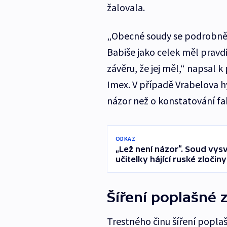
žalovala.
„Obecné soudy se podrobně v
Babiše jako celek měl pravd
závěru, že jej měl,“ napsal k
Imex. V případě Vrabelova h
názor než o konstatování fa
ODKAZ
„Lež není názor“. Soud vysv
učitelky hájící ruské zločiny
Šíření poplašné 
Trestného činu šíření popla