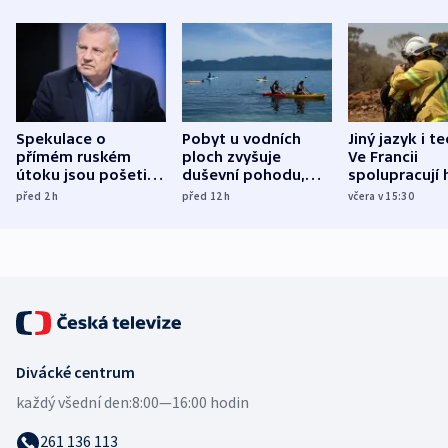
Spekulace o
Pobyt u vodních
Jiný jazyk i t
přímém ruském
ploch zvyšuje
Ve Francii
útoku jsou pošetilé,
duševní pohodu,
spolupracují h
míní estonský
ukázala
různých zemí
před 2
h
před 12
h
včera v 15:30
bezpečnostní
mezinárodní studie
expert
Divácké centrum
každý všední den:
8:00—16:00 hodin
261 136 113