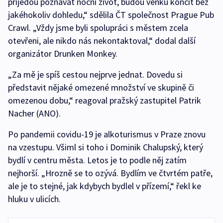
přijedou poznávat noční život, budou venku končit bez
jakéhokoliv dohledu,“ sdělila ČT společnost Prague Pub
Crawl. „Vždy jsme byli spolupráci s městem zcela
otevřeni, ale nikdo nás nekontaktoval,“ dodal další
organizátor Drunken Monkey.
„Za mě je spíš cestou nejprve jednat. Dovedu si
představit nějaké omezené množství ve skupině či
omezenou dobu,“ reagoval pražský zastupitel Patrik
Nacher (ANO).
Po pandemii covidu-19 je alkoturismus v Praze znovu
na vzestupu. Všiml si toho i Dominik Chalupský, který
bydlí v centru města. Letos je to podle něj zatím
nejhorší. „Hrozně se to ozývá. Bydlím ve čtvrtém patře,
ale je to stejné, jak kdybych bydlel v přízemí,“ řekl ke
hluku v ulicích.