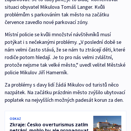
situaci obyvatel Mikulova Tomáš Langer. Kvůli
problémům s parkováním tak město na začátku
července zavedlo nové parkovací zóny.
Místní policie se kvůli množství návštěvníků musí
potýkat i s nečekanými problémy. „V poslední době se
nám velmi často stává, že se nám tu ztrácejí děti, které
rodiče potom hledají. Je to pro nás velmi zvláštní,
protože nejsme tak velké město,“ uvedl velitel Městské
policie Mikulov Jiří Hamerník.
Za problémy s davy lidí žádá Mikulov od turistů něco
nazpátek. Na začátku prázdnin město zvýšilo ubytovací
poplatek na nejvyšších možných padesát korun za den.
ODKAZ
Zkraje: Česko overturismus zatím
netrápí, mohlo by ale propagovat