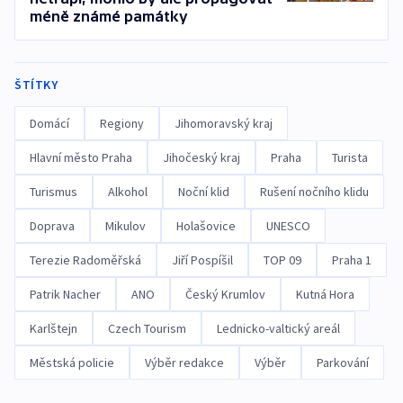
méně známé památky
ŠTÍTKY
Domácí
Regiony
Jihomoravský kraj
Hlavní město Praha
Jihočeský kraj
Praha
Turista
Turismus
Alkohol
Noční klid
Rušení nočního klidu
Doprava
Mikulov
Holašovice
UNESCO
Terezie Radoměřská
Jiří Pospíšil
TOP 09
Praha 1
Patrik Nacher
ANO
Český Krumlov
Kutná Hora
Karlštejn
Czech Tourism
Lednicko-valtický areál
Městská policie
Výběr redakce
Výběr
Parkování