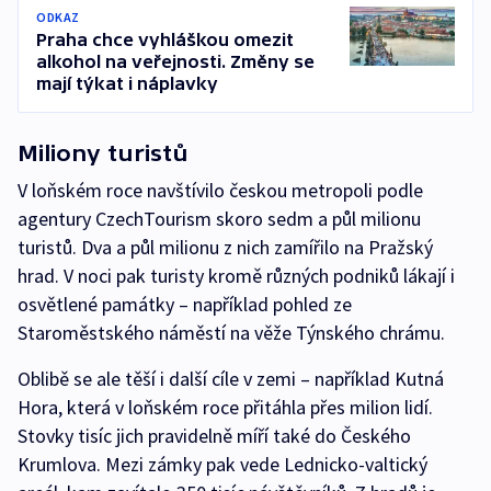
ODKAZ
Praha chce vyhláškou omezit
alkohol na veřejnosti. Změny se
mají týkat i náplavky
Miliony turistů
V loňském roce navštívilo českou metropoli podle
agentury CzechTourism skoro sedm a půl milionu
turistů. Dva a půl milionu z nich zamířilo na Pražský
hrad. V noci pak turisty kromě různých podniků lákají i
osvětlené památky – například pohled ze
Staroměstského náměstí na věže Týnského chrámu.
Oblibě se ale těší i další cíle v zemi – například Kutná
Hora, která v loňském roce přitáhla přes milion lidí.
Stovky tisíc jich pravidelně míří také do Českého
Krumlova. Mezi zámky pak vede Lednicko-valtický