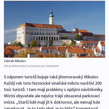
Zámek Mikulov
Zdroj:
Wikimedia Commons/Jan Helebrant
S náporem turistů bojuje také jihomoravský Mikulov.
Každý rok toto historické vinařské město navštíví 200
tisíc turistů. I tam mají problémy s opilými návštěvníky.
Místní obyvatele ale nejvíce trápí obsazená parkovací
místa. „Starší lidé mají jít k doktorovi, ale nemají kde
zaparkovat. Je to tady plné, je to bída,“ komentoval