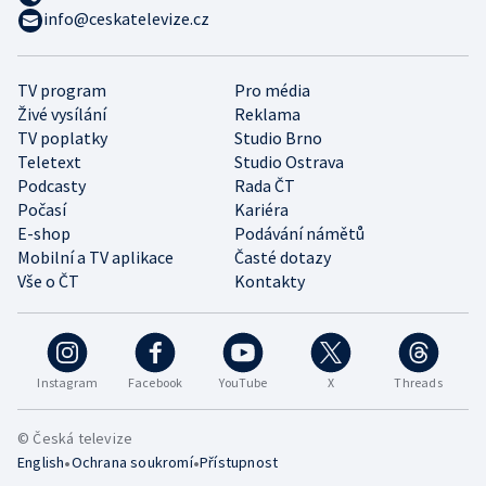
info@ceskatelevize.cz
TV program
Pro média
Živé vysílání
Reklama
TV poplatky
Studio Brno
Teletext
Studio Ostrava
Podcasty
Rada ČT
Počasí
Kariéra
E-shop
Podávání námětů
Mobilní a TV aplikace
Časté dotazy
Vše o ČT
Kontakty
Instagram
Facebook
YouTube
X
Threads
© Česká televize
•
•
English
Ochrana soukromí
Přístupnost