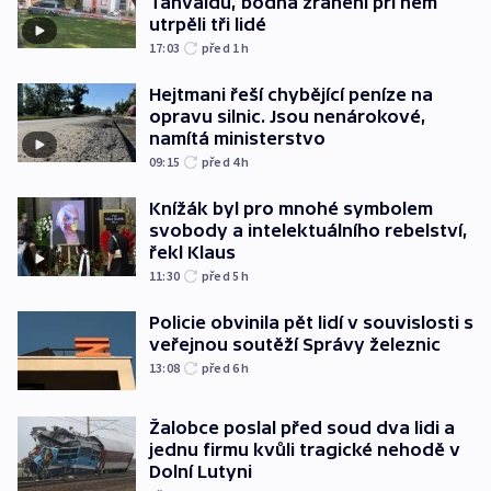
Tanvaldu, bodná zranění při něm
utrpěli tři lidé
17:03
před 1
h
Hejtmani řeší chybějící peníze na
opravu silnic. Jsou nenárokové,
namítá ministerstvo
09:15
před 4
h
Knížák byl pro mnohé symbolem
svobody a intelektuálního rebelství,
řekl Klaus
11:30
před 5
h
Policie obvinila pět lidí v souvislosti s
veřejnou soutěží Správy železnic
13:08
před 6
h
Žalobce poslal před soud dva lidi a
jednu firmu kvůli tragické nehodě v
Dolní Lutyni