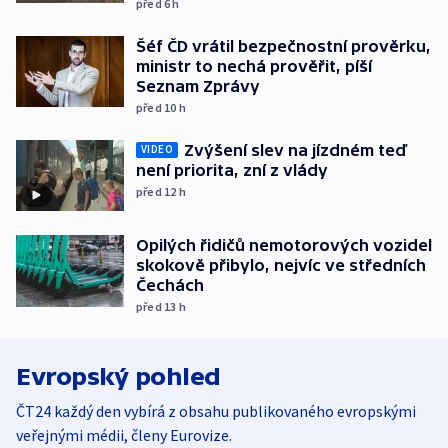
před 6
h
Šéf ČD vrátil bezpečnostní prověrku,
ministr to nechá prověřit, píší
Seznam Zprávy
před 10
h
Zvýšení slev na jízdném teď
VIDEO
není priorita, zní z vlády
před 12
h
Opilých řidičů nemotorových vozidel
skokově přibylo, nejvíc ve středních
Čechách
před 13
h
Evropský pohled
ČT24 každý den vybírá z obsahu publikovaného evropskými
veřejnými médii, členy Eurovize.