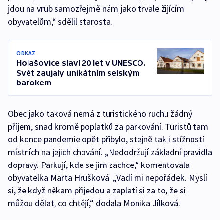
jdou na vrub samozřejmě nám jako trvale žijícím
obyvatelům,“ sdělil starosta.
ODKAZ
Holašovice slaví 20 let v UNESCO.
Svět zaujaly unikátním selským
barokem
Obec jako taková nemá z turistického ruchu žádný
příjem, snad kromě poplatků za parkování. Turistů tam
od konce pandemie opět přibylo, stejně tak i stížností
místních na jejich chování. „Nedodržují základní pravidla
dopravy. Parkují, kde se jim zachce,“ komentovala
obyvatelka Marta Hrušková. „Vadí mi nepořádek. Myslí
si, že když někam přijedou a zaplatí si za to, že si
můžou dělat, co chtějí,“ dodala Monika Jílková.