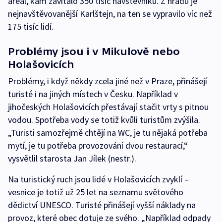
areál, kam zavítalo 350 tisíc návštěvníků. Z hradů je
nejnavštěvovanější Karlštejn, na ten se vypravilo víc než
175 tisíc lidí.
Problémy jsou i v Mikulově nebo
Holašovicích
Problémy, i když někdy zcela jiné než v Praze, přinášejí
turisté i na jiných místech v Česku. Například v
jihočeských Holašovicích přestávají stačit vrty s pitnou
vodou. Spotřeba vody se totiž kvůli turistům zvýšila.
„Turisti samozřejmě chtějí na WC, je tu nějaká potřeba
mytí, je tu potřeba provozování dvou restaurací,“
vysvětlil starosta Jan Jílek (nestr.).
Na turistický ruch jsou lidé v Holašovicích zvyklí –
vesnice je totiž už 25 let na seznamu světového
dědictví UNESCO. Turisté přinášejí vyšší náklady na
provoz, které obec dotuje ze svého. „Například odpady