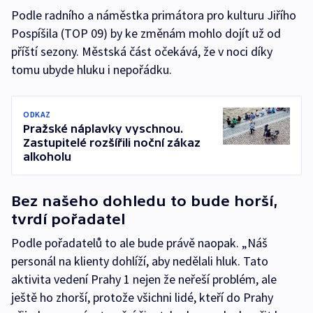
Podle radního a náměstka primátora pro kulturu Jiřího
Pospíšila (TOP 09) by ke změnám mohlo dojít už od
příští sezony. Městská část očekává, že v noci díky
tomu ubyde hluku i nepořádku.
ODKAZ
Pražské náplavky vyschnou.
Zastupitelé rozšířili noční zákaz
alkoholu
Bez našeho dohledu to bude horší,
tvrdí pořadatel
Podle pořadatelů to ale bude právě naopak. „Náš
personál na klienty dohlíží, aby nedělali hluk. Tato
aktivita vedení Prahy 1 nejen že neřeší problém, ale
ještě ho zhorší, protože všichni lidé, kteří do Prahy