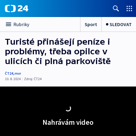
Sport
SLEDOVAT
Rubriky
Turisté přinášejí peníze i
problémy, třeba opilce v
ulicích či plná parkoviště
ČT24
,
mvr
10. 8. 2024
|
Zdroj:
ČT24
Nahrávám video