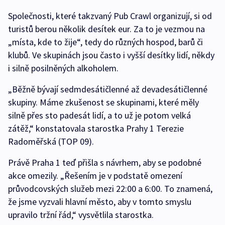
Společnosti, které takzvaný Pub Crawl organizují, si od
turistů berou několik desítek eur. Za to je vezmou na
„místa, kde to žije“, tedy do různých hospod, barů či
klubů. Ve skupinách jsou často i vyšší desítky lidí, někdy
i silně posilněných alkoholem.
„Běžně bývají sedmdesátičlenné až devadesátičlenné
skupiny. Máme zkušenost se skupinami, které měly
silně přes sto padesát lidí, a to už je potom velká
zátěž,“ konstatovala starostka Prahy 1 Terezie
Radoměřská (TOP 09).
Právě Praha 1 teď přišla s návrhem, aby se podobné
akce omezily. „Řešením je v podstatě omezení
průvodcovských služeb mezi 22:00 a 6:00. To znamená,
že jsme vyzvali hlavní město, aby v tomto smyslu
upravilo tržní řád,“ vysvětlila starostka.