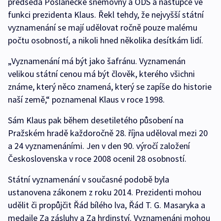
předseda Poslanecké sněmovny a ODS a nástupce ve
funkci prezidenta Klaus. Řekl tehdy, že nejvyšší státní
vyznamenání se mají udělovat ročně pouze malému
počtu osobností, a nikoli hned několika desítkám lidí.
„Vyznamenání má být jako šafránu. Vyznamenán
velikou státní cenou má být člověk, kterého všichni
známe, který něco znamená, který se zapíše do historie
naší země,“ poznamenal Klaus v roce 1998.
Sám Klaus pak během desetiletého působení na
Pražském hradě každoročně 28. října uděloval mezi 20
a 24 vyznamenáními. Jen v den 90. výročí založení
Československa v roce 2008 ocenil 28 osobností.
Státní vyznamenání v současné podobě byla
ustanovena zákonem z roku 2014. Prezidenti mohou
udělit či propůjčit Řád bílého lva, Řád T. G. Masaryka a
medaile Za zásluhy a Za hrdinství. Vyznamenáni mohou