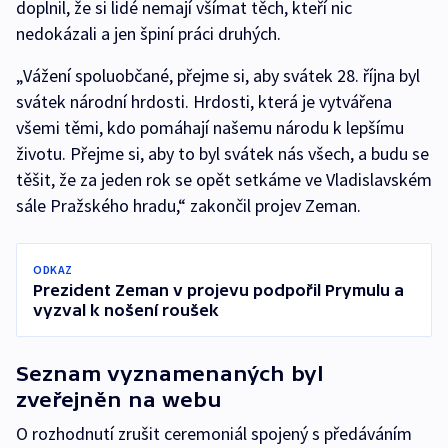
doplnil, že si lidé nemají všímat těch, kteří nic
nedokázali a jen špiní práci druhých.
„Vážení spoluobčané, přejme si, aby svátek 28. října byl
svátek národní hrdosti. Hrdosti, která je vytvářena
všemi těmi, kdo pomáhají našemu národu k lepšímu
životu. Přejme si, aby to byl svátek nás všech, a budu se
těšit, že za jeden rok se opět setkáme ve Vladislavském
sále Pražského hradu,“ zakončil projev Zeman.
ODKAZ
Prezident Zeman v projevu podpořil Prymulu a
vyzval k nošení roušek
Seznam vyznamenaných byl
zveřejněn na webu
O rozhodnutí zrušit ceremoniál spojený s předáváním