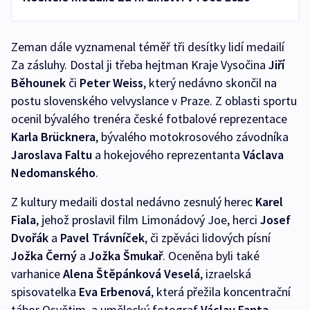
Zeman dále vyznamenal téměř tři desítky lidí medailí
Za zásluhy. Dostal ji třeba hejtman Kraje Vysočina
Jiří
Běhounek
či
Peter Weiss
, který nedávno skončil na
postu slovenského velvyslance v Praze. Z oblasti sportu
ocenil bývalého trenéra české fotbalové reprezentace
Karla Brücknera
, bývalého motokrosového závodníka
Jaroslava Faltu
a hokejového reprezentanta
Václava
Nedomanského
.
Z kultury medaili dostal nedávno zesnulý herec
Karel
Fiala
, jehož proslavil film Limonádový Joe, herci
Josef
Dvořák
a
Pavel Trávníček
, či zpěváci lidových písní
Jožka Černý
a
Jožka Šmukař
. Oceněna byli také
varhanice
Alena Štěpánková Veselá
, izraelská
spisovatelka
Eva Erbenová
, která přežila koncentrační
tábor Osvětim, a umělecký fotograf
Václav Fanta
,