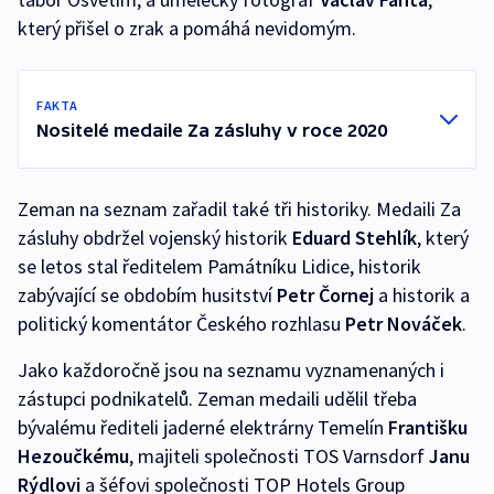
který přišel o zrak a pomáhá nevidomým.
FAKTA
Nositelé medaile Za zásluhy v roce 2020
Zeman na seznam zařadil také tři historiky. Medaili Za
zásluhy obdržel vojenský historik
Eduard Stehlík
, který
se letos stal ředitelem Památníku Lidice, historik
zabývající se obdobím husitství
Petr Čornej
a historik a
politický komentátor Českého rozhlasu
Petr Nováček
.
Jako každoročně jsou na seznamu vyznamenaných i
zástupci podnikatelů. Zeman medaili udělil třeba
bývalému řediteli jaderné elektrárny Temelín
Františku
Hezoučkému
, majiteli společnosti TOS Varnsdorf
Janu
Rýdlovi
a šéfovi společnosti TOP Hotels Group