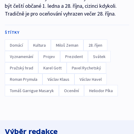
být čeští občané 1. ledna a 28. října, cizinci kdykoli.
Tradičně je pro oceňování vyhrazen večer 28. října.
ŠTÍTKY
Domácí
Kultura
Miloš Zeman
28. říjen
Vyznamenání
Projev
Prezident
Svátek
Pražský hrad
Karel Gott
Pavel Rychetský
Roman Prymula
Václav Klaus
Václav Havel
Tomáš Garrigue Masaryk
Ocenění
Heliodor Píka
Výběr redakce