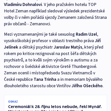
Vladimíru Dohnalovi
. V jeho pražském hotelu TOP
Hotel Zeman například sledoval výsledek prezidentské
volby či v něm pořádá sjezdy Zemanem založená Strana
práv občanů - Zemanovci.
Mezi vyznamenanými je také sexuolog
Radim Uzel
,
vysokoškolský profesor v oblasti trestního práva
Jiří
Jelínek
a dětský psychiatr
Jaroslav Matýs
, který před
rokem po kritice rezignoval na post šéfa dětských
psychiatrů, a to kvůli svým výrokům o autismu a za
rozhovor o švédské aktivistce Gretě Thunbergové.
Zeman ocenil i místopředsedu Svazu Vietnamců v
České republice
Tana Trinha
a in memoriam bývalého
dlouholetého starostu obce Vintířov
Jiřího Ošeckého
.
ODKAZ
Ceremoniál k 28. říjnu letos nebude, řekl Mynář.