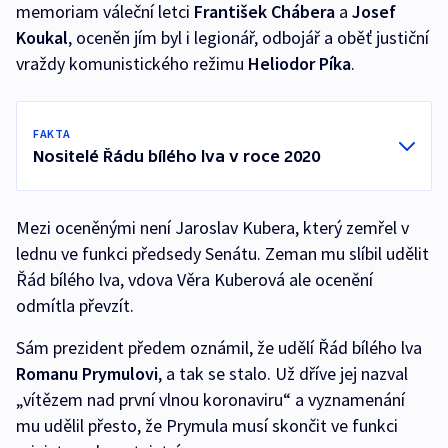
memoriam váleční letci
František Chábera
a
Josef
Koukal
, oceněn jím byl i legionář, odbojář a oběť justiční
vraždy komunistického režimu
Heliodor Píka
.
FAKTA
Nositelé Řádu bílého lva v roce 2020
Mezi oceněnými není Jaroslav Kubera, který zemřel v
lednu ve funkci předsedy Senátu. Zeman mu slíbil udělit
Řád bílého lva, vdova Věra Kuberová ale ocenění
odmítla převzít.
Sám prezident předem oznámil, že udělí Řád bílého lva
Romanu Prymulovi
, a tak se stalo. Už dříve jej nazval
„vítězem nad první vlnou koronaviru“ a vyznamenání
mu udělil přesto, že Prymula musí skončit ve funkci