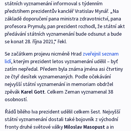
státních vyznamenání informoval s týdenním
předstihem prezidentův kancléř Vratislav Mynář. „Na
základě doporučení pana ministra zdravotnictví, pana
profesora Prymuly, pan prezident rozhodl, že státní akt
předávání státních vyznamenání bude odsunut a bude
se konat 28. října 2021,“ řekl.
Se začátkem projevu nicméně Hrad
zveřejnil seznam
lidí
, kterým prezident letos vyznamenání udělil – byť
zatím nepředal. Předem byla známa jména asi čtvrtiny
ze čtyř desítek vyznamenaných. Podle očekávání
nejvyšší státní vyznamenání in memoriam obdržel
zpěvák
Karel Gott
. Celkem Zeman vyznamenal 38
osobností.
Řádů bílého lva prezident udělil celkem šest. Nejvyšší
státní vyznamenání dostali také bojovník z východní
fronty druhé světové války
Miloslav Masopust
a in