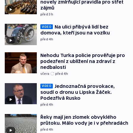
novely zmírňující pravidla pro střet
zájmů
před 3
h
Na ulici přibývá lidí bez
VIDEO
domova, kteří jsou na vozíku
před 4
h
Nehodu Turka policie prověřuje pro
podezření z ublížení na zdraví z
nedbalosti
včera
před 4
h
Jednoznačná provokace,
VIDEO
soudí o dronu u Lipska Žáček.
Podezřívá Rusko
před 4
h
Řeky mají jen zlomek obvyklého
průtoku. Málo vody je i v přehradách
před 4
h