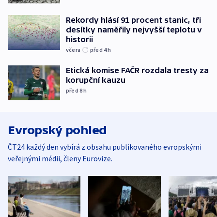
Rekordy hlásí 91 procent stanic, tři
desítky naměřily nejvyšší teplotu v
historii
včera
před 4
h
Etická komise FAČR rozdala tresty za
korupční kauzu
před 8
h
Evropský pohled
ČT24 každý den vybírá z obsahu publikovaného evropskými
veřejnými médii, členy Eurovize.