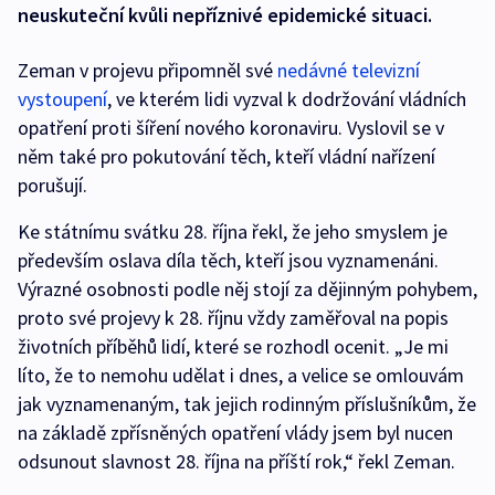
neuskuteční kvůli nepříznivé epidemické situaci.
Zeman v projevu připomněl své
nedávné televizní
vystoupení
, ve kterém lidi vyzval k dodržování vládních
opatření proti šíření nového koronaviru. Vyslovil se v
něm také pro pokutování těch, kteří vládní nařízení
porušují.
Ke státnímu svátku 28. října řekl, že jeho smyslem je
především oslava díla těch, kteří jsou vyznamenáni.
Výrazné osobnosti podle něj stojí za dějinným pohybem,
proto své projevy k 28. říjnu vždy zaměřoval na popis
životních příběhů lidí, které se rozhodl ocenit. „Je mi
líto, že to nemohu udělat i dnes, a velice se omlouvám
jak vyznamenaným, tak jejich rodinným příslušníkům, že
na základě zpřísněných opatření vlády jsem byl nucen
odsunout slavnost 28. října na příští rok,“ řekl Zeman.