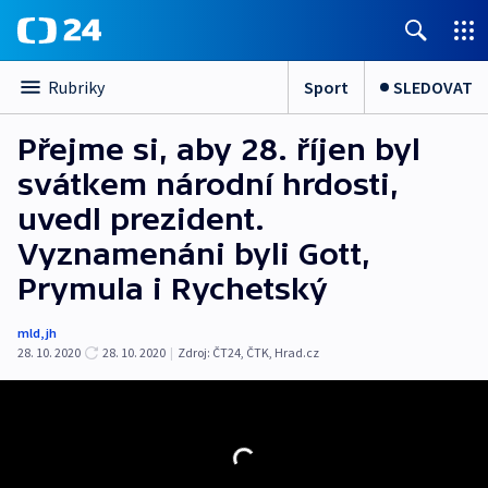
Sport
SLEDOVAT
Rubriky
Přejme si, aby 28. říjen byl
svátkem národní hrdosti,
uvedl prezident.
Vyznamenáni byli Gott,
Prymula i Rychetský
mld
,
jh
28. 10. 2020
28. 10. 2020
|
Zdroj:
ČT24
,
ČTK
,
Hrad.cz