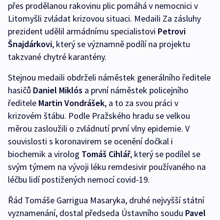
přes prodělanou rakovinu plic pomáhá v nemocnici v
Litomyšli zvládat krizovou situaci. Medaili Za zásluhy
prezident udělil armádnímu specialistovi
Petrovi
Šnajdárkovi
, který se významně podílí na projektu
takzvané chytré karantény.
Stejnou medaili obdrželi náměstek generálního ředitele
hasičů
Daniel Miklós
a první náměstek policejního
ředitele
Martin Vondrášek
, a to za svou práci v
krizovém štábu. Podle Pražského hradu se velkou
měrou zasloužili o zvládnutí první vlny epidemie. V
souvislosti s koronavirem se ocenění dočkal i
biochemik a virolog
Tomáš Cihlář
, který se podílel se
svým týmem na vývoji léku remdesivir používaného na
léčbu lidí postižených nemocí covid-19.
Řád Tomáše Garrigua Masaryka, druhé nejvyšší státní
vyznamenání, dostal předseda Ústavního soudu
Pavel