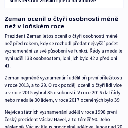
Ministerstvo zrušilo i pietu na Vítkově
Zeman ocenil o čtyři osobnosti méně
než v loňském roce
Prezident Zeman letos ocenil o čtyři osobnosti méně
než před rokem, kdy se rozhodl předat nejvyšší počet
vyznamenání za své působení ve funkci. Řády a medaile
nyní udělil 38 osobnostem, loni jich bylo 42 a předloni
41.
Zeman nejméně vyznamenání udělil při první příležitosti
v roce 2013, a to 29. O rok později ocenil o čtyři lidi více
a v roce 2015 vybral 35 osobností. V roce 2016 dal řády
nebo medaile 30 lidem, v roce 2017 oceněných bylo 39.
Nejvíce státních vyznamenání udělil v roce 1998 první
český prezident Václav Havel, a to téměř 90. Jeho
následník Václav Klaus pravidelně uděloval lehce nad 20