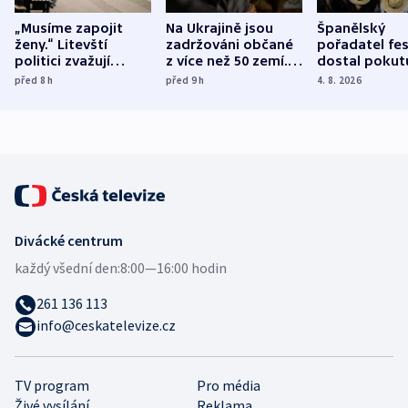
„Musíme zapojit
Na Ukrajině jsou
Španělský
ženy.“ Litevští
zadržováni občané
pořadatel fes
politici zvažují
z více než 50 zemí.
dostal pokut
dohodu o
Bojovali na straně
nekalé prakti
před 8
h
před 9
h
4. 8. 2026
demografii
Ruska
Divácké centrum
každý všední den:
8:00—16:00 hodin
261 136 113
info@ceskatelevize.cz
TV program
Pro média
Živé vysílání
Reklama