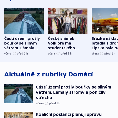
Částí území prošly
Český snímek
Srážka nákla
bouřky se silným
Volklore má
letadla s dr
větrem. Lámaly
studentského
Lipska byla p
stromy a poničily
Oscara, zabojuje o
německého mi
včera
před 1
h
včera
před 1
h
včera
před 1
h
střechu
cenu za krátký film
hybridní útok
Aktuálně z rubriky
Domácí
Částí území prošly bouřky se silným
větrem. Lámaly stromy a poničily
střechu
včera
před 1
h
Koaliční poslanci plánují úpravu