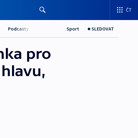
ČT
Podcasty
Sport
SLEDOVAT
nka pro
 hlavu,