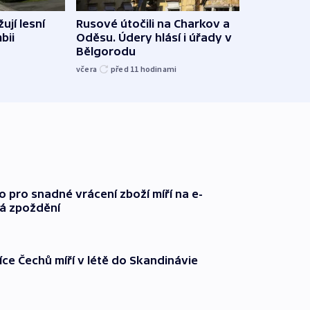
ují lesní
Rusové útočili na Charkov a
Jemen
bii
Oděsu. Údery hlásí i úřady v
saúd
Bělgorodu
včera
včera
před 11
hodinami
o pro snadné vrácení zboží míří na e-
má zpoždění
íce Čechů míří v létě do Skandinávie