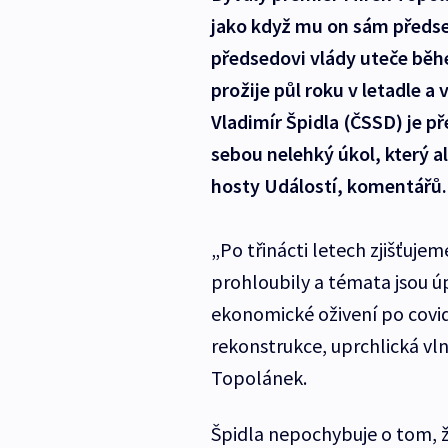
jako když mu on sám předsed
předsedovi vlády uteče běh
prožije půl roku v letadle a
Vladimír Špidla (ČSSD) je p
sebou nelehký úkol, který a
hosty Událostí, komentářů.
„Po třinácti letech zjišťujem
prohloubily a témata jsou ú
ekonomické oživení po covidu
rekonstrukce, uprchlická vln
Topolánek.
Špidla nepochybuje o tom, ž