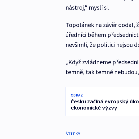
nástroj,“ myslí si.
Topolánek na závěr dodal, že
úředníci během předsednictví 
nevšimli, že politici nejsou 
„Když zvládneme předsednict
temně, tak temné nebudou,“
ODKAZ
Česku začíná evropský úkol,
ekonomické výzvy
ŠTÍTKY