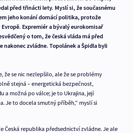
al před třinácti lety. Myslí si, že současnému
em jeho konání domácí politika, protože
 v Evropě. Expremiér a bývalý eurokomisař
řesvědčený o tom, že česká vláda má před
le nakonec zvládne. Topolánek a Špidla byli
e, že se nic nezlepšilo, ale že se problémy
plně stejná – energetická bezpečnost,
 a možná po válce; je to Ukrajina, její
a. Je to docela smutný příběh,“ myslí si
e Česká republika předsednictví zvládne. Je ale