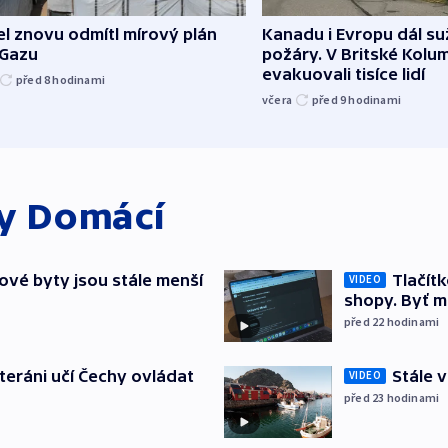
el znovu odmítl mírový plán
Kanadu i Evropu dál suž
 Gazu
požáry. V Britské Kolum
evakuovali tisíce lidí
před 8
hodinami
včera
před 9
hodinami
ky
Domácí
ové byty jsou stále menší
Tlačítk
VIDEO
shopy. Byť 
před 22
hodinami
eteráni učí Čechy ovládat
Stále v
VIDEO
před 23
hodinami