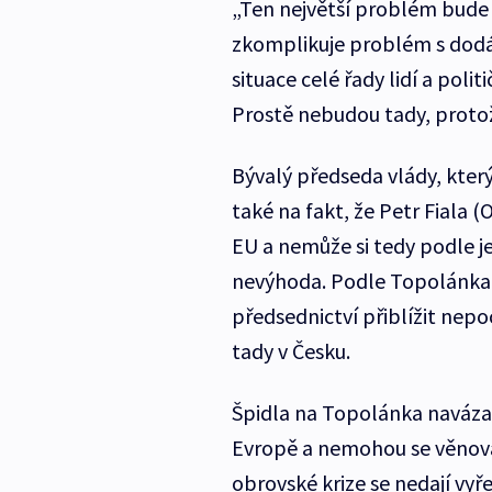
„Ten největší problém bude p
zkomplikuje problém s dodáv
situace celé řady lidí a polit
Prostě nebudou tady, protože
Bývalý předseda vlády, který
také na fakt, že Petr Fiala 
EU a nemůže si tedy podle je
nevýhoda. Podle Topolánka 
předsednictví přiblížit nep
tady v Česku.
Špidla na Topolánka navázal.
Evropě a nemohou se věnovat
obrovské krize se nedají vyř