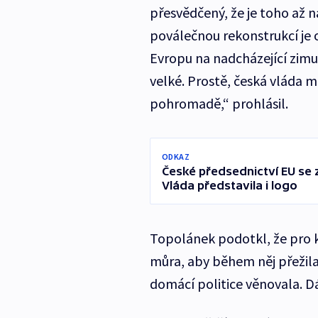
přesvědčený, že je toho až 
poválečnou rekonstrukcí je o
Evropu na nadcházející zimu,
velké. Prostě, česká vláda m
pohromadě,“ prohlásil.
ODKAZ
České předsednictví EU se 
Vláda představila i logo
Topolánek podotkl, že pro k
můra, aby během něj přežila
domácí politice věnovala. Dá