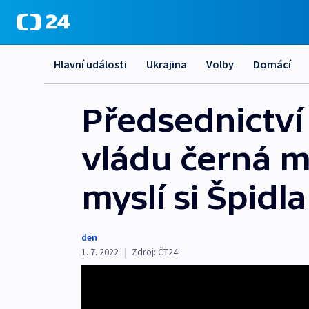
Hlavní události
Ukrajina
Volby
Domácí
Předsednictví
vládu černá m
myslí si Špidla
den
1. 7. 2022
|
Zdroj:
ČT24