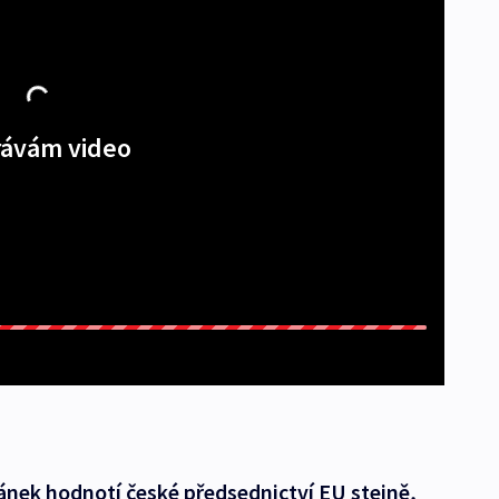
ávám video
ánek hodnotí české předsednictví EU stejně,