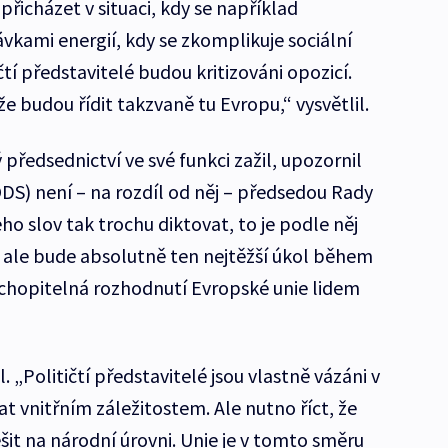
řicházet v situaci, kdy se například
kami energií, kdy se zkomplikuje sociální
ičtí představitelé budou kritizováni opozicí.
 budou řídit takzvaně tu Evropu,“ vysvětlil.
 předsednictví ve své funkci zažil, upozornil
(ODS) není – na rozdíl od něj – předsedou Rady
ho slov tak trochu diktovat, to je podle něj
ale bude absolutně ten nejtěžší úkol během
ochopitelná rozhodnutí Evropské unie lidem
 „Političtí představitelé jsou vlastně vázáni v
 vnitřním záležitostem. Ale nutno říct, že
ešit na národní úrovni. Unie je v tomto směru