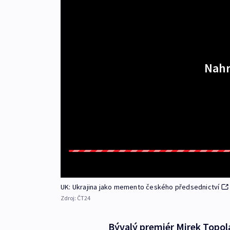
Nahr
UK: Ukrajina jako memento českého předsednictví
Zdroj:
ČT24
Bývalý premiér Mirek Topol