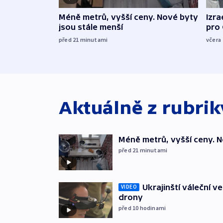
Méně metrů, vyšší ceny. Nové byty
Izra
jsou stále menší
pro
před 21
minutami
včera
Aktuálně z rubri
Méně metrů, vyšší ceny. N
před 21
minutami
Ukrajinští váleční v
VIDEO
drony
před 10
hodinami