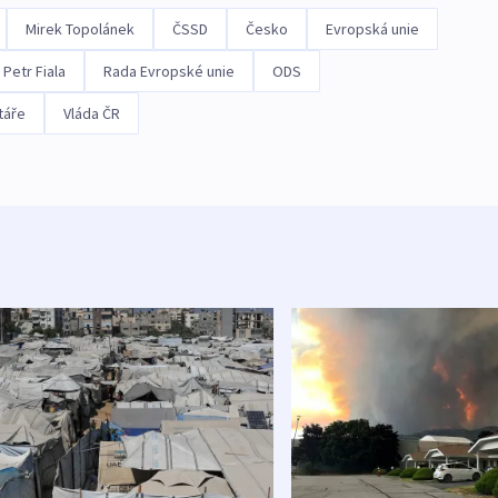
Mirek Topolánek
ČSSD
Česko
Evropská unie
Petr Fiala
Rada Evropské unie
ODS
táře
Vláda ČR