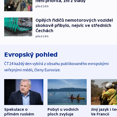
není priorita, zní z vlády
před 14
h
Opilých řidičů nemotorových vozidel
skokově přibylo, nejvíc ve středních
Čechách
před 14
h
Evropský pohled
ČT24 každý den vybírá z obsahu publikovaného evropskými
veřejnými médii, členy Eurovize.
Spekulace o
Pobyt u vodních
Jiný jazyk i t
přímém ruském
ploch zvyšuje
Ve Francii