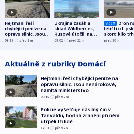
Hejtmani řeší
Ukrajina zasáhla
Dron n
VIDEO
chybějící peníze na
sklad Wildberries,
letišti u Lips
opravu silnic. Jsou
Rusové útočili na
skoro kilo trh
nenárokové, namítá
trh, hasiče či
indicie ukazuj
09:15
před 2
m
09:02
před 21
m
před 30
m
ministerstvo
stadion
Rusko
Aktuálně z rubriky
Domácí
Hejtmani řeší chybějící peníze na
opravu silnic. Jsou nenárokové,
namítá ministerstvo
09:15
před 2
m
Policie vyšetřuje násilný čin v
Tanvaldu, bodná zranění při něm
utrpěli tři lidé
17:03
před 2
h