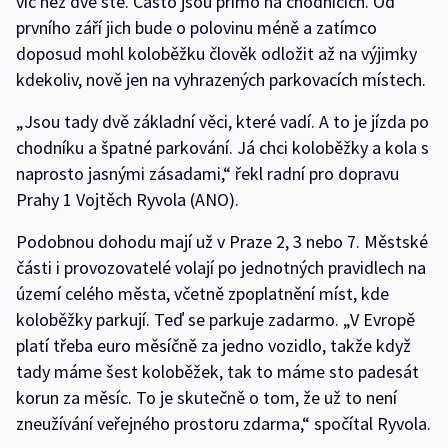
víc než dvě stě. Často jsou přímo na chodnících. Od
prvního září jich bude o polovinu méně a zatímco
doposud mohl koloběžku člověk odložit až na výjimky
kdekoliv, nově jen na vyhrazených parkovacích místech.
„Jsou tady dvě základní věci, které vadí. A to je jízda po
chodníku a špatné parkování. Já chci koloběžky a kola s
naprosto jasnými zásadami,“ řekl radní pro dopravu
Prahy 1 Vojtěch Ryvola (ANO).
Podobnou dohodu mají už v Praze 2, 3 nebo 7. Městské
části i provozovatelé volají po jednotných pravidlech na
území celého města, včetně zpoplatnění míst, kde
koloběžky parkují. Teď se parkuje zadarmo. „V Evropě
platí třeba euro měsíčně za jedno vozidlo, takže když
tady máme šest koloběžek, tak to máme sto padesát
korun za měsíc. To je skutečně o tom, že už to není
zneužívání veřejného prostoru zdarma,“ spočítal Ryvola.