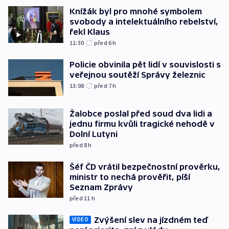
Knížák byl pro mnohé symbolem
svobody a intelektuálního rebelství,
řekl Klaus
11:30
před 6
h
Policie obvinila pět lidí v souvislosti s
veřejnou soutěží Správy železnic
13:08
před 7
h
Žalobce poslal před soud dva lidi a
jednu firmu kvůli tragické nehodě v
Dolní Lutyni
před 8
h
Šéf ČD vrátil bezpečnostní prověrku,
ministr to nechá prověřit, píší
Seznam Zprávy
před 11
h
Zvýšení slev na jízdném teď
VIDEO