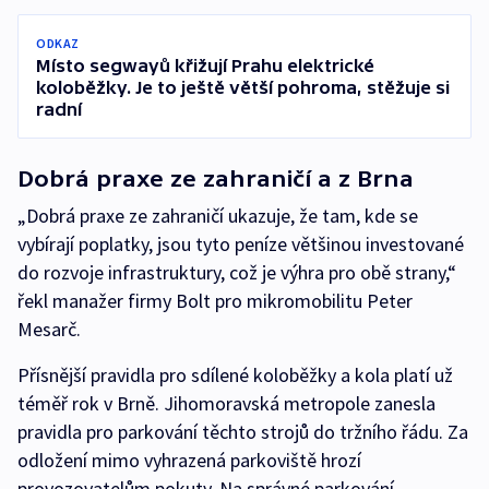
ODKAZ
Místo segwayů křižují Prahu elektrické
koloběžky. Je to ještě větší pohroma, stěžuje si
radní
Dobrá praxe ze zahraničí a z Brna
„Dobrá praxe ze zahraničí ukazuje, že tam, kde se
vybírají poplatky, jsou tyto peníze většinou investované
do rozvoje infrastruktury, což je výhra pro obě strany,“
řekl manažer firmy Bolt pro mikromobilitu Peter
Mesarč.
Přísnější pravidla pro sdílené koloběžky a kola platí už
téměř rok v Brně. Jihomoravská metropole zanesla
pravidla pro parkování těchto strojů do tržního řádu. Za
odložení mimo vyhrazená parkoviště hrozí
provozovatelům pokuty. Na správné parkování