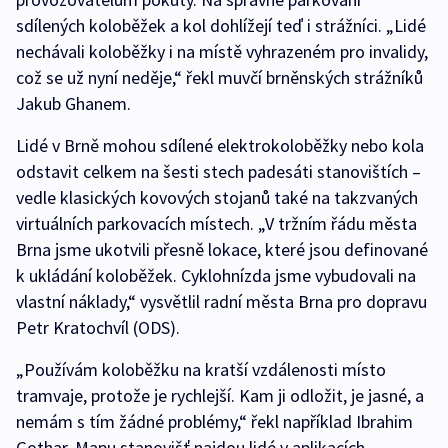
sdílených koloběžek a kol dohlížejí teď i strážníci. „Lidé
nechávali koloběžky i na místě vyhrazeném pro invalidy,
což se už nyní neděje,“ řekl muvčí brněnských strážníků
Jakub Ghanem.
Lidé v Brně mohou sdílené elektrokoloběžky nebo kola
odstavit celkem na šesti stech padesáti stanovištích –
vedle klasických kovových stojanů také na takzvaných
virtuálních parkovacích místech. „V tržním řádu města
Brna jsme ukotvili přesně lokace, které jsou definované
k ukládání koloběžek. Cyklohnízda jsme vybudovali na
vlastní náklady,“ vysvětlil radní města Brna pro dopravu
Petr Kratochvíl (ODS).
„Používám koloběžku na kratší vzdálenosti místo
tramvaje, protože je rychlejší. Kam ji odložit, je jasné, a
nemám s tím žádné problémy,“ řekl například Ibrahim
Gothar. Mapu stanovišť najdou lidé v aplikacích.