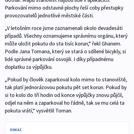
Parkování mimo odstavné plochy řeší coby přestupky
provozovatelů jednotlivé městské části.
„V letošním roce jsme zaznamenali okolo devadesáti
případů. Všechny oznamujeme správnímu orgánu, který
může uložit pokutu do sta tisíc korun,“ řekl Ghanem.
Podle Jana Tomana, který se stará o sdílené bicykly, si
lidé správné parkování osvojili. I díky případnému
doplatku za výpůjčku.
„Pokud by člověk zaparkoval kolo mimo to stanoviště,
tak platí jednorázovou pokutu pět set korun. Pokud by
si to kolo do tří hodin od konce výpůjčky znovu půjčil,
odjel na něm a zaparkoval ho řádně, tak se mu celá ta
pokuta vrátí,“ vysvětlil Toman.
ODKAZ