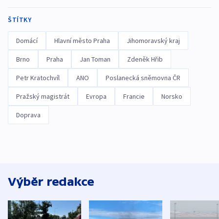
ŠTÍTKY
Domácí
Hlavní město Praha
Jihomoravský kraj
Brno
Praha
Jan Toman
Zdeněk Hřib
Petr Kratochvíl
ANO
Poslanecká sněmovna ČR
Pražský magistrát
Evropa
Francie
Norsko
Doprava
Výběr redakce