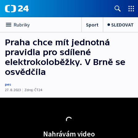
Sport
SLEDOVAT
Rubriky
Praha chce mít jednotná
pravidla pro sdílené
elektrokoloběžky. V Brně se
osvědčila
pes
27. 8. 2023
|
Zdroj:
ČT24
Nahrávám video