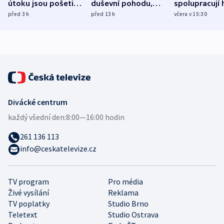
útoku jsou pošetilé,
duševní pohodu,
spolupracují h
míní estonský
ukázala
různých zemí
před 3
h
před 13
h
včera v 15:30
bezpečnostní
mezinárodní studie
expert
Divácké centrum
každý všední den:
8:00—16:00 hodin
261 136 113
info@ceskatelevize.cz
TV program
Pro média
Živé vysílání
Reklama
TV poplatky
Studio Brno
Teletext
Studio Ostrava