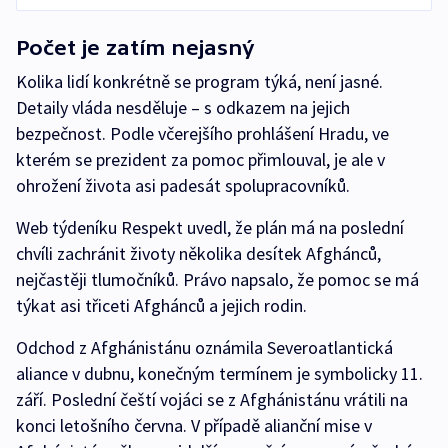
Počet je zatím nejasný
Kolika lidí konkrétně se program týká, není jasné.
Detaily vláda nesděluje – s odkazem na jejich
bezpečnost. Podle včerejšího prohlášení Hradu, ve
kterém se prezident za pomoc přimlouval, je ale v
ohrožení života asi padesát spolupracovníků.
Web týdeníku Respekt uvedl, že plán má na poslední
chvíli zachránit životy několika desítek Afghánců,
nejčastěji tlumočníků. Právo napsalo, že pomoc se má
týkat asi třiceti Afghánců a jejich rodin.
Odchod z Afghánistánu oznámila Severoatlantická
aliance v dubnu, konečným termínem je symbolicky 11.
září. Poslední čeští vojáci se z Afghánistánu vrátili na
konci letošního června. V případě alianční mise v