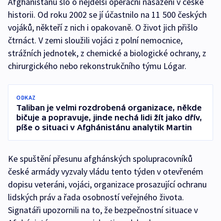
Afghánistánu šlo o nejdelší operační nasazení v české
historii. Od roku 2002 se jí účastnilo na 11 500 českých
vojáků, někteří z nich i opakovaně. O život jich přišlo
čtrnáct. V zemi sloužili vojáci z polní nemocnice,
strážních jednotek, z chemické a biologické ochrany, z
chirurgického nebo rekonstrukčního týmu Lógar.
ODKAZ
Taliban je velmi rozdrobená organizace, někde
bičuje a popravuje, jinde nechá lidi žít jako dřív,
píše o situaci v Afghánistánu analytik Martin
Ke spuštění přesunu afghánských spolupracovníků
české armády vyzvaly vládu tento týden v otevřeném
dopisu veteráni, vojáci, organizace prosazující ochranu
lidských práv a řada osobností veřejného života.
Signatáři upozornili na to, že bezpečnostní situace v