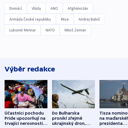
Domácí
Vláda
ANO
Afghánistán
Armáda České republiky
Mise
Andrej Babiš
Lubomír Metnar
NATO
Miloš Zeman
Výběr redakce
Účastníci pochodu
Do Bulharska
Tisza nomino
Pride upozorňují na
pronikl zřejmě
na maďarské
trvající nerovnosti i
ukrajinský dron,
prezidenta