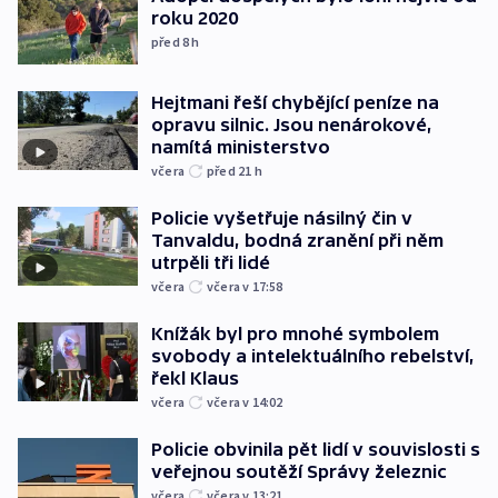
roku 2020
před 8
h
Hejtmani řeší chybějící peníze na
opravu silnic. Jsou nenárokové,
namítá ministerstvo
včera
před 21
h
Policie vyšetřuje násilný čin v
Tanvaldu, bodná zranění při něm
utrpěli tři lidé
včera
včera v 17:58
Knížák byl pro mnohé symbolem
svobody a intelektuálního rebelství,
řekl Klaus
včera
včera v 14:02
Policie obvinila pět lidí v souvislosti s
veřejnou soutěží Správy železnic
včera
včera v 13:21