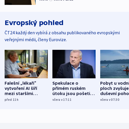
Evropský pohled
ČT24 každý den vybírá z obsahu publikovaného evropskými
veřejnými médii, členy Eurovize.
Falešní „lékaři“
Spekulace o
Pobyt u vodn
vytvoření AI šíří
přímém ruském
ploch zvyšuje
mezi staršími
útoku jsou pošetilé,
duševní poho
Poláky nebezpečné
míní estonský
ukázala
před 11
h
včera v 17:11
včera v 07:30
zdravotní rady
bezpečnostní
mezinárodní 
expert