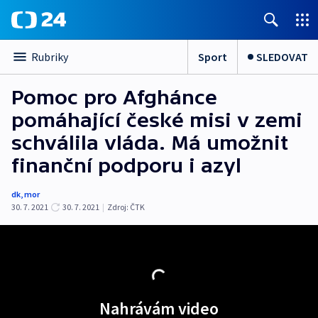
Sport
SLEDOVAT
Rubriky
Pomoc pro Afghánce
pomáhající české misi v zemi
schválila vláda. Má umožnit
finanční podporu i azyl
dk
,
mor
30. 7. 2021
30. 7. 2021
|
Zdroj:
ČTK
Nahrávám video