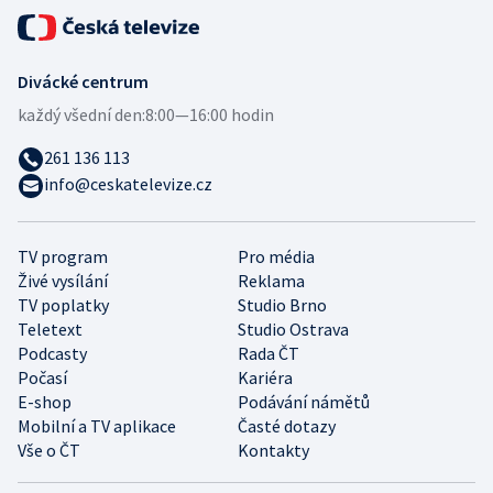
Divácké centrum
každý všední den:
8:00—16:00 hodin
261 136 113
info@ceskatelevize.cz
TV program
Pro média
Živé vysílání
Reklama
TV poplatky
Studio Brno
Teletext
Studio Ostrava
Podcasty
Rada ČT
Počasí
Kariéra
E-shop
Podávání námětů
Mobilní a TV aplikace
Časté dotazy
Vše o ČT
Kontakty