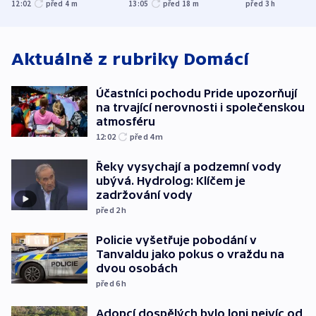
společenskou
explodoval kilometr
bývalého šéf
12:02
před 4
m
13:05
před 18
m
před 3
h
atmosféru
od plynovodu
nejvyššího s
Aktuálně z rubriky
Domácí
Účastníci pochodu Pride upozorňují
na trvající nerovnosti i společenskou
atmosféru
12:02
před 4
m
Řeky vysychají a podzemní vody
ubývá. Hydrolog: Klíčem je
zadržování vody
před 2
h
Policie vyšetřuje pobodání v
Tanvaldu jako pokus o vraždu na
dvou osobách
před 6
h
Adopcí dospělých bylo loni nejvíc od