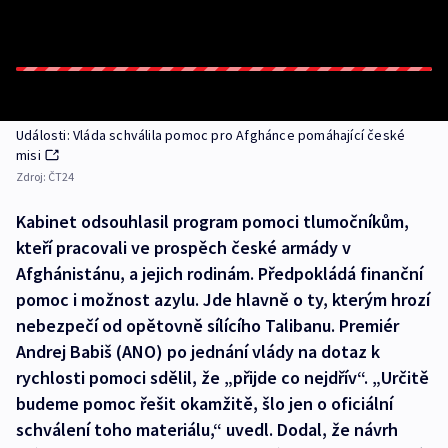
Události: Vláda schválila pomoc pro Afghánce pomáhající české
misi
Zdroj:
ČT24
Kabinet odsouhlasil program pomoci tlumočníkům,
kteří pracovali ve prospěch české armády v
Afghánistánu, a jejich rodinám. Předpokládá finanční
pomoc i možnost azylu. Jde hlavně o ty, kterým hrozí
nebezpečí od opětovně sílícího Talibanu. Premiér
Andrej Babiš (ANO) po jednání vlády na dotaz k
rychlosti pomoci sdělil, že „přijde co nejdřív“. „Určitě
budeme pomoc řešit okamžitě, šlo jen o oficiální
schválení toho materiálu,“ uvedl. Dodal, že návrh