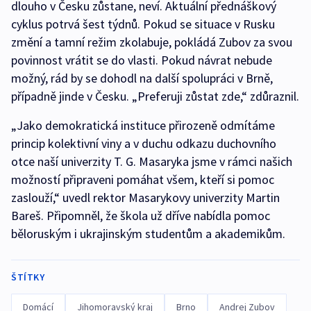
dlouho v Česku zůstane, neví. Aktuální přednáškový
cyklus potrvá šest týdnů. Pokud se situace v Rusku
změní a tamní režim zkolabuje, pokládá Zubov za svou
povinnost vrátit se do vlasti. Pokud návrat nebude
možný, rád by se dohodl na další spolupráci v Brně,
případně jinde v Česku. „Preferuji zůstat zde,“ zdůraznil.
„Jako demokratická instituce přirozeně odmítáme
princip kolektivní viny a v duchu odkazu duchovního
otce naší univerzity T. G. Masaryka jsme v rámci našich
možností připraveni pomáhat všem, kteří si pomoc
zaslouží,“ uvedl rektor Masarykovy univerzity Martin
Bareš. Připomněl, že škola už dříve nabídla pomoc
běloruským i ukrajinským studentům a akademikům.
ŠTÍTKY
Domácí
Jihomoravský kraj
Brno
Andrej Zubov