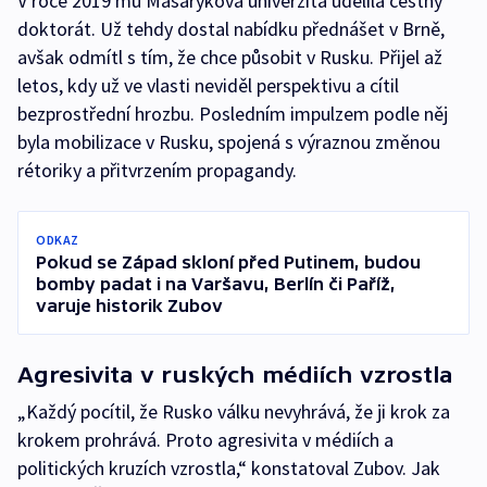
V roce 2019 mu Masarykova univerzita udělila čestný
doktorát. Už tehdy dostal nabídku přednášet v Brně,
avšak odmítl s tím, že chce působit v Rusku. Přijel až
letos, kdy už ve vlasti neviděl perspektivu a cítil
bezprostřední hrozbu. Posledním impulzem podle něj
byla mobilizace v Rusku, spojená s výraznou změnou
rétoriky a přitvrzením propagandy.
ODKAZ
Pokud se Západ skloní před Putinem, budou
bomby padat i na Varšavu, Berlín či Paříž,
varuje historik Zubov
Agresivita v ruských médiích vzrostla
„Každý pocítil, že Rusko válku nevyhrává, že ji krok za
krokem prohrává. Proto agresivita v médiích a
politických kruzích vzrostla,“ konstatoval Zubov. Jak