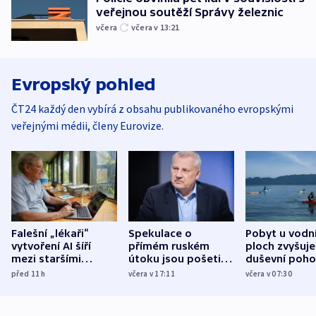
veřejnou soutěží Správy železnic
včera
včera v 13:21
Evropský pohled
ČT24 každý den vybírá z obsahu publikovaného evropskými
veřejnými médii, členy Eurovize.
Falešní „lékaři“
Spekulace o
Pobyt u vodn
vytvoření AI šíří
přímém ruském
ploch zvyšuje
mezi staršími
útoku jsou pošetilé,
duševní poho
Poláky nebezpečné
míní estonský
ukázala
před 11
h
včera v 17:11
včera v 07:30
zdravotní rady
bezpečnostní
mezinárodní 
expert