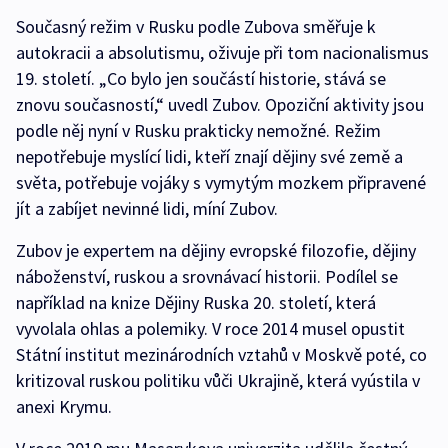
Současný režim v Rusku podle Zubova směřuje k
autokracii a absolutismu, oživuje při tom nacionalismus
19. století. „Co bylo jen součástí historie, stává se
znovu současností,“ uvedl Zubov. Opoziční aktivity jsou
podle něj nyní v Rusku prakticky nemožné. Režim
nepotřebuje myslící lidi, kteří znají dějiny své země a
světa, potřebuje vojáky s vymytým mozkem připravené
jít a zabíjet nevinné lidi, míní Zubov.
Zubov je expertem na dějiny evropské filozofie, dějiny
náboženství, ruskou a srovnávací historii. Podílel se
například na knize Dějiny Ruska 20. století, která
vyvolala ohlas a polemiky. V roce 2014 musel opustit
Státní institut mezinárodních vztahů v Moskvě poté, co
kritizoval ruskou politiku vůči Ukrajině, která vyústila v
anexi Krymu.