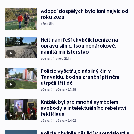
Adopcí dospělých bylo loni nejvíc od
roku 2020
před 8
h
Hejtmani řeší chybějící peníze na
opravu silnic. Jsou nenárokové,
namítá ministerstvo
včera
před 21
h
Policie vyšetřuje násilný čin v
Tanvaldu, bodná zranění při něm
utrpěli tři lidé
včera
včera v 17:58
Knížák byl pro mnohé symbolem
svobody a intelektuálního rebelství,
řekl Klaus
včera
včera v 14:02
Policie obvinila pět lidí v souvislosti s