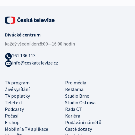
Divácké centrum
každý všední den:
8:00—16:00 hodin
261 136 113
info@ceskatelevize.cz
TV program
Pro média
Živé vysílání
Reklama
TV poplatky
Studio Brno
Teletext
Studio Ostrava
Podcasty
Rada ČT
Počasí
Kariéra
E-shop
Podávání námětů
Mobilní a TV aplikace
Časté dotazy