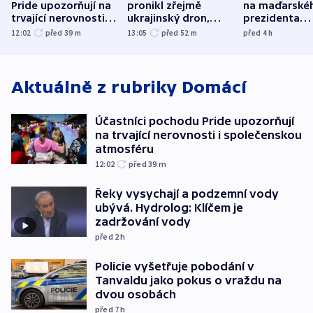
Pride upozorňují na
pronikl zřejmě
na maďarské
trvající nerovnosti i
ukrajinský dron,
prezidenta
společenskou
explodoval kilometr
bývalého šéf
12:02
před 39
m
13:05
před 52
m
před 4
h
atmosféru
od plynovodu
nejvyššího s
Aktuálně z rubriky
Domácí
Účastníci pochodu Pride upozorňují
na trvající nerovnosti i společenskou
atmosféru
12:02
před 39
m
Řeky vysychají a podzemní vody
ubývá. Hydrolog: Klíčem je
zadržování vody
před 2
h
Policie vyšetřuje pobodání v
Tanvaldu jako pokus o vraždu na
dvou osobách
před 7
h