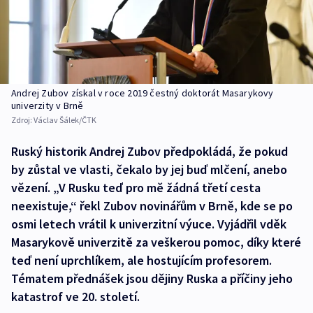
Andrej Zubov získal v roce 2019 čestný doktorát Masarykovy
univerzity v Brně
Zdroj:
Václav Šálek/ČTK
Ruský historik Andrej Zubov předpokládá, že pokud
by zůstal ve vlasti, čekalo by jej buď mlčení, anebo
vězení. „V Rusku teď pro mě žádná třetí cesta
neexistuje,“ řekl Zubov novinářům v Brně, kde se po
osmi letech vrátil k univerzitní výuce. Vyjádřil vděk
Masarykově univerzitě za veškerou pomoc, díky které
teď není uprchlíkem, ale hostujícím profesorem.
Tématem přednášek jsou dějiny Ruska a příčiny jeho
katastrof ve 20. století.