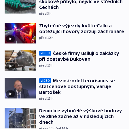
skokově přibylo, nejvíc ve středních
Čechách
před 3
h
Zbytečné výjezdy kvůli eCallu a
obtěžující hovory zdržují záchranáře
před 12
h
České firmy usilují o zakázky
VIDEO
při dostavbě Dukovan
před 13
h
Mezinárodní terorismus se
VIDEO
stal cenově dostupným, varuje
Bartošek
před 13
h
Demolice vyhořelé výškové budovy
ve Zlíně začne až v následujících
dnech
včera
před 16
h