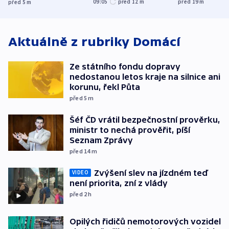
kraje na silnice ani
09:05
před 12
m
před 19
m
před 5
m
USA
oblasti
korunu, řekl Půta
Aktuálně z rubriky
Domácí
Ze státního fondu dopravy
nedostanou letos kraje na silnice ani
korunu, řekl Půta
před 5
m
Šéf ČD vrátil bezpečnostní prověrku,
ministr to nechá prověřit, píší
Seznam Zprávy
před 14
m
Zvýšení slev na jízdném teď
VIDEO
není priorita, zní z vlády
před 2
h
Opilých řidičů nemotorových vozidel