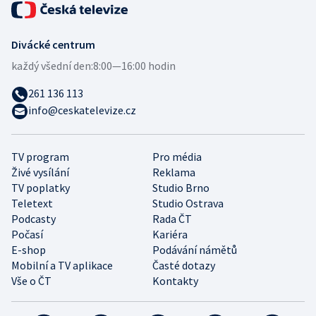
Divácké centrum
každý všední den:
8:00—16:00 hodin
261 136 113
info@ceskatelevize.cz
TV program
Pro média
Živé vysílání
Reklama
TV poplatky
Studio Brno
Teletext
Studio Ostrava
Podcasty
Rada ČT
Počasí
Kariéra
E-shop
Podávání námětů
Mobilní a TV aplikace
Časté dotazy
Vše o ČT
Kontakty