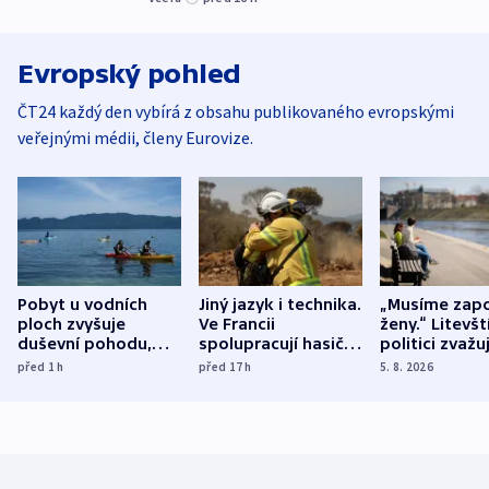
Evropský pohled
ČT24 každý den vybírá z obsahu publikovaného evropskými
veřejnými médii, členy Eurovize.
Pobyt u vodních
Jiný jazyk i technika.
„Musíme zapo
ploch zvyšuje
Ve Francii
ženy.“ Litevšt
duševní pohodu,
spolupracují hasiči z
politici zvažuj
ukázala
různých zemí
dohodu o
před 1
h
před 17
h
5. 8. 2026
mezinárodní studie
demografii