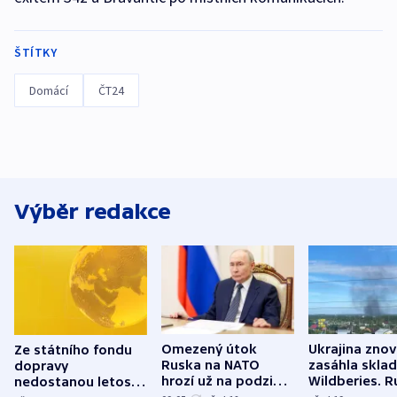
ŠTÍTKY
Domácí
ČT24
Výběr redakce
Omezený útok
Ukrajina zno
Ze státního fondu
Ruska na NATO
zasáhla skla
dopravy
hrozí už na podzim,
Wildberies. 
nedostanou letos
varují tajné služby
útočili v Cha