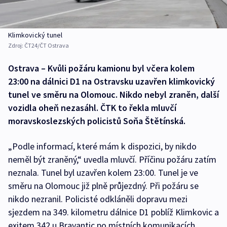
Klimkovický tunel
Zdroj:
ČT24/ČT Ostrava
Ostrava – Kvůli požáru kamionu byl včera kolem
23:00 na dálnici D1 na Ostravsku uzavřen klimkovický
tunel ve směru na Olomouc. Nikdo nebyl zraněn, další
vozidla oheň nezasáhl. ČTK to řekla mluvčí
moravskoslezských policistů Soňa Štětínská.
„Podle informací, které mám k dispozici, by nikdo
neměl být zraněný,“ uvedla mluvčí. Příčinu požáru zatím
neznala. Tunel byl uzavřen kolem 23:00. Tunel je ve
směru na Olomouc již plně průjezdný. Při požáru se
nikdo nezranil. Policisté odkláněli dopravu mezi
sjezdem na 349. kilometru dálnice D1 poblíž Klimkovic a
exitem 342 u Bravantic po místních komunikacích.