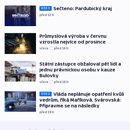
Sečteno: Pardubický kraj
VIDEO
před 13
h
Průmyslová výroba v červnu
vzrostla nejvíce od prosince
včera
před 16
h
Státní zástupce obžaloval pět lidí a
jednu právnickou osobu v kauze
Bulovky
včera
před 16
h
Vláda neplánuje opatření kvůli
VIDEO
vedrům, říká Maříková. Svárovská:
Připravme se na následky
před 19
h