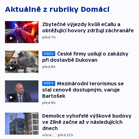
Aktuálně z rubriky
Domácí
Zbytečné výjezdy kvůli eCallu a
obtěžující hovory zdržují záchranáře
před 7
h
České firmy usilují o zakázky
VIDEO
při dostavbě Dukovan
před 8
h
Mezinárodní terorismus se
VIDEO
stal cenově dostupným, varuje
Bartošek
před 9
h
Demolice vyhořelé výškové budovy
ve Zlíně začne až v následujících
dnech
včera
před 12
h