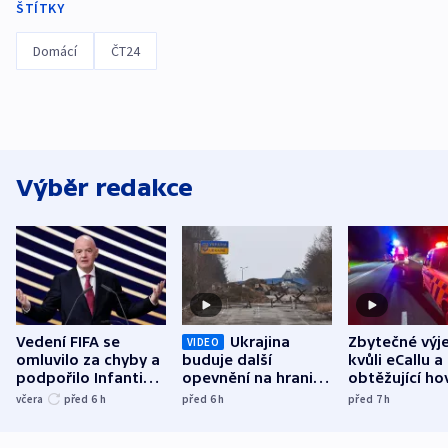
ŠTÍTKY
Domácí
ČT24
Výběr redakce
Vedení FIFA se
Ukrajina
Zbytečné výj
VIDEO
omluvilo za chyby a
buduje další
kvůli eCallu a
podpořilo Infantina.
opevnění na hranici
obtěžující ho
UEFA trvá na
s Běloruskem
zdržují záchr
včera
před 6
h
před 6
h
před 7
h
bojkotu