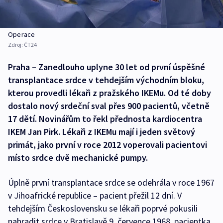
Operace
Zdroj:
ČT24
Praha – Zanedlouho uplyne 30 let od první úspěšné
transplantace srdce v tehdejším východním bloku,
kterou provedli lékaři z pražského IKEMu. Od té doby
dostalo nový srdeční sval přes 900 pacientů, včetně
17 dětí. Novinářům to řekl přednosta kardiocentra
IKEM Jan Pirk. Lékaři z IKEMu mají i jeden světový
primát, jako první v roce 2012 voperovali pacientovi
místo srdce dvě mechanické pumpy.
Úplně první transplantace srdce se odehrála v roce 1967
v Jihoafrické republice – pacient přežil 12 dní. V
tehdejším Československu se lékaři poprvé pokusili
nahradit srdce v Bratislavě 9. července 1968, pacientka