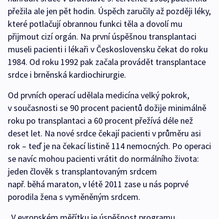
přežila ale jen pět hodin. Úspěch zaručily až později léky,
které potlačují obrannou funkci těla a dovolí mu
přijmout cizí orgán. Na první úspěšnou transplantaci
museli pacienti i lékaři v Československu čekat do roku
1984. Od roku 1992 pak začala provádět transplantace
srdce i brněnská kardiochirurgie.
Od prvních operací udělala medicína velký pokrok,
v současnosti se 90 procent pacientů dožije minimálně
roku po transplantaci a 60 procent přežívá déle než
deset let. Na nové srdce čekají pacienti v průměru asi
rok – teď je na čekací listině 114 nemocných. Po operaci
se navíc mohou pacienti vrátit do normálního života:
jeden člověk s transplantovaným srdcem
např. běhá maraton, v létě 2011 zase u nás poprvé
porodila žena s vyměněným srdcem.
„V evropském měřítku je úspěšnost programu