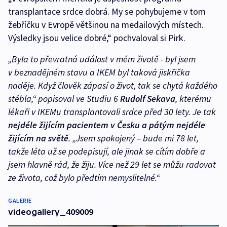
transplantace srdce dobrá. My se pohybujeme v tom
žebříčku v Evropě většinou na medailových místech.
Výsledky jsou velice dobré,“ pochvaloval si Pirk.
„Byla to převratná událost v mém životě - byl jsem
v beznadějném stavu a IKEM byl taková jiskřička
naděje. Když člověk zápasí o život, tak se chytá každého
stébla,“ popisoval ve Studiu 6
Rudolf Sekava
, kterému
lékaři v IKEMu transplantovali srdce před 30 lety. Je tak
nejdéle žijícím pacientem v Česku a pátým nejdéle
žijícím na světě
. „Jsem spokojený – bude mi 78 let,
takže léta už se podepisují, ale jinak se cítím dobře a
jsem hlavně rád, že žiju. Více než 29 let se můžu radovat
ze života, což bylo předtím nemyslitelné.“
GALERIE
videogallery_409009