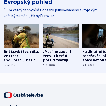
Evropský pohled
ČT24 každý den vybírá z obsahu publikovaného evropskými
veřejnými médii, členy Eurovize.
Jiný jazyk i technika.
„Musíme zapojit
Na Ukrajině j
Ve Francii
ženy.“ Litevští
zadržováni o
spolupracují hasiči z
politici zvažují
z více než 50 
různých zemí
dohodu o
Bojovali na s
před 13
h
5. 8. 2026
5. 8. 2026
demografii
Ruska