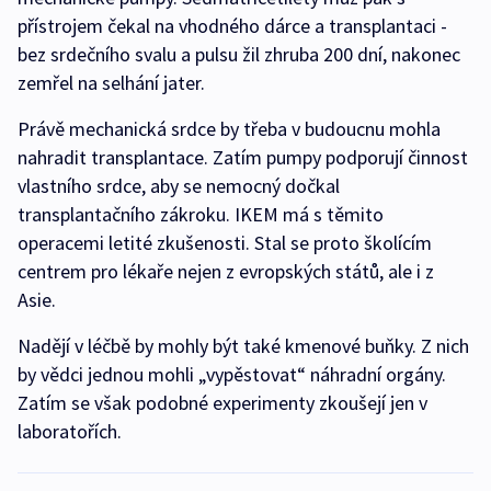
přístrojem čekal na vhodného dárce a transplantaci -
bez srdečního svalu a pulsu žil zhruba 200 dní, nakonec
zemřel na selhání jater.
Právě mechanická srdce by třeba v budoucnu mohla
nahradit transplantace. Zatím pumpy podporují činnost
vlastního srdce, aby se nemocný dočkal
transplantačního zákroku. IKEM má s těmito
operacemi letité zkušenosti. Stal se proto školícím
centrem pro lékaře nejen z evropských států, ale i z
Asie.
Nadějí v léčbě by mohly být také kmenové buňky. Z nich
by vědci jednou mohli „vypěstovat“ náhradní orgány.
Zatím se však podobné experimenty zkoušejí jen v
laboratořích.