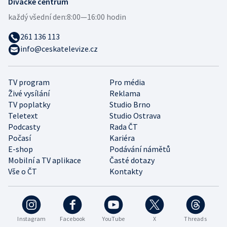
Divácké centrum
každý všední den:
8:00—16:00 hodin
261 136 113
info@ceskatelevize.cz
TV program
Pro média
Živé vysílání
Reklama
TV poplatky
Studio Brno
Teletext
Studio Ostrava
Podcasty
Rada ČT
Počasí
Kariéra
E-shop
Podávání námětů
Mobilní a TV aplikace
Časté dotazy
Vše o ČT
Kontakty
Instagram
Facebook
YouTube
X
Threads