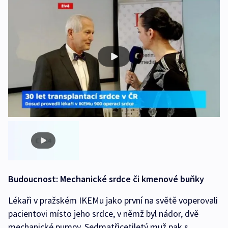
Budoucnost: Mechanické srdce či kmenové buňky
Lékaři v pražském IKEMu jako první na světě voperovali
pacientovi místo jeho srdce, v němž byl nádor, dvě
mechanické pumpy. Sedmatřicetiletý muž pak s