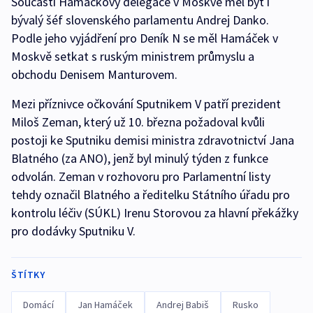
Součástí Hamáčkovy delegace v Moskvě měl být i
bývalý šéf slovenského parlamentu Andrej Danko.
Podle jeho vyjádření pro Deník N se měl Hamáček v
Moskvě setkat s ruským ministrem průmyslu a
obchodu Denisem Manturovem.
Mezi příznivce očkování Sputnikem V patří prezident
Miloš Zeman, který už 10. března požadoval kvůli
postoji ke Sputniku demisi ministra zdravotnictví Jana
Blatného (za ANO), jenž byl minulý týden z funkce
odvolán. Zeman v rozhovoru pro Parlamentní listy
tehdy označil Blatného a ředitelku Státního úřadu pro
kontrolu léčiv (SÚKL) Irenu Storovou za hlavní překážky
pro dodávky Sputniku V.
ŠTÍTKY
Domácí
Jan Hamáček
Andrej Babiš
Rusko