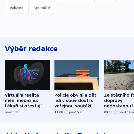
Vakcína
Sputnik V
Výběr redakce
Virtuální realita
Policie obvinila pět
Ze státního 
mění medicínu.
lidí v souvislosti s
dopravy
Lékaři si otestují
veřejnou soutěží
nedostanou l
každý řez, říká
Správy železnic
kraje na silni
před 1
m
13:08
před 5
m
09:15
před 54
český expert
korunu, řekl 