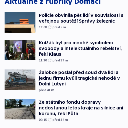
Aktuálně z rubriky
Domácí
Policie obvinila pět lidí v souvislosti s
veřejnou soutěží Správy železnic
13:08
před 5
m
Knížák byl pro mnohé symbolem
svobody a intelektuálního rebelství,
řekl Klaus
11:30
před 37
m
Žalobce poslal před soud dva lidi a
jednu firmu kvůli tragické nehodě v
Dolní Lutyni
před 41
m
Ze státního fondu dopravy
nedostanou letos kraje na silnice ani
korunu, řekl Půta
09:15
před 54
m