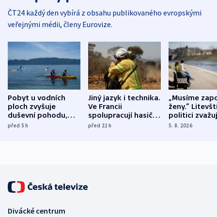
ČT24 každý den vybírá z obsahu publikovaného evropskými
veřejnými médii, členy Eurovize.
Pobyt u vodních
Jiný jazyk i technika.
„Musíme zapo
ploch zvyšuje
Ve Francii
ženy.“ Litevšt
duševní pohodu,
spolupracují hasiči z
politici zvažuj
ukázala
různých zemí
dohodu o
před 5
h
před 21
h
5. 8. 2026
mezinárodní studie
demografii
Divácké centrum