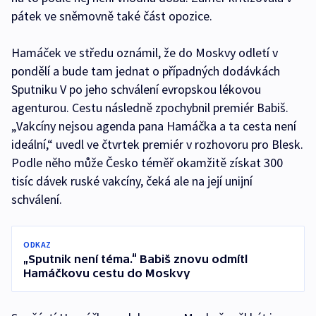
pátek ve sněmovně také část opozice.
Hamáček ve středu oznámil, že do Moskvy odletí v
pondělí a bude tam jednat o případných dodávkách
Sputniku V po jeho schválení evropskou lékovou
agenturou. Cestu následně zpochybnil premiér Babiš.
„Vakcíny nejsou agenda pana Hamáčka a ta cesta není
ideální,“ uvedl ve čtvrtek premiér v rozhovoru pro Blesk.
Podle něho může Česko téměř okamžitě získat 300
tisíc dávek ruské vakcíny, čeká ale na její unijní
schválení.
ODKAZ
„Sputnik není téma.“ Babiš znovu odmítl
Hamáčkovu cestu do Moskvy