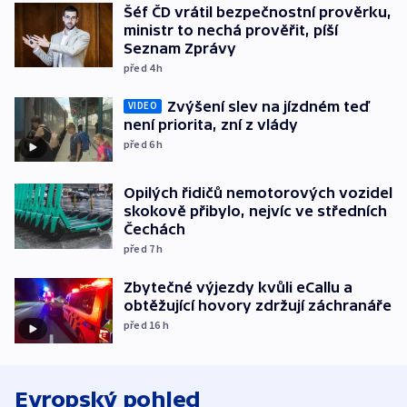
Šéf ČD vrátil bezpečnostní prověrku,
ministr to nechá prověřit, píší
Seznam Zprávy
před 4
h
Zvýšení slev na jízdném teď
VIDEO
není priorita, zní z vlády
před 6
h
Opilých řidičů nemotorových vozidel
skokově přibylo, nejvíc ve středních
Čechách
před 7
h
Zbytečné výjezdy kvůli eCallu a
obtěžující hovory zdržují záchranáře
před 16
h
Evropský pohled