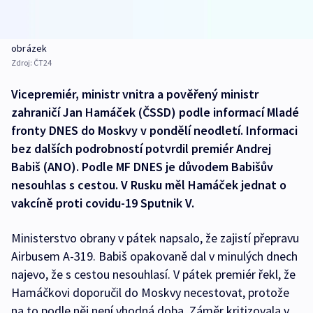
obrázek
Zdroj:
ČT24
Vicepremiér, ministr vnitra a pověřený ministr
zahraničí Jan Hamáček (ČSSD) podle informací Mladé
fronty DNES do Moskvy v pondělí neodletí. Informaci
bez dalších podrobností potvrdil premiér Andrej
Babiš (ANO). Podle MF DNES je důvodem Babišův
nesouhlas s cestou. V Rusku měl Hamáček jednat o
vakcíně proti covidu-19 Sputnik V.
Ministerstvo obrany v pátek napsalo, že zajistí přepravu
Airbusem A-319. Babiš opakovaně dal v minulých dnech
najevo, že s cestou nesouhlasí. V pátek premiér řekl, že
Hamáčkovi doporučil do Moskvy necestovat, protože
na to podle něj není vhodná doba. Záměr kritizovala v