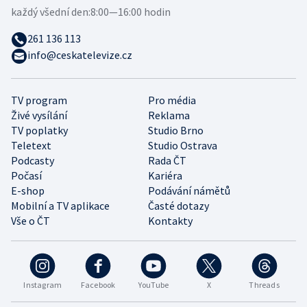
každý všední den:
8:00—16:00 hodin
261 136 113
info@ceskatelevize.cz
TV program
Pro média
Živé vysílání
Reklama
TV poplatky
Studio Brno
Teletext
Studio Ostrava
Podcasty
Rada ČT
Počasí
Kariéra
E-shop
Podávání námětů
Mobilní a TV aplikace
Časté dotazy
Vše o ČT
Kontakty
Instagram
Facebook
YouTube
X
Threads