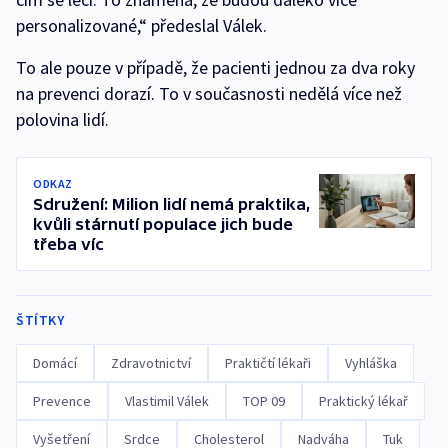
personalizované,“ předeslal Válek.
To ale pouze v případě, že pacienti jednou za dva roky
na prevenci dorazí. To v současnosti nedělá více než
polovina lidí.
ODKAZ
Sdružení: Milion lidí nemá praktika,
kvůli stárnutí populace jich bude
třeba víc
ŠTÍTKY
Domácí
Zdravotnictví
Praktičtí lékaři
Vyhláška
Prevence
Vlastimil Válek
TOP 09
Praktický lékař
Vyšetření
Srdce
Cholesterol
Nadváha
Tuk