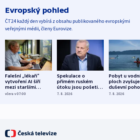
Evropský pohled
ČT24 každý den vybírá z obsahu publikovaného evropskými
veřejnými médii, členy Eurovize.
Falešní „lékaři“
Spekulace o
Pobyt u vodn
vytvoření AI šíří
přímém ruském
ploch zvyšuje
mezi staršími
útoku jsou pošetilé,
duševní poho
Poláky nebezpečné
míní estonský
ukázala
včera v 07:00
7. 8. 2026
7. 8. 2026
zdravotní rady
bezpečnostní
mezinárodní 
expert