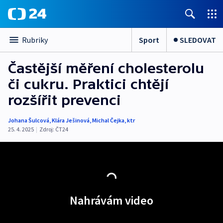
Sport
SLEDOVAT
Rubriky
Častější měření cholesterolu
či cukru. Praktici chtějí
rozšířit prevenci
Johana Šulcová
,
Klára Ješinová
,
Michal Čejka
,
ktr
25. 4. 2025
|
Zdroj:
ČT24
Nahrávám video