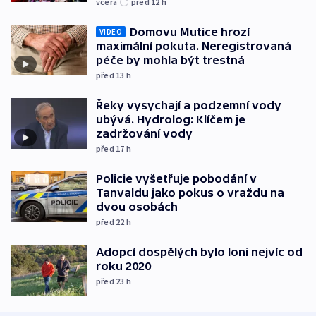
včera
před 12
h
Domovu Mutice hrozí
VIDEO
maximální pokuta. Neregistrovaná
péče by mohla být trestná
před 13
h
Řeky vysychají a podzemní vody
ubývá. Hydrolog: Klíčem je
zadržování vody
před 17
h
Policie vyšetřuje pobodání v
Tanvaldu jako pokus o vraždu na
dvou osobách
před 22
h
Adopcí dospělých bylo loni nejvíc od
roku 2020
před 23
h