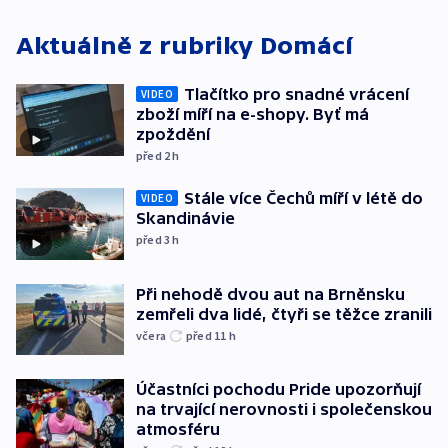
Aktuálně z rubriky
Domácí
Tlačítko pro snadné vrácení
VIDEO
zboží míří na e-shopy. Byť má
zpoždění
před 2
h
Stále více Čechů míří v létě do
VIDEO
Skandinávie
před 3
h
Při nehodě dvou aut na Brněnsku
zemřeli dva lidé, čtyři se těžce zranili
včera
před 11
h
Účastníci pochodu Pride upozorňují
na trvající nerovnosti i společenskou
atmosféru