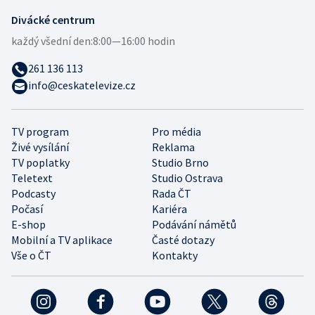
Divácké centrum
každý všední den:
8:00—16:00 hodin
261 136 113
info@ceskatelevize.cz
TV program
Pro média
Živé vysílání
Reklama
TV poplatky
Studio Brno
Teletext
Studio Ostrava
Podcasty
Rada ČT
Počasí
Kariéra
E-shop
Podávání námětů
Mobilní a TV aplikace
Časté dotazy
Vše o ČT
Kontakty