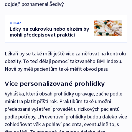
dojde,“ poznamenal Šedivý.
ODKAZ
Léky na cukrovku nebo ekzém by
mohli předepisovat praktici
Lékaři by se také měli ještě více zaměřovat na kontrolu
obezity. To teď dělají pomocí takzvaného BMI indexu.
Nově by měli pacientům také měřit obvod pasu.
Více personalizované prohlídky
Vyhláška, která obsah prohlídky upravuje, začne podle
ministra platit příští rok. Praktikům také umožní
předepsaná vyšetření provádět u rizikových pacientů
podle potřeby. „Preventivní prohlídky budou daleko více
zohledňovat věk a pohlaví pacienta, eventuálně to, s
čím se léčí. To znamená, že budou daleko více