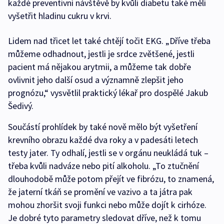
každé preventivní návštěvě by kvůli diabetu také měli
vyšetřit hladinu cukru v krvi.
Lidem nad třicet let také chtějí točit EKG. „Dříve třeba
můžeme odhadnout, jestli je srdce zvětšené, jestli
pacient má nějakou arytmii, a můžeme tak dobře
ovlivnit jeho další osud a významně zlepšit jeho
prognózu,“ vysvětlil praktický lékař pro dospělé Jakub
Šedivý.
Součástí prohlídek by také nově mělo být vyšetření
krevního obrazu každé dva roky a v padesáti letech
testy jater. Ty odhalí, jestli se v orgánu neukládá tuk –
třeba kvůli nadváze nebo pití alkoholu. „To ztučnění
dlouhodobě může potom přejít ve fibrózu, to znamená,
že jaterní tkáň se promění ve vazivo a ta játra pak
mohou zhoršit svoji funkci nebo může dojít k cirhóze.
Je dobré tyto parametry sledovat dříve, než k tomu