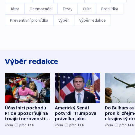
Játra
Onemocnění
Testy
Cukr
Prohlídka
Preventivní prohlídka
Výběr
Výběr redakce
Výběr redakce
Účastníci pochodu
Americký Senát
Do Bulharska
Pride upozorňují na
potvrdil Trumpova
pronikl zřejm
trvající nerovnosti i
právníka jako
ukrajinský dr
společenskou
ministra
explodoval k
včera
před 12
h
včera
před 13
h
včera
před 14
h
atmosféru
spravedlnosti
od plynovod