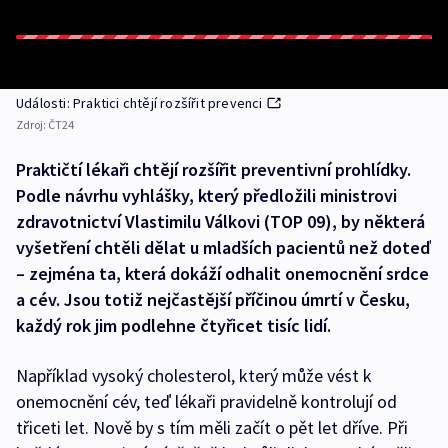
Události: Praktici chtějí rozšířit prevenci
Zdroj:
ČT24
Praktičtí lékaři chtějí rozšířit preventivní prohlídky.
Podle návrhu vyhlášky, který předložili ministrovi
zdravotnictví Vlastimilu Válkovi (TOP 09), by některá
vyšetření chtěli dělat u mladších pacientů než doteď
– zejména ta, která dokáží odhalit onemocnění srdce
a cév. Jsou totiž nejčastější příčinou úmrtí v Česku,
každý rok jim podlehne čtyřicet tisíc lidí.
Například vysoký cholesterol, který může vést k
onemocnění cév, teď lékaři pravidelně kontrolují od
třiceti let. Nově by s tím měli začít o pět let dříve. Při