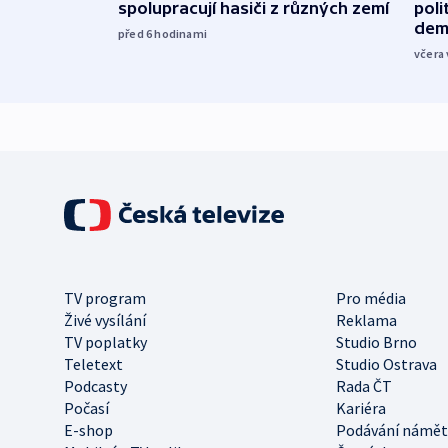
spolupracují hasiči z různých zemí
poli
dem
před 6
hodinami
včera 
TV program
Pro média
Živé vysílání
Reklama
TV poplatky
Studio Brno
Teletext
Studio Ostrava
Podcasty
Rada ČT
Počasí
Kariéra
E-shop
Podávání námět