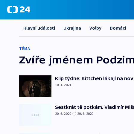
Hlavní události
Ukrajina
Volby
Domácí
TÉMA
Zvíře jménem Podzi
Klip týdne: Kittchen lákají na no
10. 1. 2021
|
Šestkrát tě potkám. Vladimír Miší
20. 6. 2020
20. 6. 2020
|