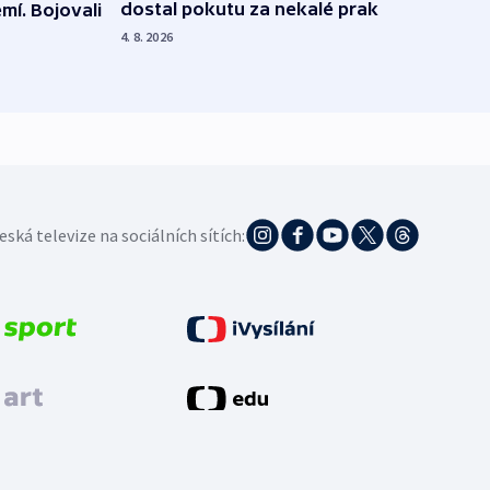
dostal pokutu za nekalé praktiky
mí. Bojovali
dopa
zdrav
4. 8. 2026
4. 8. 20
eská televize na sociálních sítích: