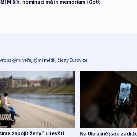
ží Mišík, nominaci má in memoriam i Gott
vropskými veřejnými médii, členy Eurovize.
íme zapojit ženy.“ Litevští
Na Ukrajině jsou zadrž