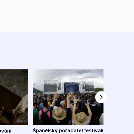
Španělský pořadatel festivalu
ováni
Lesn