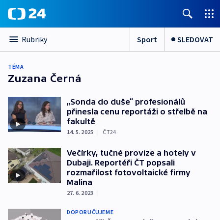
Sport
SLEDOVAT
Rubriky
TÉMA
Zuzana Černá
„Sonda do duše“ profesionálů
přinesla cenu reportáži o střelbě na
fakultě
14. 5. 2025
|
ČT24
Večírky, tučné provize a hotely v
Dubaji. Reportéři ČT popsali
rozmařilost fotovoltaické firmy
Malina
27. 6. 2023
|
DOPORUČUJEME