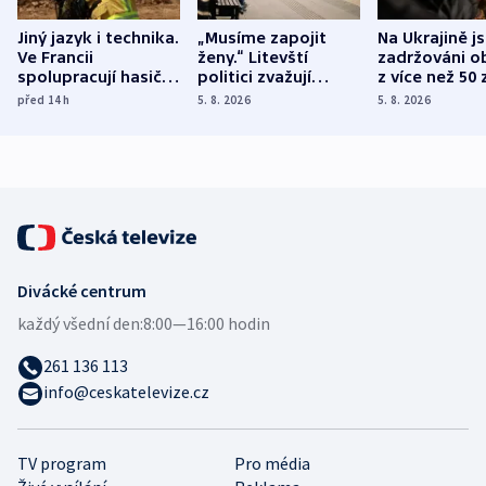
Jiný jazyk i technika.
„Musíme zapojit
Na Ukrajině j
Ve Francii
ženy.“ Litevští
zadržováni o
spolupracují hasiči z
politici zvažují
z více než 50 
různých zemí
dohodu o
Bojovali na s
před 14
h
5. 8. 2026
5. 8. 2026
demografii
Ruska
Divácké centrum
každý všední den:
8:00—16:00 hodin
261 136 113
info@ceskatelevize.cz
TV program
Pro média