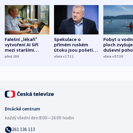
Falešní „lékaři“
Spekulace o
Pobyt u vodn
vytvoření AI šíří
přímém ruském
ploch zvyšuje
mezi staršími
útoku jsou pošetilé,
duševní poho
Poláky nebezpečné
míní estonský
ukázala
před 10
h
včera v 17:11
včera v 07:30
zdravotní rady
bezpečnostní
mezinárodní 
expert
Divácké centrum
každý všední den:
8:00—16:00 hodin
261 136 113