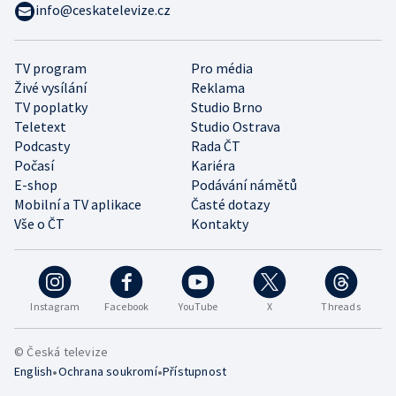
info@ceskatelevize.cz
TV program
Pro média
Živé vysílání
Reklama
TV poplatky
Studio Brno
Teletext
Studio Ostrava
Podcasty
Rada ČT
Počasí
Kariéra
E-shop
Podávání námětů
Mobilní a TV aplikace
Časté dotazy
Vše o ČT
Kontakty
Instagram
Facebook
YouTube
X
Threads
© Česká televize
•
•
English
Ochrana soukromí
Přístupnost