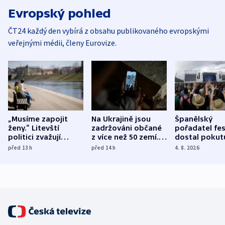
Evropský pohled
ČT24 každý den vybírá z obsahu publikovaného evropskými
veřejnými médii, členy Eurovize.
„Musíme zapojit
Na Ukrajině jsou
Španělský
ženy.“ Litevští
zadržováni občané
pořadatel fes
politici zvažují
z více než 50 zemí.
dostal pokut
dohodu o
Bojovali na straně
nekalé prakti
před 13
h
před 14
h
4. 8. 2026
demografii
Ruska