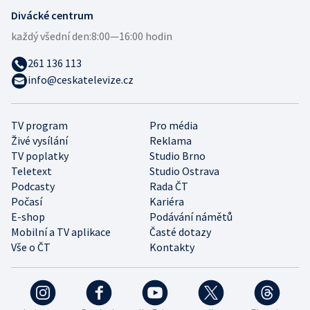
Divácké centrum
každý všední den:
8:00—16:00 hodin
261 136 113
info@ceskatelevize.cz
TV program
Pro média
Živé vysílání
Reklama
TV poplatky
Studio Brno
Teletext
Studio Ostrava
Podcasty
Rada ČT
Počasí
Kariéra
E-shop
Podávání námětů
Mobilní a TV aplikace
Časté dotazy
Vše o ČT
Kontakty