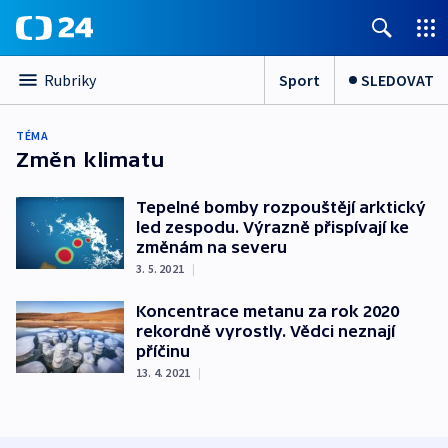
Sport
SLEDOVAT
Rubriky
TÉMA
Změn klimatu
Tepelné bomby rozpouštějí arktický
led zespodu. Výrazně přispívají ke
změnám na severu
3. 5. 2021
|
Koncentrace metanu za rok 2020
rekordně vyrostly. Vědci neznají
příčinu
13. 4. 2021
|