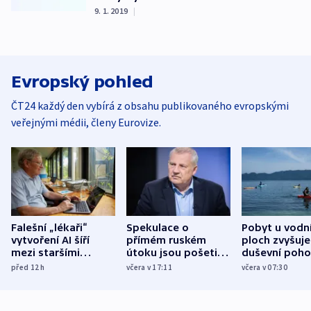
9. 1. 2019
|
Evropský pohled
ČT24 každý den vybírá z obsahu publikovaného evropskými
veřejnými médii, členy Eurovize.
Falešní „lékaři“
Spekulace o
Pobyt u vodn
vytvoření AI šíří
přímém ruském
ploch zvyšuje
mezi staršími
útoku jsou pošetilé,
duševní poho
Poláky nebezpečné
míní estonský
ukázala
před 12
h
včera v 17:11
včera v 07:30
zdravotní rady
bezpečnostní
mezinárodní 
expert