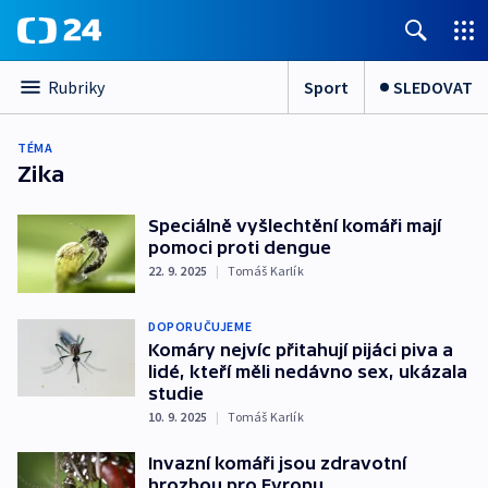
Sport
SLEDOVAT
Rubriky
TÉMA
Zika
Speciálně vyšlechtění komáři mají
pomoci proti dengue
22. 9. 2025
|
Tomáš Karlík
DOPORUČUJEME
Komáry nejvíc přitahují pijáci piva a
lidé, kteří měli nedávno sex, ukázala
studie
10. 9. 2025
|
Tomáš Karlík
Invazní komáři jsou zdravotní
hrozbou pro Evropu