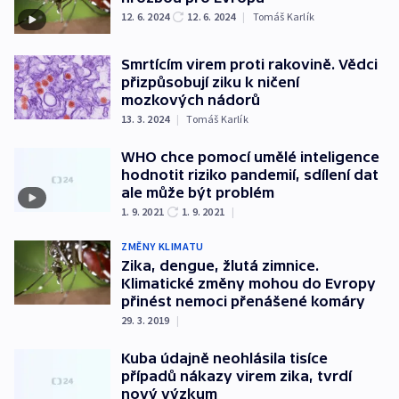
12. 6. 2024
12. 6. 2024
|
Tomáš Karlík
Smrtícím virem proti rakovině. Vědci
přizpůsobují ziku k ničení
mozkových nádorů
13. 3. 2024
|
Tomáš Karlík
WHO chce pomocí umělé inteligence
hodnotit riziko pandemií, sdílení dat
ale může být problém
1. 9. 2021
1. 9. 2021
|
ZMĚNY KLIMATU
Zika, dengue, žlutá zimnice.
Klimatické změny mohou do Evropy
přinést nemoci přenášené komáry
29. 3. 2019
|
Kuba údajně neohlásila tisíce
případů nákazy virem zika, tvrdí
nový výzkum