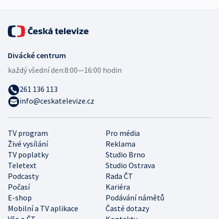
Divácké centrum
každý všední den:
8:00—16:00 hodin
261 136 113
info@ceskatelevize.cz
TV program
Pro média
Živé vysílání
Reklama
TV poplatky
Studio Brno
Teletext
Studio Ostrava
Podcasty
Rada ČT
Počasí
Kariéra
E-shop
Podávání námětů
Mobilní a TV aplikace
Časté dotazy