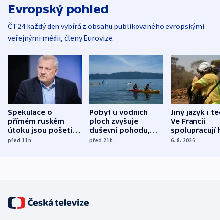
Evropský pohled
ČT24 každý den vybírá z obsahu publikovaného evropskými
veřejnými médii, členy Eurovize.
Spekulace o
Pobyt u vodních
Jiný jazyk i t
přímém ruském
ploch zvyšuje
Ve Francii
útoku jsou pošetilé,
duševní pohodu,
spolupracují h
míní estonský
ukázala
různých zemí
před 11
h
před 21
h
6. 8. 2026
bezpečnostní
mezinárodní studie
expert