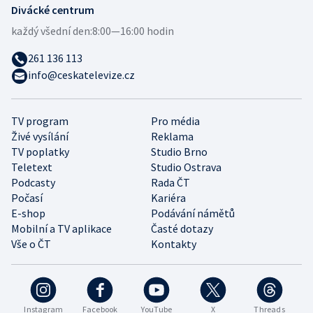
Divácké centrum
každý všední den:
8:00—16:00 hodin
261 136 113
info@ceskatelevize.cz
TV program
Pro média
Živé vysílání
Reklama
TV poplatky
Studio Brno
Teletext
Studio Ostrava
Podcasty
Rada ČT
Počasí
Kariéra
E-shop
Podávání námětů
Mobilní a TV aplikace
Časté dotazy
Vše o ČT
Kontakty
Instagram
Facebook
YouTube
X
Threads