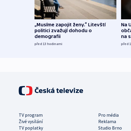
„Musíme zapojit ženy.“ Litevští
Na U
politici zvažují dohodu o
obča
demografii
na 
před 13
hodinami
před 
TV program
Pro média
Živé vysílání
Reklama
TV poplatky
Studio Brno