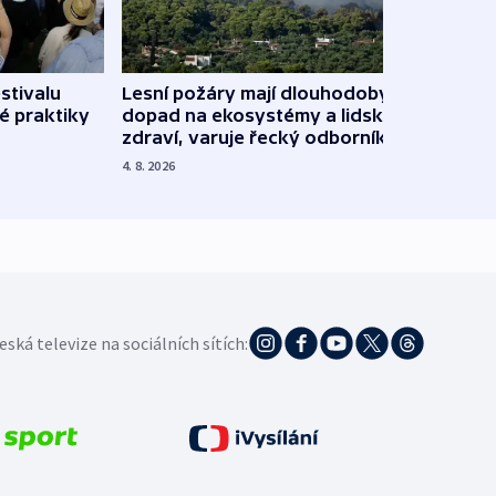
stivalu
Lesní požáry mají dlouhodobý
Ukraj
é praktiky
dopad na ekosystémy a lidské
Franc
zdraví, varuje řecký odborník
požá
4. 8. 2026
3. 8. 20
eská televize na sociálních sítích: