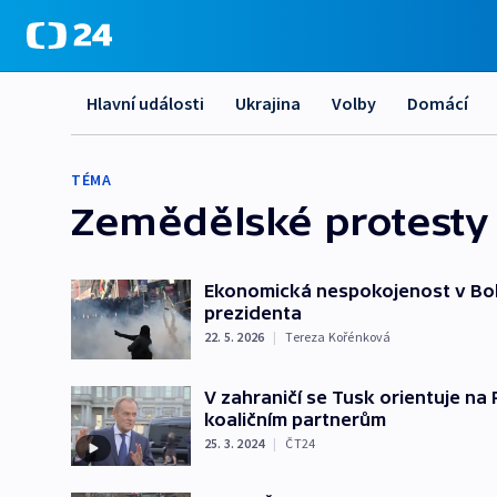
Hlavní události
Ukrajina
Volby
Domácí
TÉMA
Zemědělské protesty
Ekonomická nespokojenost v Bolí
prezidenta
22. 5. 2026
|
Tereza Kořénková
V zahraničí se Tusk orientuje na 
koaličním partnerům
25. 3. 2024
|
ČT24