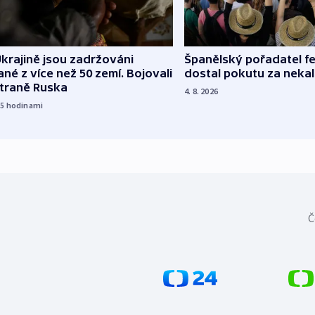
Španělský pořadatel fe
krajině jsou zadržováni
dostal pokutu za nekal
né z více než 50 zemí. Bojovali
straně Ruska
4. 8. 2026
15
hodinami
Č