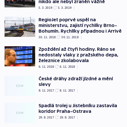
nikdo ale nebyl zraněn vážně
5. 3. 2019
5. 3. 2019
|
RegioJet poprvé uspěl na
ministerstvu, zajistí rychlíky Brno–
Bohumín. Rychlíky připadnou i Arrivě
30. 11. 2018
30. 11. 2018
|
Zpoždění až čtyři hodiny. Ráno se
nedostaly vlaky z pražského depa,
železnice zkolabovala
6. 11. 2018
6. 11. 2018
|
České dráhy zdraží jízdné a mění
slevy
8. 11. 2017
8. 11. 2017
|
Spadlá trolej u Jistebníku zastavila
koridor Praha–Ostrava
29. 8. 2017
29. 8. 2017
|