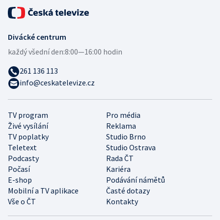
Divácké centrum
každý všední den:
8:00—16:00 hodin
261 136 113
info@ceskatelevize.cz
TV program
Pro média
Živé vysílání
Reklama
TV poplatky
Studio Brno
Teletext
Studio Ostrava
Podcasty
Rada ČT
Počasí
Kariéra
E-shop
Podávání námětů
Mobilní a TV aplikace
Časté dotazy
Vše o ČT
Kontakty