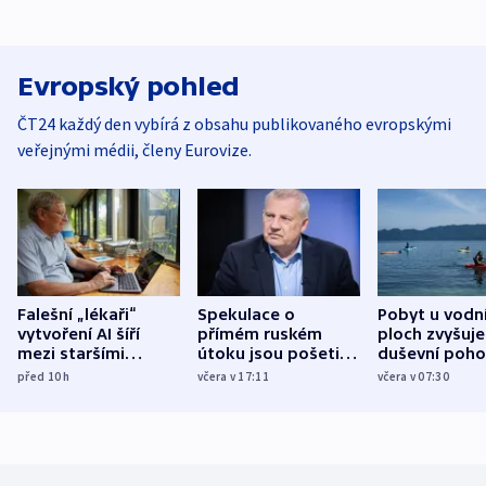
Evropský pohled
ČT24 každý den vybírá z obsahu publikovaného evropskými
veřejnými médii, členy Eurovize.
Falešní „lékaři“
Spekulace o
Pobyt u vodn
vytvoření AI šíří
přímém ruském
ploch zvyšuje
mezi staršími
útoku jsou pošetilé,
duševní poho
Poláky nebezpečné
míní estonský
ukázala
před 10
h
včera v 17:11
včera v 07:30
zdravotní rady
bezpečnostní
mezinárodní 
expert