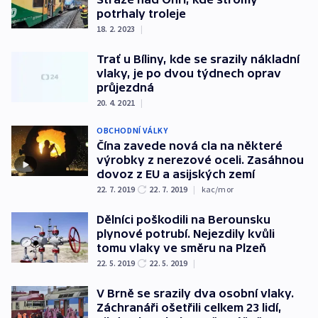
potrhaly troleje
18. 2. 2023
|
Trať u Bíliny, kde se srazily nákladní
vlaky, je po dvou týdnech oprav
průjezdná
20. 4. 2021
|
OBCHODNÍ VÁLKY
Čína zavede nová cla na některé
výrobky z nerezové oceli. Zasáhnou
dovoz z EU a asijských zemí
22. 7. 2019
22. 7. 2019
|
kac/mor
Dělníci poškodili na Berounsku
plynové potrubí. Nejezdily kvůli
tomu vlaky ve směru na Plzeň
22. 5. 2019
22. 5. 2019
|
V Brně se srazily dva osobní vlaky.
Záchranáři ošetřili celkem 23 lidí,