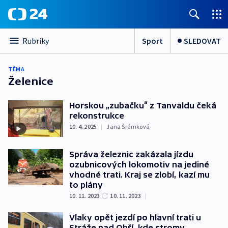
Sport
SLEDOVAT
Rubriky
TÉMA
Želenice
Horskou „zubačku“ z Tanvaldu čeká
rekonstrukce
10. 4. 2025
|
Jana Šrámková
Správa železnic zakázala jízdu
ozubnicových lokomotiv na jediné
vhodné trati. Kraj se zlobí, kazí mu
to plány
10. 11. 2023
10. 11. 2023
|
Vlaky opět jezdí po hlavní trati u
Stráže nad Ohří, kde stromy