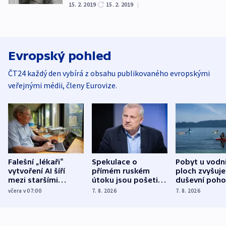
15. 2. 2019
15. 2. 2019
|
Evropský pohled
ČT24 každý den vybírá z obsahu publikovaného evropskými
veřejnými médii, členy Eurovize.
Falešní „lékaři“
Spekulace o
Pobyt u vodn
vytvoření AI šíří
přímém ruském
ploch zvyšuje
mezi staršími
útoku jsou pošetilé,
duševní poho
Poláky nebezpečné
míní estonský
ukázala
včera v 07:00
7. 8. 2026
7. 8. 2026
zdravotní rady
bezpečnostní
mezinárodní 
expert