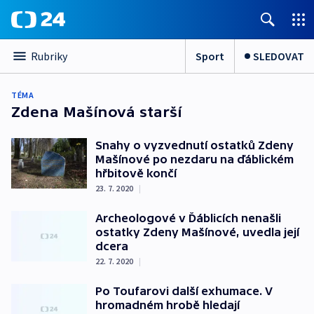
Sport
SLEDOVAT
Rubriky
TÉMA
Zdena Mašínová starší
Snahy o vyzvednutí ostatků Zdeny
Mašínové po nezdaru na ďáblickém
hřbitově končí
23. 7. 2020
|
Archeologové v Ďáblicích nenašli
ostatky Zdeny Mašínové, uvedla její
dcera
22. 7. 2020
|
Po Toufarovi další exhumace. V
hromadném hrobě hledají