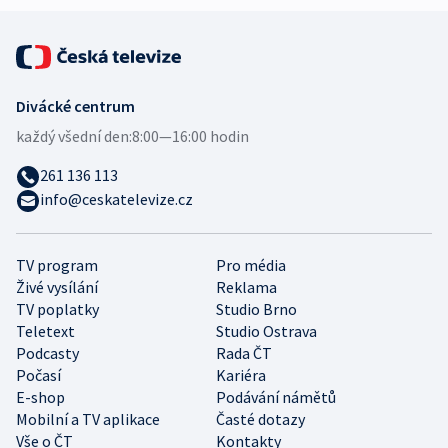
Divácké centrum
každý všední den:
8:00—16:00 hodin
261 136 113
info@ceskatelevize.cz
TV program
Pro média
Živé vysílání
Reklama
TV poplatky
Studio Brno
Teletext
Studio Ostrava
Podcasty
Rada ČT
Počasí
Kariéra
E-shop
Podávání námětů
Mobilní a TV aplikace
Časté dotazy
Vše o ČT
Kontakty