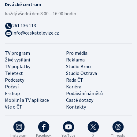
Divácké centrum
každý všední den:
8:00—16:00 hodin
261 136 113
info@ceskatelevize.cz
TV program
Pro média
Živé vysílání
Reklama
TV poplatky
Studio Brno
Teletext
Studio Ostrava
Podcasty
Rada ČT
Počasí
Kariéra
E-shop
Podávání námětů
Mobilní a TV aplikace
Časté dotazy
Vše o ČT
Kontakty
Instagram
Facebook
YouTube
X
Threads