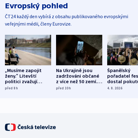
Evropský pohled
ČT24 každý den vybírá z obsahu publikovaného evropskými
veřejnými médii, členy Eurovize.
„Musíme zapojit
Na Ukrajině jsou
Španělský
ženy.“ Litevští
zadržováni občané
pořadatel fes
politici zvažují
z více než 50 zemí.
dostal pokut
dohodu o
Bojovali na straně
nekalé prakti
před 8
h
před 10
h
4. 8. 2026
demografii
Ruska