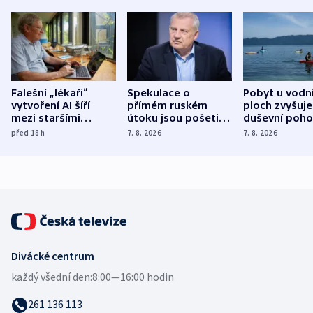
Falešní „lékaři“
Spekulace o
Pobyt u vodn
vytvoření AI šíří
přímém ruském
ploch zvyšuje
mezi staršími
útoku jsou pošetilé,
duševní poho
Poláky nebezpečné
míní estonský
ukázala
před 18
h
7. 8. 2026
7. 8. 2026
zdravotní rady
bezpečnostní
mezinárodní 
expert
Divácké centrum
každý všední den:
8:00—16:00 hodin
261 136 113