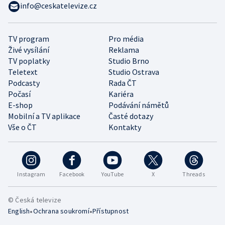
info@ceskatelevize.cz
TV program
Pro média
Živé vysílání
Reklama
TV poplatky
Studio Brno
Teletext
Studio Ostrava
Podcasty
Rada ČT
Počasí
Kariéra
E-shop
Podávání námětů
Mobilní a TV aplikace
Časté dotazy
Vše o ČT
Kontakty
Instagram
Facebook
YouTube
X
Threads
© Česká televize
•
•
English
Ochrana soukromí
Přístupnost