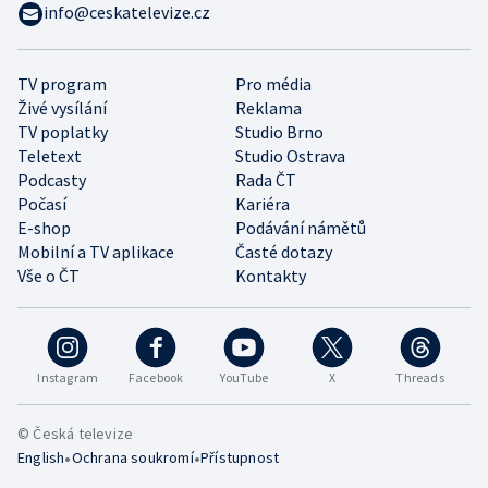
info@ceskatelevize.cz
TV program
Pro média
Živé vysílání
Reklama
TV poplatky
Studio Brno
Teletext
Studio Ostrava
Podcasty
Rada ČT
Počasí
Kariéra
E-shop
Podávání námětů
Mobilní a TV aplikace
Časté dotazy
Vše o ČT
Kontakty
Instagram
Facebook
YouTube
X
Threads
© Česká televize
•
•
English
Ochrana soukromí
Přístupnost