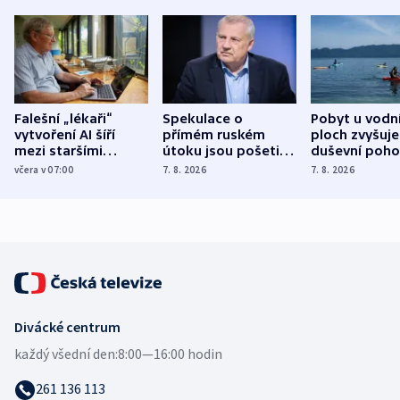
Falešní „lékaři“
Spekulace o
Pobyt u vodn
vytvoření AI šíří
přímém ruském
ploch zvyšuje
mezi staršími
útoku jsou pošetilé,
duševní poho
Poláky nebezpečné
míní estonský
ukázala
včera v 07:00
7. 8. 2026
7. 8. 2026
zdravotní rady
bezpečnostní
mezinárodní 
expert
Divácké centrum
každý všední den:
8:00—16:00 hodin
261 136 113