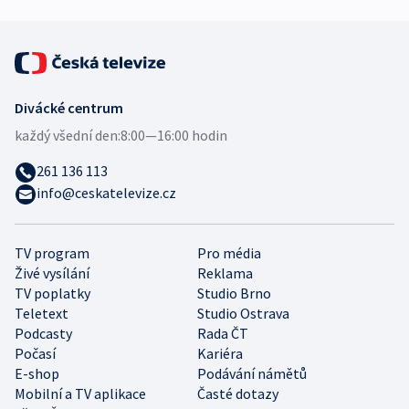
Divácké centrum
každý všední den:
8:00—16:00 hodin
261 136 113
info@ceskatelevize.cz
TV program
Pro média
Živé vysílání
Reklama
TV poplatky
Studio Brno
Teletext
Studio Ostrava
Podcasty
Rada ČT
Počasí
Kariéra
E-shop
Podávání námětů
Mobilní a TV aplikace
Časté dotazy