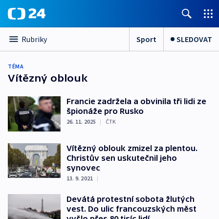
Sport
SLEDOVAT
Rubriky
TÉMA
Vítězný oblouk
Francie zadržela a obvinila tři lidi ze
špionáže pro Rusko
26. 11. 2025
|
ČTK
Vítězný oblouk zmizel za plentou.
Christův sen uskutečnil jeho
synovec
13. 9. 2021
|
Devátá protestní sobota žlutých
vest. Do ulic francouzských měst
vyšlo přes 80 tisíc lidí