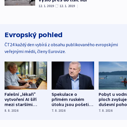
12. 1. 2019
12. 1. 2019
|
Evropský pohled
ČT24 každý den vybírá z obsahu publikovaného evropskými
veřejnými médii, členy Eurovize.
Falešní „lékaři“
Spekulace o
Pobyt u vodn
vytvoření AI šíří
přímém ruském
ploch zvyšuje
mezi staršími
útoku jsou pošetilé,
duševní poho
Poláky nebezpečné
míní estonský
ukázala
8. 8. 2026
7. 8. 2026
7. 8. 2026
zdravotní rady
bezpečnostní
mezinárodní 
expert