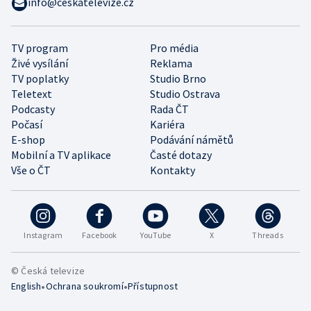
info@ceskatelevize.cz
TV program
Pro média
Živé vysílání
Reklama
TV poplatky
Studio Brno
Teletext
Studio Ostrava
Podcasty
Rada ČT
Počasí
Kariéra
E-shop
Podávání námětů
Mobilní a TV aplikace
Časté dotazy
Vše o ČT
Kontakty
Instagram
Facebook
YouTube
X
Threads
© Česká televize
•
•
English
Ochrana soukromí
Přístupnost