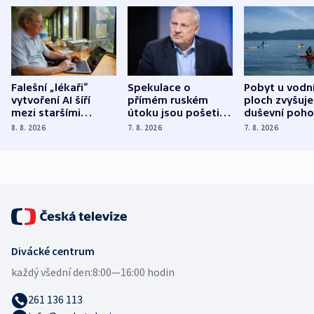
Falešní „lékaři“
Spekulace o
Pobyt u vodn
vytvoření AI šíří
přímém ruském
ploch zvyšuje
mezi staršími
útoku jsou pošetilé,
duševní poho
Poláky nebezpečné
míní estonský
ukázala
8. 8. 2026
7. 8. 2026
7. 8. 2026
zdravotní rady
bezpečnostní
mezinárodní 
expert
Divácké centrum
každý všední den:
8:00—16:00 hodin
261 136 113