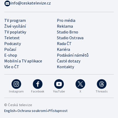
info@ceskatelevize.cz
TV program
Pro média
Živé vysílání
Reklama
TV poplatky
Studio Brno
Teletext
Studio Ostrava
Podcasty
Rada ČT
Počasí
Kariéra
E-shop
Podávání námětů
Mobilní a TV aplikace
Časté dotazy
Vše o ČT
Kontakty
Instagram
Facebook
YouTube
X
Threads
© Česká televize
•
•
English
Ochrana soukromí
Přístupnost