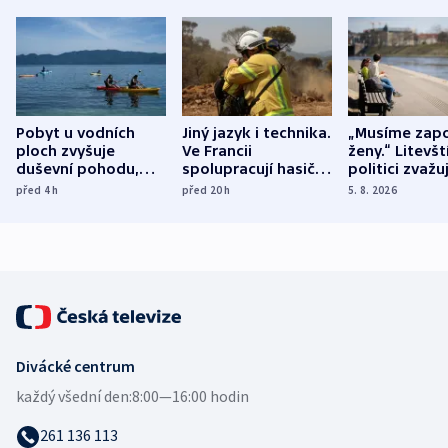
Pobyt u vodních
Jiný jazyk i technika.
„Musíme zapo
ploch zvyšuje
Ve Francii
ženy.“ Litevšt
duševní pohodu,
spolupracují hasiči z
politici zvažuj
ukázala
různých zemí
dohodu o
před 4
h
před 20
h
5. 8. 2026
mezinárodní studie
demografii
Divácké centrum
každý všední den:
8:00—16:00 hodin
261 136 113