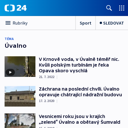
Sport
SLEDOVAT
Rubriky
TÉMA
Úvalno
V Krnově voda, v Úvalně téměř nic.
Kvůli polským turbínám je řeka
Opava skoro vyschlá
21. 7. 2022
|
Záchrana na poslední chvíli. Úvalno
opravuje chátrající nádražní budovu
17. 2. 2020
|
Vesnicemi roku jsou v krajích
„zelené“ Úvalno a obětavý Šumvald