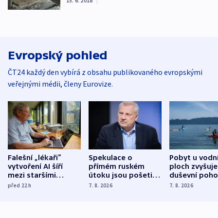
15. 6. 2018
|
Evropský pohled
ČT24 každý den vybírá z obsahu publikovaného evropskými
veřejnými médii, členy Eurovize.
Falešní „lékaři“
Spekulace o
Pobyt u vodn
vytvoření AI šíří
přímém ruském
ploch zvyšuje
mezi staršími
útoku jsou pošetilé,
duševní poho
Poláky nebezpečné
míní estonský
ukázala
před 22
h
7. 8. 2026
7. 8. 2026
zdravotní rady
bezpečnostní
mezinárodní 
expert