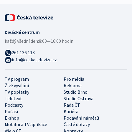
Divácké centrum
každý všední den:
8:00—16:00 hodin
261 136 113
info@ceskatelevize.cz
TV program
Pro média
Živé vysílání
Reklama
TV poplatky
Studio Brno
Teletext
Studio Ostrava
Podcasty
Rada ČT
Počasí
Kariéra
E-shop
Podávání námětů
Mobilní a TV aplikace
Časté dotazy
Vše o ČT
Kontakty