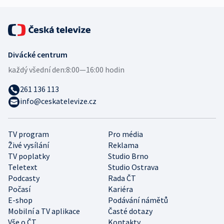
Divácké centrum
každý všední den:
8:00—16:00 hodin
261 136 113
info@ceskatelevize.cz
TV program
Pro média
Živé vysílání
Reklama
TV poplatky
Studio Brno
Teletext
Studio Ostrava
Podcasty
Rada ČT
Počasí
Kariéra
E-shop
Podávání námětů
Mobilní a TV aplikace
Časté dotazy
Vše o ČT
Kontakty