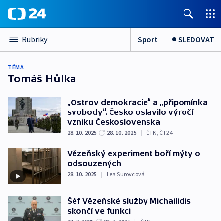
Sport
SLEDOVAT
Rubriky
TÉMA
Tomáš Hůlka
„Ostrov demokracie“ a „připomínka
svobody“. Česko oslavilo výročí
vzniku Československa
28. 10. 2025
28. 10. 2025
|
ČTK
,
ČT24
Vězeňský experiment boří mýty o
odsouzených
28. 10. 2025
|
Lea Surovcová
Šéf Vězeňské služby Michailidis
skončí ve funkci