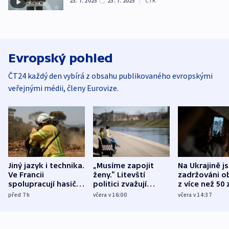
23. 7. 2025
23. 7. 2025
|
ČTK
Evropský pohled
ČT24 každý den vybírá z obsahu publikovaného evropskými
veřejnými médii, členy Eurovize.
Jiný jazyk i technika.
„Musíme zapojit
Na Ukrajině j
Ve Francii
ženy.“ Litevští
zadržováni o
spolupracují hasiči z
politici zvažují
z více než 50 
různých zemí
dohodu o
Bojovali na s
před 7
h
včera v 16:00
včera v 14:37
demografii
Ruska