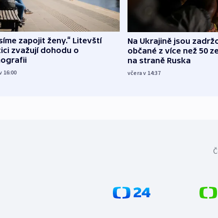
íme zapojit ženy.“ Litevští
Na Ukrajině jsou zadrž
tici zvažují dohodu o
občané z více než 50 ze
ografii
na straně Ruska
v 16:00
včera v 14:37
Č