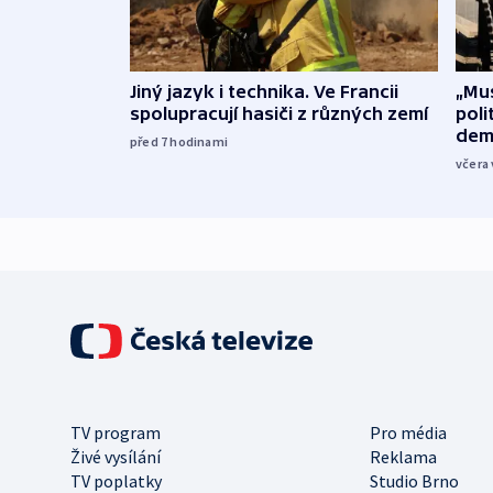
Jiný jazyk i technika. Ve Francii
„Mus
spolupracují hasiči z různých zemí
poli
dem
před 7
hodinami
včera 
TV program
Pro média
Živé vysílání
Reklama
TV poplatky
Studio Brno