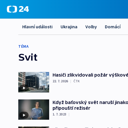
Hlavní události
Ukrajina
Volby
Domácí
TÉMA
Svit
Hasiči zlikvidovali požár výškov
22. 7. 2026
|
ČTK
Když baťovský svět naruší jinako
připouští režisér
1. 7. 2023
|