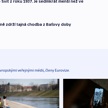
o Svit z roku 1937. Je sedmkrát menší než ve
íně zdrží tajná chodba z Baťovy doby
vropskými veřejnými médii, členy Eurovize.