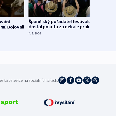
Španělský pořadatel festivalu
ováni
Lesn
dostal pokutu za nekalé praktiky
mí. Bojovali
dopa
zdrav
4. 8. 2026
4. 8. 20
eská televize na sociálních sítích: