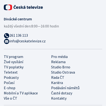
Divácké centrum
každý všední den:
8:00—16:00 hodin
261 136 113
info@ceskatelevize.cz
TV program
Pro média
Živé vysílání
Reklama
TV poplatky
Studio Brno
Teletext
Studio Ostrava
Podcasty
Rada ČT
Počasí
Kariéra
E-shop
Podávání námětů
Mobilní a TV aplikace
Časté dotazy
Vše o ČT
Kontakty