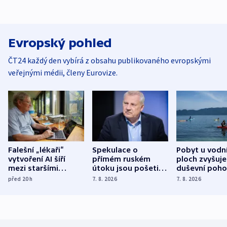
Evropský pohled
ČT24 každý den vybírá z obsahu publikovaného evropskými
veřejnými médii, členy Eurovize.
Falešní „lékaři“
Spekulace o
Pobyt u vodn
vytvoření AI šíří
přímém ruském
ploch zvyšuje
mezi staršími
útoku jsou pošetilé,
duševní poho
Poláky nebezpečné
míní estonský
ukázala
před 20
h
7. 8. 2026
7. 8. 2026
zdravotní rady
bezpečnostní
mezinárodní 
expert