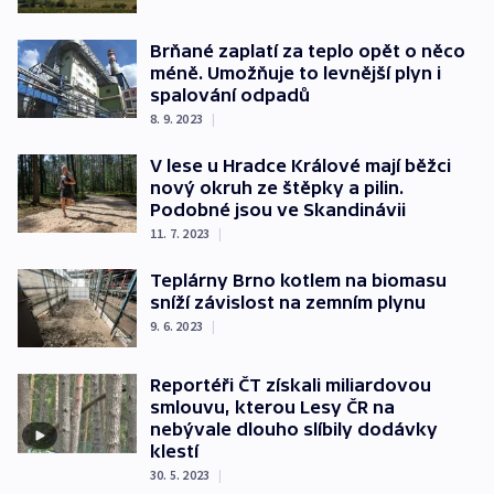
Brňané zaplatí za teplo opět o něco
méně. Umožňuje to levnější plyn i
spalování odpadů
8. 9. 2023
|
V lese u Hradce Králové mají běžci
nový okruh ze štěpky a pilin.
Podobné jsou ve Skandinávii
11. 7. 2023
|
Teplárny Brno kotlem na biomasu
sníží závislost na zemním plynu
9. 6. 2023
|
Reportéři ČT získali miliardovou
smlouvu, kterou Lesy ČR na
nebývale dlouho slíbily dodávky
klestí
30. 5. 2023
|