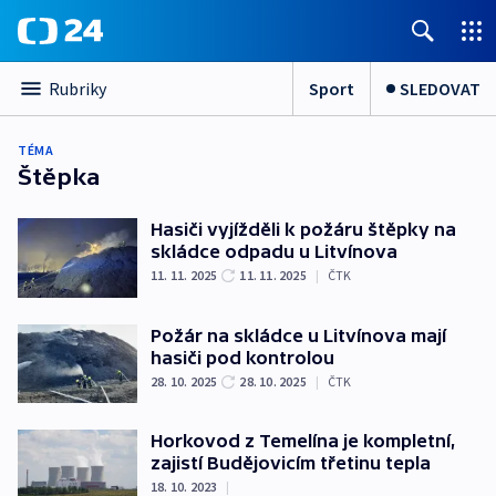
Sport
SLEDOVAT
Rubriky
TÉMA
Štěpka
Hasiči vyjížděli k požáru štěpky na
skládce odpadu u Litvínova
11. 11. 2025
11. 11. 2025
|
ČTK
Požár na skládce u Litvínova mají
hasiči pod kontrolou
28. 10. 2025
28. 10. 2025
|
ČTK
Horkovod z Temelína je kompletní,
zajistí Budějovicím třetinu tepla
18. 10. 2023
|