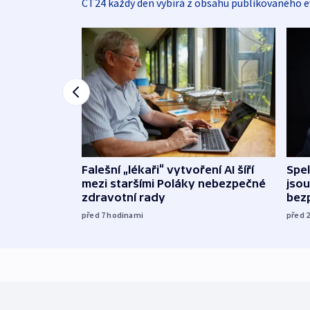
ČT24 každý den vybírá z obsahu publikovaného e
Falešní „lékaři“ vytvoření AI šíří
Spe
mezi staršími Poláky nebezpečné
jsou
zdravotní rady
bez
před 7
hodinami
před 