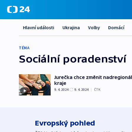
Hlavní události
Ukrajina
Volby
Domácí
TÉMA
Sociální poradenství
Jurečka chce změnit nadregionáln
kraje
9. 4. 2024
9. 4. 2024
|
ČTK
Evropský pohled