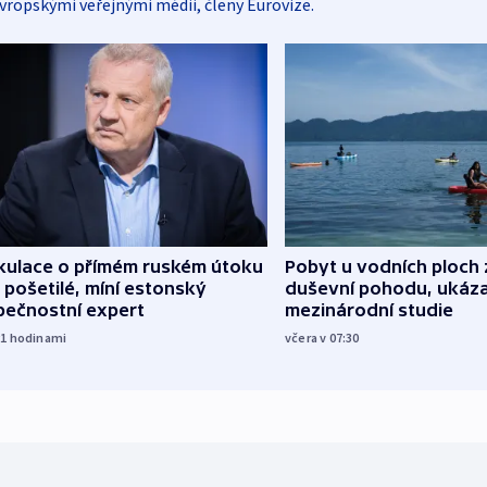
vropskými veřejnými médii, členy Eurovize.
kulace o přímém ruském útoku
Pobyt u vodních ploch 
 pošetilé, míní estonský
duševní pohodu, ukáza
pečnostní expert
mezinárodní studie
21
hodinami
včera v 07:30