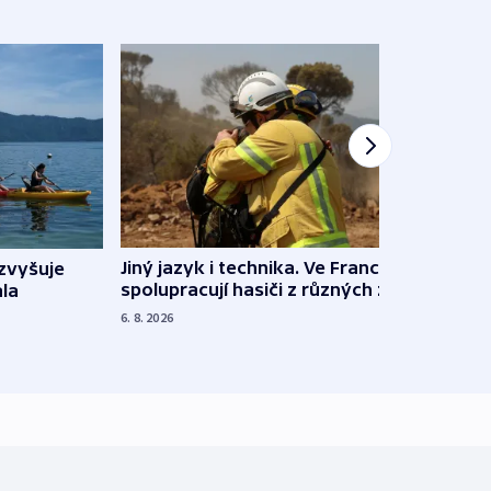
Jiný jazyk i technika. Ve Francii
zvyšuje
„Musí
spolupracují hasiči z různých zemí
la
polit
demo
6. 8. 2026
5. 8. 20