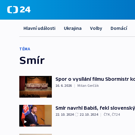
Hlavní události
Ukrajina
Volby
Domácí
TÉMA
Smír
Spor o vysílání filmu Sbormistr k
16. 6. 2026
|
Milan Gerčák
Smír navrhl Babiš, řekl slovenský
22. 10. 2024
22. 10. 2024
|
ČTK
,
ČT24