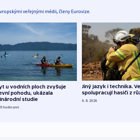
vropskými veřejnými médii, členy Eurovize.
Jiný jazyk i technika. Ve
t u vodních ploch zvyšuje
spolupracují hasiči z r
evní pohodu, ukázala
inárodní studie
6. 8. 2026
19
hodinami