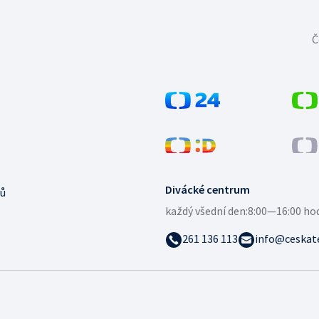
Č
Divácké centrum
ů
každý všední den:
8:00—16:00 ho
261 136 113
info@ceskate