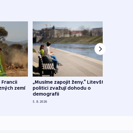
 Francii
„Musíme zapojit ženy.“ Litevští
Na Uk
ůzných zemí
politici zvažují dohodu o
občan
demografii
na s
5. 8. 2026
5. 8. 20