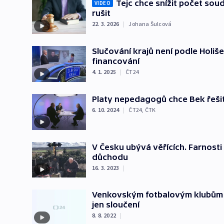
Tejc chce snížit počet soud
VIDEO
rušit
22. 3. 2026
|
Johana Šulcová
Slučování krajů není podle Holiše
financování
4. 1. 2025
|
ČT24
Platy nepedagogů chce Bek řešit
6. 10. 2024
|
ČT24
,
ČTK
V Česku ubývá věřících. Farnosti s
důchodu
16. 3. 2023
|
Venkovským fotbalovým klubům ch
jen sloučení
8. 8. 2022
|