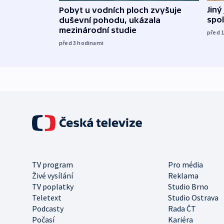
Jiný
Pobyt u vodních ploch zvyšuje
spol
duševní pohodu, ukázala
mezinárodní studie
před 
před 3
hodinami
TV program
Pro média
Živé vysílání
Reklama
TV poplatky
Studio Brno
Teletext
Studio Ostrava
Podcasty
Rada ČT
Počasí
Kariéra