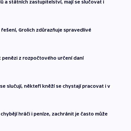
ů a státních zastupitelství, mají se slučovat i
 řešení, Grolich zdůrazňuje spravedlivé
 penězi z rozpočtového určení daní
e slučují, někteří kněží se chystají pracovat i v
ybějí hráči i peníze, zachránit je často může