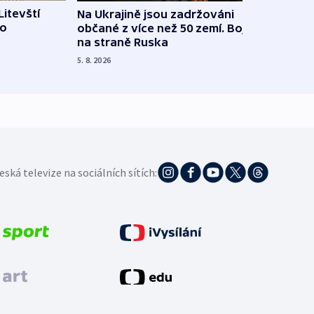
Litevští
Na Ukrajině jsou zadržováni
Španě
 o
občané z více než 50 zemí. Bojovali
dosta
na straně Ruska
4. 8. 20
5. 8. 2026
eská televize na sociálních sítích: