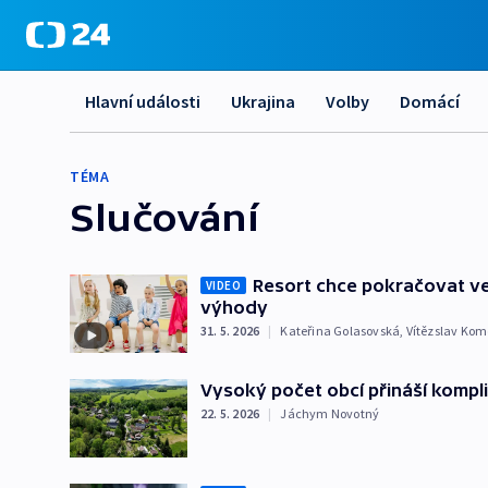
Hlavní události
Ukrajina
Volby
Domácí
TÉMA
Slučování
Resort chce pokračovat ve 
VIDEO
výhody
31. 5. 2026
|
Kateřina Golasovská
,
Vítězslav Ko
Vysoký počet obcí přináší kompl
22. 5. 2026
|
Jáchym Novotný