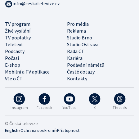
info@ceskatelevize.cz
TV program
Pro média
Živé vysílání
Reklama
TV poplatky
Studio Brno
Teletext
Studio Ostrava
Podcasty
Rada ČT
Počasí
Kariéra
E-shop
Podávání námětů
Mobilní a TV aplikace
Časté dotazy
Vše o ČT
Kontakty
Instagram
Facebook
YouTube
X
Threads
© Česká televize
•
•
English
Ochrana soukromí
Přístupnost