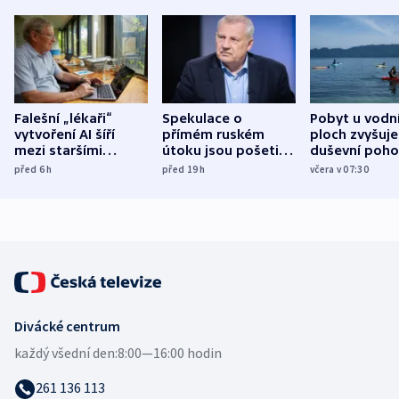
Falešní „lékaři“
Spekulace o
Pobyt u vodn
vytvoření AI šíří
přímém ruském
ploch zvyšuje
mezi staršími
útoku jsou pošetilé,
duševní poho
Poláky nebezpečné
míní estonský
ukázala
před 6
h
před 19
h
včera v 07:30
zdravotní rady
bezpečnostní
mezinárodní 
expert
Divácké centrum
každý všední den:
8:00—16:00 hodin
261 136 113