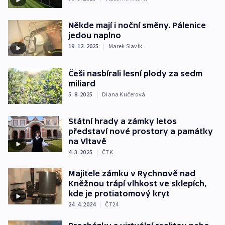
Někde mají i noční směny. Pálenice
jedou naplno
19. 12. 2025
|
Marek Slavík
Češi nasbírali lesní plody za sedm
miliard
5. 8. 2025
|
Diana Kučerová
Státní hrady a zámky letos
představí nové prostory a památky
na Vltavě
4. 3. 2025
|
ČTK
Majitele zámku v Rychnově nad
Kněžnou trápí vlhkost ve sklepích,
kde je protiatomový kryt
24. 4. 2024
|
ČT24