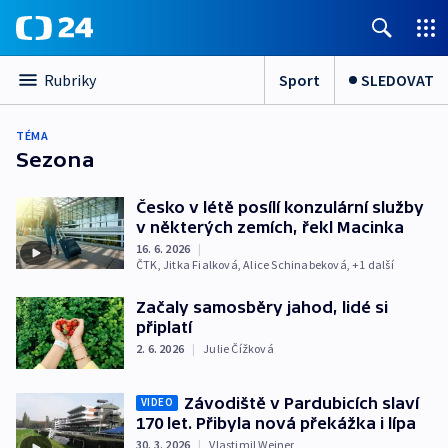
Sport
SLEDOVAT
Rubriky
TÉMA
Sezona
Česko v létě posílí konzulární služby
v některých zemích, řekl Macinka
16. 6. 2026
|
ČTK
,
Jitka Fialková
,
Alice Schinabeková
, +1 další
Začaly samosběry jahod, lidé si
připlatí
2. 6. 2026
|
Julie Čížková
Závodiště v Pardubicích slaví
VIDEO
170 let. Přibyla nová překážka i lípa
30. 3. 2026
|
Vlastimil Weiner