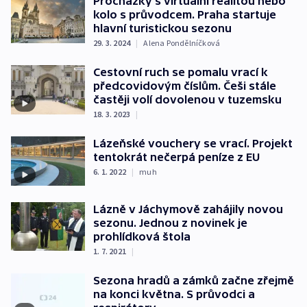
Procházky s virtuální realitou nebo
kolo s průvodcem. Praha startuje
hlavní turistickou sezonu
29. 3. 2024
|
Alena Pondělníčková
Cestovní ruch se pomalu vrací k
předcovidovým číslům. Češi stále
častěji volí dovolenou v tuzemsku
18. 3. 2023
|
Lázeňské vouchery se vrací. Projekt
tentokrát nečerpá peníze z EU
6. 1. 2022
|
muh
Lázně v Jáchymově zahájily novou
sezonu. Jednou z novinek je
prohlídková štola
1. 7. 2021
|
Sezona hradů a zámků začne zřejmě
na konci května. S průvodci a