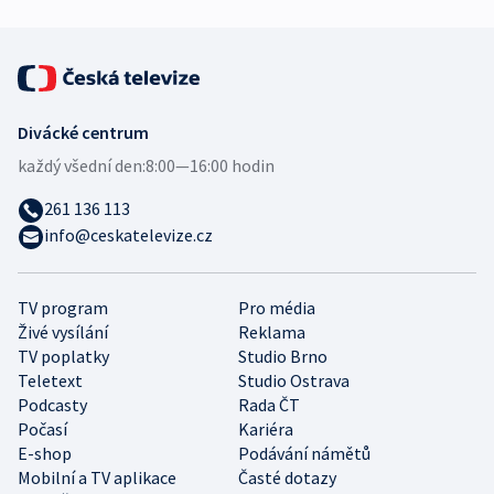
Divácké centrum
každý všední den:
8:00—16:00 hodin
261 136 113
info@ceskatelevize.cz
TV program
Pro média
Živé vysílání
Reklama
TV poplatky
Studio Brno
Teletext
Studio Ostrava
Podcasty
Rada ČT
Počasí
Kariéra
E-shop
Podávání námětů
Mobilní a TV aplikace
Časté dotazy