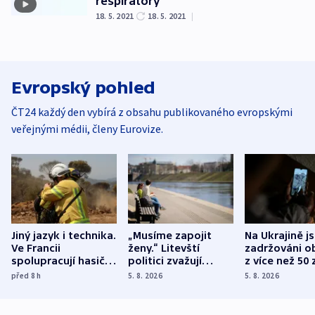
respirátory
18. 5. 2021
18. 5. 2021
|
Evropský pohled
ČT24 každý den vybírá z obsahu publikovaného evropskými
veřejnými médii, členy Eurovize.
Jiný jazyk i technika.
„Musíme zapojit
Na Ukrajině j
Ve Francii
ženy.“ Litevští
zadržováni o
spolupracují hasiči z
politici zvažují
z více než 50 
různých zemí
dohodu o
Bojovali na s
před 8
h
5. 8. 2026
5. 8. 2026
demografii
Ruska