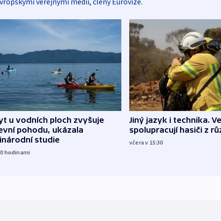
vropskými veřejnými médii, členy Eurovize.
Jiný jazyk i technika. Ve
t u vodních ploch zvyšuje
spolupracují hasiči z r
evní pohodu, ukázala
inárodní studie
včera v 15:30
10
hodinami