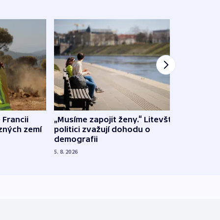
 Francii
„Musíme zapojit ženy.“ Litevští
Na Uk
ůzných zemí
politici zvažují dohodu o
občan
demografii
na s
5. 8. 2026
5. 8. 20