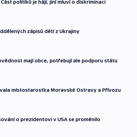
Část politiků je hájí, jiní mluví o diskriminaci
ddělených zápisů dětí z Ukrajiny
vědnost mají obce, potřebují ale podporu státu
vala místostarostka Moravské Ostravy a Přívozu
asování o prezidentovi v USA se proměnilo