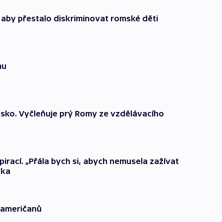
aby přestalo diskriminovat romské děti
mu
nsko. Vyčleňuje prý Romy ze vzdělávacího
irací. „Přála bych si, abych nemusela zažívat
čka
oameričanů