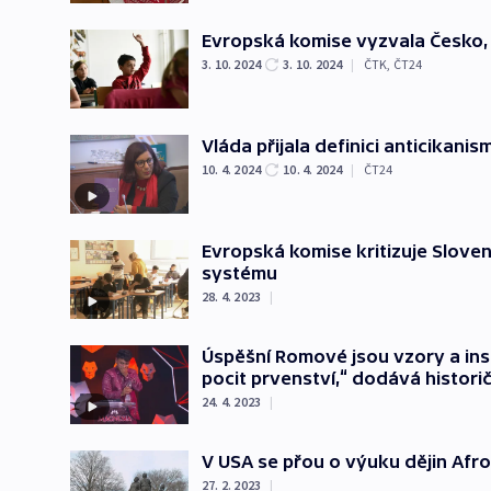
Evropská komise vyzvala Česko, 
3. 10. 2024
3. 10. 2024
|
ČTK
,
ČT24
Vláda přijala definici anticikanis
10. 4. 2024
10. 4. 2024
|
ČT24
Evropská komise kritizuje Slove
systému
28. 4. 2023
|
Úspěšní Romové jsou vzory a insp
pocit prvenství,“ dodává histori
24. 4. 2023
|
V USA se přou o výuku dějin Afr
27. 2. 2023
|