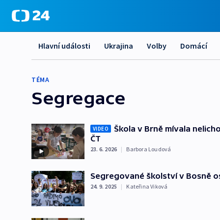
Hlavní události
Ukrajina
Volby
Domácí
TÉMA
Segregace
Škola v Brně mívala nelicho
VIDEO
ČT
23. 6. 2026
|
Barbora Loudová
Segregované školství v Bosně osl
24. 9. 2025
|
Kateřina Viková