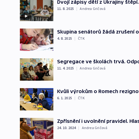
Dvojí zápisy dětí z Ukrajiny štěpí. 
11. 8. 2025
|
Andrea Gričová
Skupina senátorů žádá zrušení o
4. 8. 2025
|
ČTK
Segregace ve školách trvá. Odpo
11. 4. 2025
|
Andrea Gričová
Kvůli výrokům o Romech rezigno
6. 1. 2025
|
ČTK
Zpřísnění i uvolnění pravidel. Hl
24. 10. 2024
|
Andrea Gričová