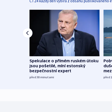
ČT24 každý den vybírá z obsahu publikovaného e
Spekulace o přímém ruském útoku
Poby
jsou pošetilé, míní estonský
duš
bezpečnostní expert
mez
před 38
minutami
před 