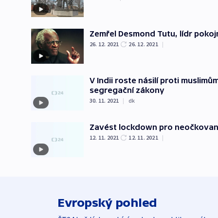
Zemřel Desmond Tutu, lídr pokoj
26. 12. 2021
26. 12. 2021
|
V Indii roste násilí proti muslimů
segregační zákony
30. 11. 2021
|
dk
Zavést lockdown pro neočkované
12. 11. 2021
12. 11. 2021
|
Evropský pohled