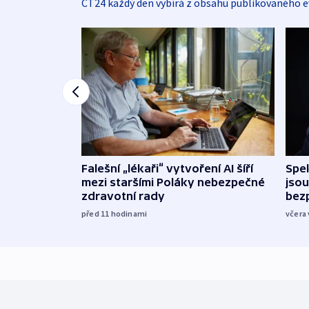
ČT24 každý den vybírá z obsahu publikovaného e
Falešní „lékaři“ vytvoření AI šíří
Spe
mezi staršími Poláky nebezpečné
jsou
zdravotní rady
bez
před 11
hodinami
včera 