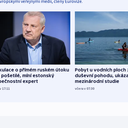
vropskými veřejnými médii, členy Eurovize.
kulace o přímém ruském útoku
Pobyt u vodních ploch 
 pošetilé, míní estonský
duševní pohodu, ukáza
pečnostní expert
mezinárodní studie
v 17:11
včera v 07:30