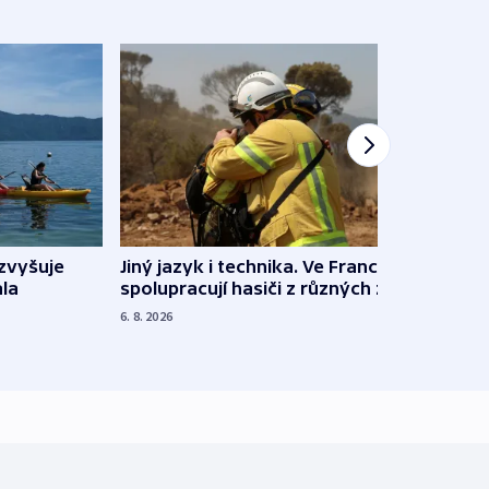
Jiný jazyk i technika. Ve Francii
zvyšuje
„Musí
spolupracují hasiči z různých zemí
la
polit
demo
6. 8. 2026
5. 8. 20