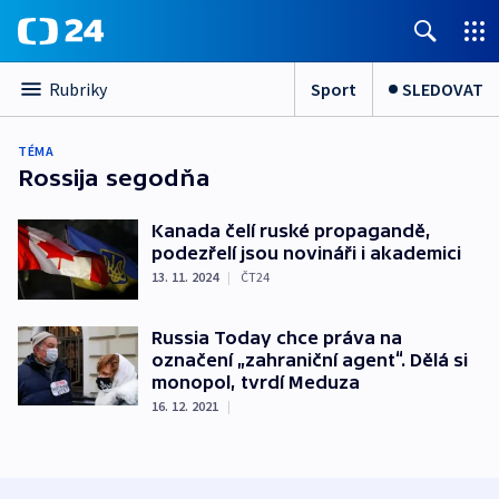
Sport
SLEDOVAT
Rubriky
TÉMA
Rossija segodňa
Kanada čelí ruské propagandě,
podezřelí jsou novináři i akademici
13. 11. 2024
|
ČT24
Russia Today chce práva na
označení „zahraniční agent“. Dělá si
monopol, tvrdí Meduza
16. 12. 2021
|