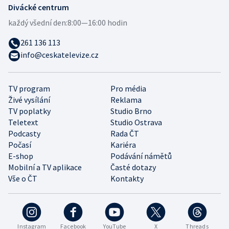
Divácké centrum
každý všední den:
8:00—16:00 hodin
261 136 113
info@ceskatelevize.cz
TV program
Pro média
Živé vysílání
Reklama
TV poplatky
Studio Brno
Teletext
Studio Ostrava
Podcasty
Rada ČT
Počasí
Kariéra
E-shop
Podávání námětů
Mobilní a TV aplikace
Časté dotazy
Vše o ČT
Kontakty
Instagram
Facebook
YouTube
X
Threads