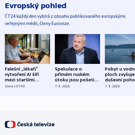
Evropský pohled
ČT24 každý den vybírá z obsahu publikovaného evropskými
veřejnými médii, členy Eurovize.
Falešní „lékaři“
Spekulace o
Pobyt u vodn
vytvoření AI šíří
přímém ruském
ploch zvyšuje
mezi staršími
útoku jsou pošetilé,
duševní poho
Poláky nebezpečné
míní estonský
ukázala
včera v 07:00
7. 8. 2026
7. 8. 2026
zdravotní rady
bezpečnostní
mezinárodní 
expert