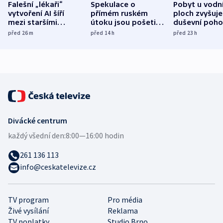
Falešní „lékaři“
Spekulace o
Pobyt u vodn
vytvoření AI šíří
přímém ruském
ploch zvyšuje
mezi staršími
útoku jsou pošetilé,
duševní poho
Poláky nebezpečné
míní estonský
ukázala
před 26
m
před 14
h
před 23
h
zdravotní rady
bezpečnostní
mezinárodní 
expert
Divácké centrum
každý všední den:
8:00—16:00 hodin
261 136 113
info@ceskatelevize.cz
TV program
Pro média
Živé vysílání
Reklama
TV poplatky
Studio Brno