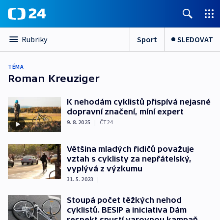
Sport
SLEDOVAT
Rubriky
TÉMA
Roman Kreuziger
K nehodám cyklistů přispívá nejasné
dopravní značení, míní expert
9. 8. 2025
|
ČT24
Většina mladých řidičů považuje
vztah s cyklisty za nepřátelský,
vyplývá z výzkumu
31. 5. 2023
|
Stoupá počet těžkých nehod
cyklistů. BESIP a iniciativa Dám
respekt spustí varovnou kampaň