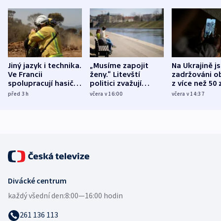
Jiný jazyk i technika.
„Musíme zapojit
Na Ukrajině j
Ve Francii
ženy.“ Litevští
zadržováni o
spolupracují hasiči z
politici zvažují
z více než 50 
různých zemí
dohodu o
Bojovali na s
před 3
h
včera v 16:00
včera v 14:37
demografii
Ruska
Divácké centrum
každý všední den:
8:00—16:00 hodin
261 136 113