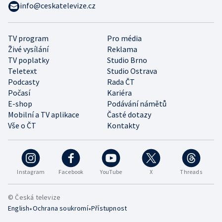
info@ceskatelevize.cz
TV program
Pro média
Živé vysílání
Reklama
TV poplatky
Studio Brno
Teletext
Studio Ostrava
Podcasty
Rada ČT
Počasí
Kariéra
E-shop
Podávání námětů
Mobilní a TV aplikace
Časté dotazy
Vše o ČT
Kontakty
Instagram
Facebook
YouTube
X
Threads
© Česká televize
•
•
English
Ochrana soukromí
Přístupnost