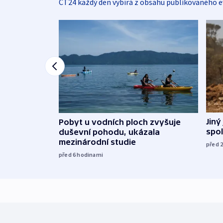
ČT24 každý den vybírá z obsahu publikovaného e
Jiný
Pobyt u vodních ploch zvyšuje
spol
duševní pohodu, ukázala
mezinárodní studie
před 
před 6
hodinami