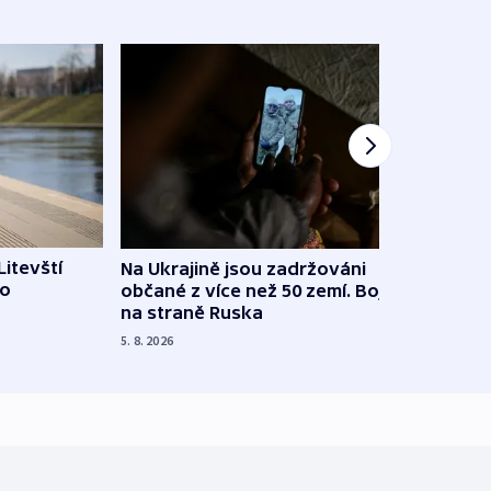
Litevští
Na Ukrajině jsou zadržováni
Španě
 o
občané z více než 50 zemí. Bojovali
dosta
na straně Ruska
4. 8. 20
5. 8. 2026