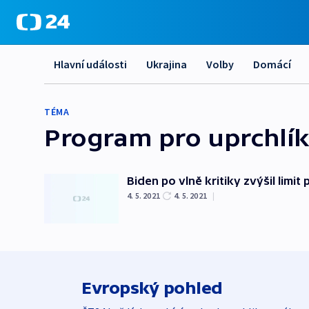
Hlavní události
Ukrajina
Volby
Domácí
TÉMA
Program pro uprchlí
Biden po vlně kritiky zvýšil limit
4. 5. 2021
4. 5. 2021
|
Evropský pohled