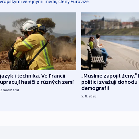
vropskými veřejnými médii, členy Eurovize.
 jazyk i technika. Ve Francii
„Musíme zapojit ženy.“ 
upracují hasiči z různých zemí
politici zvažují dohodu
demografii
22
hodinami
5. 8. 2026